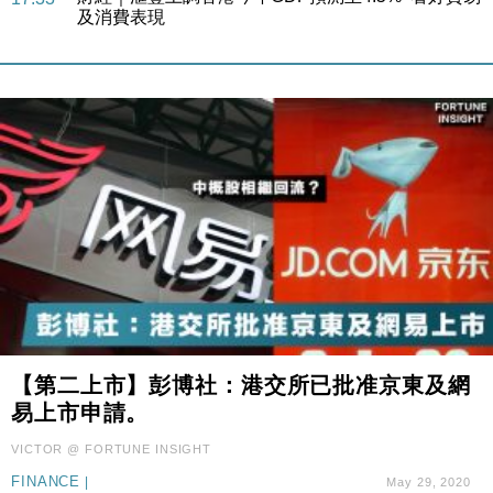
損失近6900萬元
財經｜日經失守6.5萬點後回穩 全周仍升近2%
16:05
財經｜恒隆10月換帥 玩具「反」斗城亞洲CEO蔡德
15:47
粦接任
財經｜韓股反覆波動收跌 連挫7周創逾3年最長跌勢
15:11
財經｜內地7月美元計價出口增近24%勝預期 貿易順
13:44
差達1125億美元
財經｜日本春季三度入市撐日圓 4月單日斥6.28萬億
12:44
日圓干預創新高
國際｜特朗普料美伊戰事快結束 承認部分彈藥庫存緊
11:12
張
財經｜SA售股自救後再出手 斥4億美元押注未上市公
【第二上市】彭博社：港交所已批准京東及網
15:59
司
易上市申請。
財經｜華僑銀行上半年淨利創新高 中期息增15%至
18:31
VICTOR @ FORTUNE INSIGHT
47仙
FINANCE
|
May 29, 2020
財經｜滙豐上調香港今年GDP預測至4.5% 看好貿易