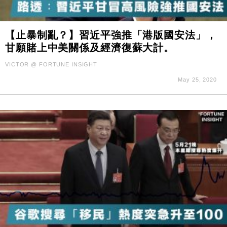
【止暴制亂？】習近平強推「港版國安法」，
甘願賭上中美關係及經濟復蘇大計。
VICTOR @ FORTUNE INSIGHT
May 25, 2020