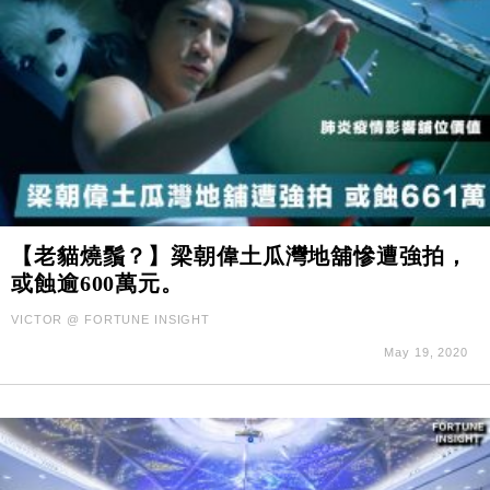
【老貓燒鬚？】梁朝偉土瓜灣地舖慘遭強拍，
或蝕逾600萬元。
VICTOR @ FORTUNE INSIGHT
May 19, 2020