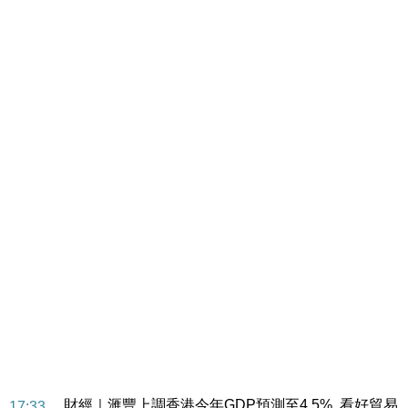
財經｜華僑銀行上半年淨利創新高 中期息增15%至
18:31
47仙
財經｜滙豐上調香港今年GDP預測至4.5% 看好貿易
17:33
及消費表現
本地｜假冒內地執法人員要求交「保證金」 43歲女子
16:47