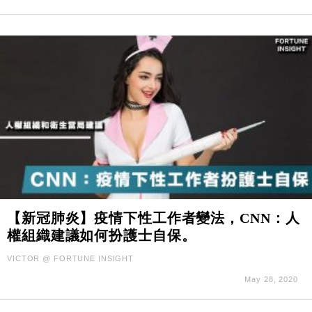
17:33
及消費表現
本地｜假冒內地執法人員要求交「保證金」 43歲女子
16:47
損失近6900萬元
財經｜日經失守6.5萬點後回穩 全周仍升近2%
16:05
財經｜恒隆10月換帥 玩具「反」斗城亞洲CEO蔡德
15:47
粦接任
財經｜韓股反覆波動收跌 連挫7周創逾3年最長跌勢
15:11
財經｜內地7月美元計價出口增近24%勝預期 貿易順
13:44
差達1125億美元
財經｜日本春季三度入市撐日圓 4月單日斥6.28萬億
12:44
【新冠肺炎】疫情下性工作者變法，CNN：人
日圓干預創新高
權組織建議如何扮護士自保。
國際｜特朗普料美伊戰事快結束 承認部分彈藥庫存緊
11:12
張
VICTOR @ FORTUNE INSIGHT
財經｜SA售股自救後再出手 斥4億美元押注未上市公
15:59
May 28, 2020
司