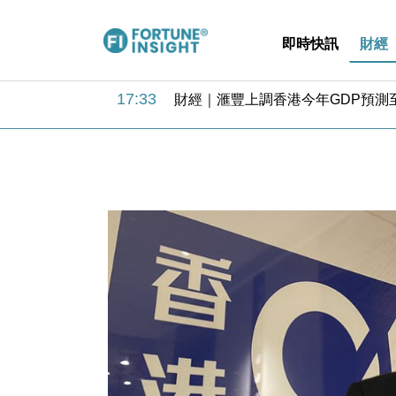
即時快訊
財經
18:31
財經｜華僑銀行上半年淨利創新高 
17:33
財經｜滙豐上調香港今年GDP預測至
16:47
本地｜假冒內地執法人員要求交「保證
16:05
財經｜日經失守6.5萬點後回穩 全
15:47
財經｜恒隆10月換帥 玩具「反」斗
15:11
財經｜韓股反覆波動收跌 連挫7周
13:44
財經｜內地7月美元計價出口增近24
12:44
財經｜日本春季三度入市撐日圓 4月
11:12
國際｜特朗普料美伊戰事快結束 承
15:59
財經｜SA售股自救後再出手 斥4
18:31
財經｜華僑銀行上半年淨利創新高 
17:33
財經｜滙豐上調香港今年GDP預測至
16:47
本地｜假冒內地執法人員要求交「保證
16:05
財經｜日經失守6.5萬點後回穩 全
15:47
財經｜恒隆10月換帥 玩具「反」斗