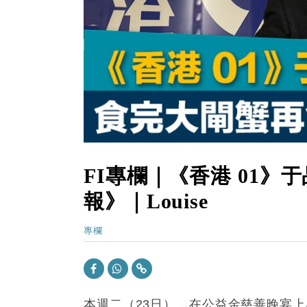
15:11
財經｜韓股反覆波動收跌 連挫7周
13:44
財經｜內地7月美元計價出口增近24
12:44
財經｜日本春季三度入市撐日圓 4月
11:12
國際｜特朗普料美伊戰事快結束 承
15:59
財經｜SA售股自救後再出手 斥4
FI專欄｜《香港 01》
報》｜Louise
專欄
本週二（23日），在公益金慈善晚宴