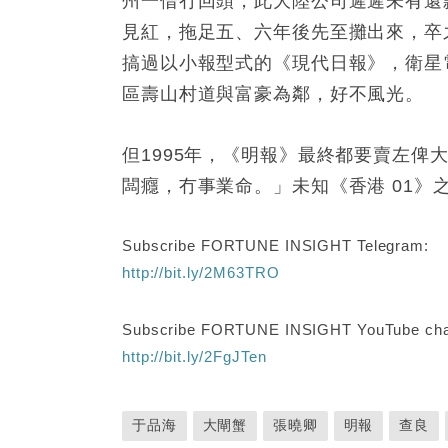
州一借冇回頭，此大陸公司遲遲未有還
見紅，拖足五、六年後先至攤出來，卒之變
搞過以小報型式的《現代日報》，衛星
區壽山村道與富豪為鄰，好不風光。
但1995年，《明報》最終都要賣左
闆癮，冇事業命。」未知《香港 01》
Subscribe FORTUNE INSIGHT Telegram:
http://bit.ly/2M63TRO
Subscribe FORTUNE INSIGHT YouTube cha
http://bit.ly/2FgJTen
于品海
大閘蟹
張曉卿
明報
查良