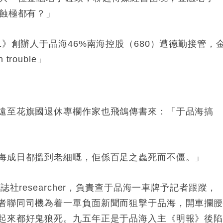
解蝕極都有？」
1》創辦人于品海46%南海控股（680）遭德勤接管，
 trouble」
遠至花旗國退休專欄作家也飛鴿傳書來：「于品海搞
海成日都搵到老細嘅，佢係百足之蟲死而不僵。」
社researcher，負責查于品海一車牌予記者跟蹤，
者聯同司機為着一單負面新聞而狙擊于品海，開車攔
起來都好鬼狼死。九五年正是于品海入主《明報》後