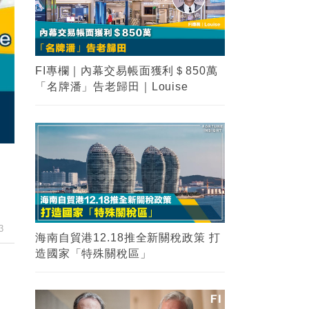
FI專欄｜內幕交易帳面獲利＄850萬
「名牌潘」告老歸田｜Louise
3
海南自貿港12.18推全新關稅政策 打
造國家「特殊關稅區」