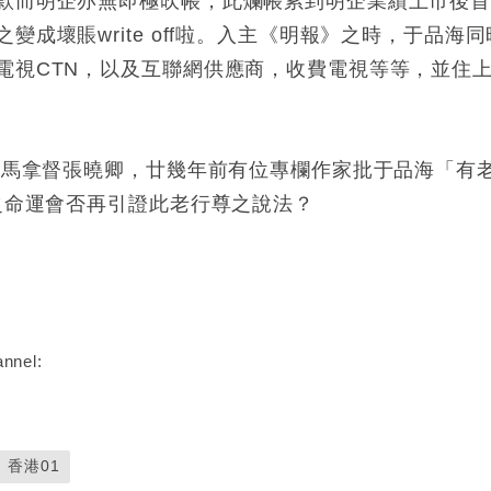
款而明企亦無即極吹帳，此爛帳累到明企業績上市後
成壞賬write off啦。入主《明報》之時，于品海同
電視CTN，以及互聯網供應商，收費電視等等，並住
俾大馬拿督張曉卿，廿幾年前有位專欄作家批于品海「有
之命運會否再引證此老行尊之說法？
nnel:
香港01