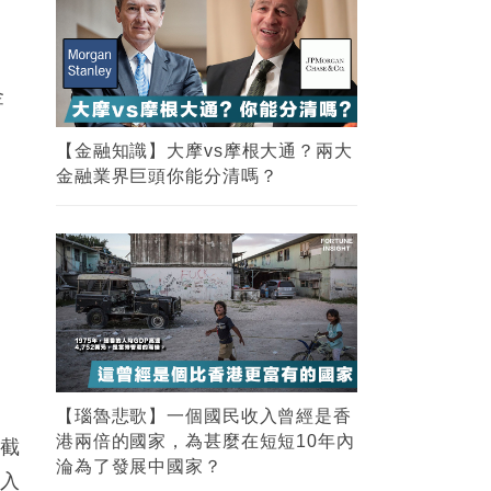
金
【金融知識】大摩vs摩根大通？兩大
金融業界巨頭你能分清嗎？
【瑙魯悲歌】一個國民收入曾經是香
港兩倍的國家，為甚麼在短短10年內
腰截
淪為了發展中國家？
陷入