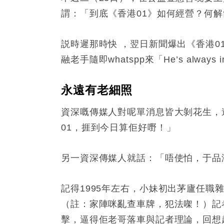
謂：「到底《香港01》如何經營？何
説時遲那時快 ，翌日新聞爆出《香港0
融老手隨即whatspp來「He’s always in
永遠有老細照
資深嘅傳媒人對呢單消息皆大剝花生，
01，捱到今日算佢好嘢！」
另一資深傳媒人就話：「唔使怕，于品
記得1995年左右，小妹初出茅廬任職雜誌
（註：家陣咪亂查車牌，犯法㗎！）記
擊，逼得佢老哥落車與記者理論，回想