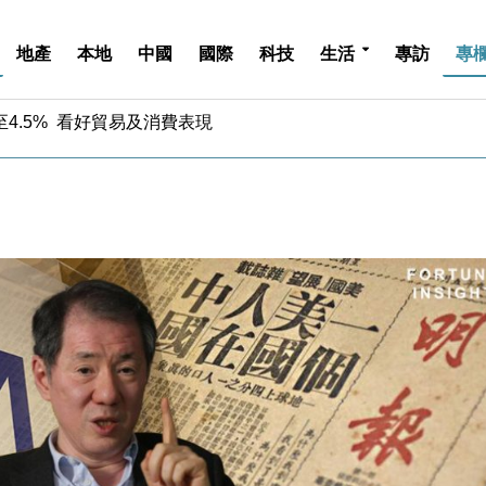
地產
本地
中國
國際
科技
生活
專訪
專
中期息增15%至47仙
4.5% 看好貿易及消費表現
金」 43歲女子損失近6900萬元
周仍升近2%
城亞洲CEO蔡德粦接任
創逾3年最長跌勢
%勝預期 貿易順差達1125億美元
單日斥6.28萬億日圓干預創新高
認部分彈藥庫存緊張
億美元押注未上市公司
中期息增15%至47仙
4.5% 看好貿易及消費表現
金」 43歲女子損失近6900萬元
周仍升近2%
城亞洲CEO蔡德粦接任