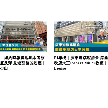
FI專欄｜廣東道旗艦清倉 港
欄｜紐約時報實地風水考察
稅店大王Robert Miller收韁｜
底反彈 見連茹格的剋應｜
Louise
少山