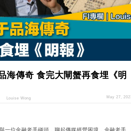
創逾3年最長跌勢
%勝預期 貿易順差達1125億美元
單日斥6.28萬億日圓干預創新高
認部分彈藥庫存緊張
億美元押注未上市公司
于品海傳奇 食完大閘蟹再食埋《明
May 27, 202
Louise Wong
上與一位金融老手碰頭，聊起傳媒經營困境，金融老手