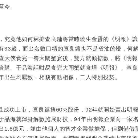
至今。
，究竟他如何冧掂查良鏞將當時曉生金蛋的《明報》
有33歲，而出名數口精的查良鏞也不是省油的燈，何
查大俠食完一餐大閘蟹宴後，雙方就傾掂數，將《明
冾購。于品海話咁易食完大閘蟹就食埋《明報》。查
年出生均屬猴，相貌有點相像，二人特別投契。
並且成功上市，查良鏞揸60%股份，92年就開始賣出明
于品海就渾身解數施展財技，94年由明報企業向一家
出1.8億元，並由他個人的智才企業做擔保，但劉備借