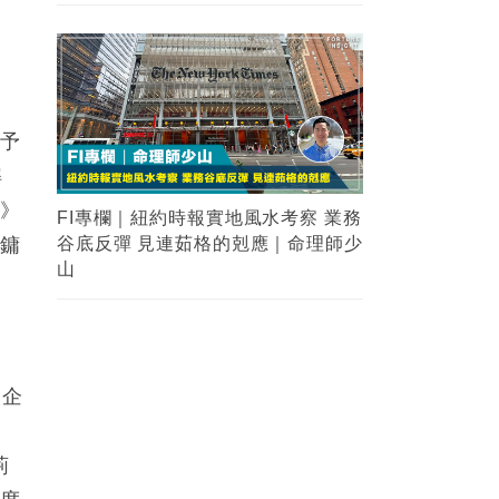
讓予
解
報》
FI專欄｜紐約時報實地風水考察 業務
良鏞
谷底反彈 見連茹格的剋應｜命理師少
山
報企
名
荊