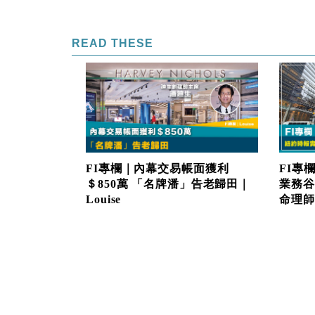
READ THESE
FI專欄｜內幕交易帳面獲利
FI專
＄850萬 「名牌潘」告老歸田｜
業務谷
Louise
命理師