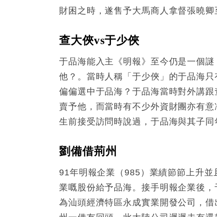
財困之時，遂售予大馬商人拿督張曉卿
查大俠vs于少俠
于品海能入主《明報》至今仍是一個謎
他？。當時人稱「于少俠」的于品海只
偏偏選中于品海？于品海當時對外講跟
賣予他，而當時有不少外資財團亦有意
生前接受訪問時說過，于品海與其子同
劉備借荊州
91年明報企業（985）業績節節上升
業嘅股份給予品海。接手明報企業後，
為汕頭經濟特區永成實業開發公司，借