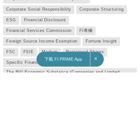
Corporate Social Responsibility
Corporate Structuring
ESG
Financial Disclosure
Financial Services Commission
FI專欄
Foreign Source Income Exemption
Fortune Insight
FSC
FSIE
Medium
Registered Shares
×
下載 FI PRIME App
Specific Financial Information
Strike-off
The BVI Economic Substance (Companies and Limited
Partnership) Act
Transparency
企業管治
公司法
公司秘書
嘶憶
會計師
職場
職場文化
英屬處女群島
英屬處女群島BVI公司法
逃稅
透明度