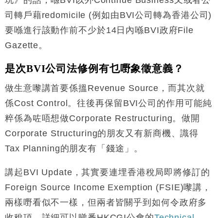
玩》的話，喺BVI以外Continue Business又或者公
司轉戶藉redomicile (例如由BVI公司轉為香港公司)
要喺進行該動作前不少於14日內喺BVI政府File
Gazette。
是次BVI公司法修例有乜嘢象徵意義？
做生意嚟講首要係搵Revenue Source，而其次就
係Cost Control。往後再保留BVI公司的作用可能純
粹係為咗唔想做Corporate Restructuring。做開
Corporate Structuring的朋友又有新商機、識得
Tax Planning的朋友有「錢途」。
講起BVI Update，其實要連埋香港稅局即將修訂的
Foreign Source Income Exemption (FSIE)嚟講，
兩樣嘢看似不一樣，但兩者皆關乎到如何令政府多
收稅項。詳細可以睇番HKCGI公會的
Technical