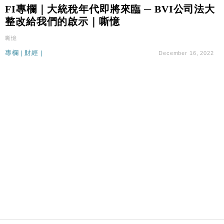
財經｜SA售股自救後再出手 斥4億美元押注未上市公
15:59
FI專欄｜大統稅年代即將來臨 ─ BVI公司法大
司
整改給我們的啟示｜嘶憶
財經｜華僑銀行上半年淨利創新高 中期息增15%至
18:31
嘶憶
47仙
專欄
|
財經
|
December 16, 2022
財經｜滙豐上調香港今年GDP預測至4.5% 看好貿易
17:33
及消費表現
本地｜假冒內地執法人員要求交「保證金」 43歲女子
16:47
損失近6900萬元
財經｜日經失守6.5萬點後回穩 全周仍升近2%
16:05
財經｜恒隆10月換帥 玩具「反」斗城亞洲CEO蔡德
15:47
粦接任
財經｜韓股反覆波動收跌 連挫7周創逾3年最長跌勢
15:11
財經｜內地7月美元計價出口增近24%勝預期 貿易順
13:44
差達1125億美元
財經｜日本春季三度入市撐日圓 4月單日斥6.28萬億
12:44
日圓干預創新高