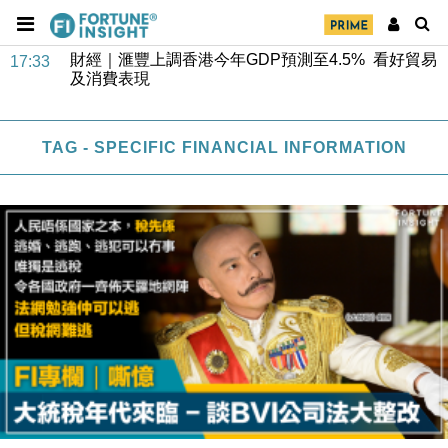
財經｜華僑銀行上半年淨利創新高 中期息增15%至
18:31
47仙
財經｜滙豐上調香港今年GDP預測至4.5% 看好貿易
17:33
及消費表現
本地｜假冒內地執法人員要求交「保證金」 43歲女子
16:47
損失近6900萬元
TAG - SPECIFIC FINANCIAL INFORMATION
財經｜日經失守6.5萬點後回穩 全周仍升近2%
16:05
財經｜恒隆10月換帥 玩具「反」斗城亞洲CEO蔡德
15:47
粦接任
財經｜韓股反覆波動收跌 連挫7周創逾3年最長跌勢
15:11
財經｜內地7月美元計價出口增近24%勝預期 貿易順
13:44
差達1125億美元
財經｜日本春季三度入市撐日圓 4月單日斥6.28萬億
12:44
日圓干預創新高
國際｜特朗普料美伊戰事快結束 承認部分彈藥庫存緊
11:12
張