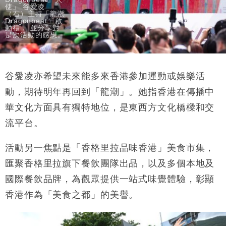
使」 谷愛凌
（右）主持「龍潮
Dragonbeat」啟
動禮， 並分享對
是次活動的感想。
谷愛凌亦希望未來能多來香港參加運動或娛樂活
動，期待明年再回到「龍潮」。她指香港在傳播中
華文化方面具有獨特地位，是東西方文化橋樑和交
流平台。
活動另一焦點是「香格里拉品味香港」美食市集，
匯聚香格里拉旗下餐飲團隊出品，以及多個本地及
國際餐飲品牌，為觀眾提供一站式味覺體驗，彰顯
香港作為「美食之都」的美譽。