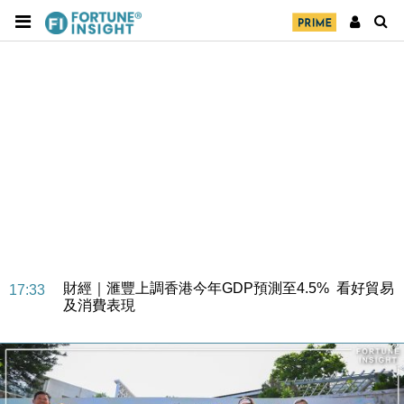
財經｜華僑銀行上半年淨利創新高 中期息增15%至
18:31
47仙
財經｜滙豐上調香港今年GDP預測至4.5% 看好貿易
17:33
及消費表現
本地｜假冒內地執法人員要求交「保證金」 43歲女子
16:47
損失近6900萬元
財經｜日經失守6.5萬點後回穩 全周仍升近2%
16:05