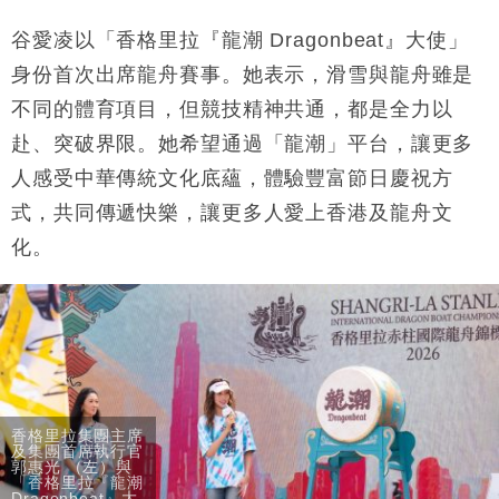
谷愛凌以「香格里拉『龍潮 Dragonbeat』大使」
身份首次出席龍舟賽事。她表示，滑雪與龍舟雖是
不同的體育項目，但競技精神共通，都是全力以
赴、突破界限。她希望通過「龍潮」平台，讓更多
人感受中華傳統文化底蘊，體驗豐富節日慶祝方
式，共同傳遞快樂，讓更多人愛上香港及龍舟文
化。
香格里拉集團主席
及集團首席執行官
郭惠光 （左）與
「香格里拉『龍潮
Dragonbeat』大