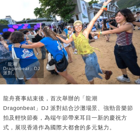
「龍潮
Dragonbeat」DJ
派對。
龍舟賽事結束後，首次舉辦的「龍潮
Dragonbeat」DJ 派對結合沙灘場景、強勁音樂節
拍及輕快節奏，為端午節帶來耳目一新的慶祝方
式，展現香港作為國際大都會的多元魅力。