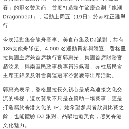
財經｜日經失守6.5萬點後回穩 全周仍升近2%
賽」的冠名贊助商，首度打造端午節慶企劃「龍潮
16:05
Dragonbeat」，活動上周五（19日）於赤柱正灘舉
財經｜恒隆10月換帥 玩具「反」斗城亞洲CEO蔡德
15:47
行。
粦接任
財經｜韓股反覆波動收跌 連挫7周創逾3年最長跌勢
15:11
今次活動集合龍舟賽事、美食市集及DJ派對，共有
185支龍舟隊伍、4,000 名運動員參與競逐。香格里
財經｜內地7月美元計價出口增近24%勝預期 貿易順
13:44
差達1125億美元
拉集團主席兼首席執行官郭惠光、集團首席財務官
財經｜日本春季三度入市撐日圓 4月單日斥6.28萬億
12:44
趙汝泉，與南區民政事務專員張佩珊、赤柱居民會
日圓干預創新高
主席王錦泉及滑雪奧運冠軍谷愛凌等出席活動。
國際｜特朗普料美伊戰事快結束 承認部分彈藥庫存緊
11:12
張
郭惠光表示，香格里拉長久初心是成為連接文化交
財經｜SA售股自救後再出手 斥4億美元押注未上市公
15:59
流的橋樑，這次贊助不只是在贊助一場賽事，更是
司
打造屬於香港文化的 IP。她希望參與者欣賞比賽之
餘，也能體驗 DJ 派對、品嚐地道美食，感受香港
文化魅力。