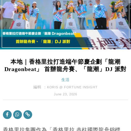
財經｜恒隆10月換帥 玩具「反」斗城亞洲CEO蔡德
15:47
粦接任
財經｜韓股反覆波動收跌 連挫7周創逾3年最長跌勢
15:11
財經｜內地7月美元計價出口增近24%勝預期 貿易順
13:44
差達1125億美元
財經｜日本春季三度入市撐日圓 4月單日斥6.28萬億
12:44
日圓干預創新高
本地｜香格里拉打造端午節慶企劃「龍潮
國際｜特朗普料美伊戰事快結束 承認部分彈藥庫存緊
11:12
Dragonbeat」 首辦龍舟賽、「龍潮」DJ 派對
張
財經｜SA售股自救後再出手 斥4億美元押注未上市公
生活
15:59
司
編輯 ：
KORIS @ FORTUNE INSIGHT
財經｜華僑銀行上半年淨利創新高 中期息增15%至
18:31
June 23, 2026
47仙
財經｜滙豐上調香港今年GDP預測至4.5% 看好貿易
17:33
及消費表現
本地｜假冒內地執法人員要求交「保證金」 43歲女子
16:47
損失近6900萬元
香格里拉集團作為「香格里拉 赤柱國際龍舟錦標