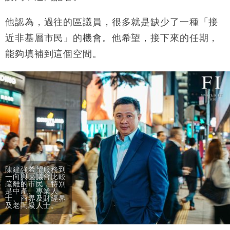
他認為，過往的區議員，很多就是缺少了一種「接
近非基層市民」的機會。他希望，接下來的任期，
能夠填補到這個空間。
陳建強希望服務到
一向與區議會比較
疏離的市民，特別
是中產、專業人
士、商界及財經界
及老闆級人士。