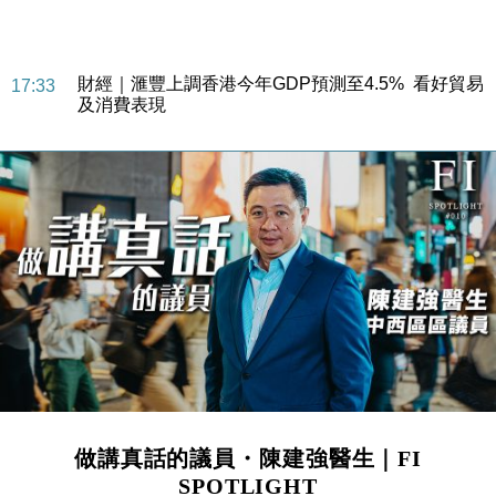
財經｜華僑銀行上半年淨利創新高 中期息增15%至
18:31
47仙
財經｜滙豐上調香港今年GDP預測至4.5% 看好貿易
17:33
及消費表現
本地｜假冒內地執法人員要求交「保證金」 43歲女子
16:47
損失近6900萬元
財經｜日經失守6.5萬點後回穩 全周仍升近2%
16:05
財經｜恒隆10月換帥 玩具「反」斗城亞洲CEO蔡德
15:47
粦接任
財經｜韓股反覆波動收跌 連挫7周創逾3年最長跌勢
15:11
財經｜內地7月美元計價出口增近24%勝預期 貿易順
13:44
差達1125億美元
財經｜日本春季三度入市撐日圓 4月單日斥6.28萬億
12:44
日圓干預創新高
做講真話的議員・陳建強醫生｜FI
國際｜特朗普料美伊戰事快結束 承認部分彈藥庫存緊
11:12
SPOTLIGHT
張