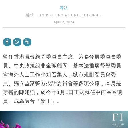
財經｜SA售股自救後再出手 斥4億美元押注未上市公
專訪
15:59
司
編輯 ：
TONY CHUNG @ FORTUNE INSIGHT
財經｜華僑銀行上半年淨利創新高 中期息增15%至
18:31
April 2, 2024
47仙
財經｜滙豐上調香港今年GDP預測至4.5% 看好貿易
17:33
及消費表現
本地｜假冒內地執法人員要求交「保證金」 43歲女子
16:47
損失近6900萬元
曾任香港電台顧問委員會主席、策略發展委員會委
財經｜日經失守6.5萬點後回穩 全周仍升近2%
員、中央政策組非全職顧問、基本法推廣督導委員
16:05
會海外人士工作小組召集人、城市規劃委員會委
財經｜恒隆10月換帥 玩具「反」斗城亞洲CEO蔡德
15:47
員、獨立監察警方投訴委員會等多項公職，本身是
粦接任
牙醫的陳建強，於今年1月1日正式就任中西區區議
財經｜韓股反覆波動收跌 連挫7周創逾3年最長跌勢
15:11
員，成為議會「新丁」。
財經｜內地7月美元計價出口增近24%勝預期 貿易順
13:44
差達1125億美元
財經｜日本春季三度入市撐日圓 4月單日斥6.28萬億
12:44
日圓干預創新高