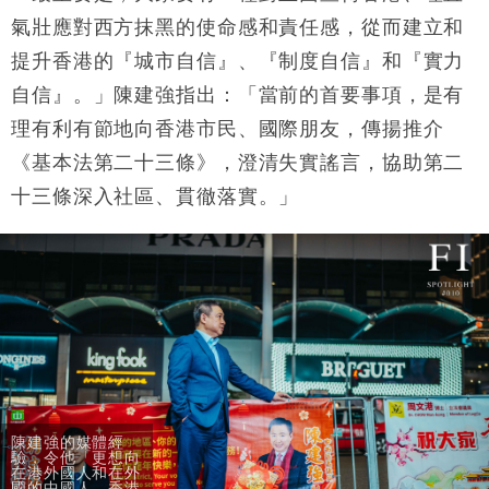
氣壯應對西方抹黑的使命感和責任感，從而建立和
提升香港的『城市自信』、『制度自信』和『實力
自信』。」陳建強指出：「當前的首要事項，是有
理有利有節地向香港市民、國際朋友，傳揚推介
《基本法第二十三條》，澄清失實謠言，協助第二
十三條深入社區、貫徹落實。」
陳建強的媒體經
驗，令他「更想向
在港外國人和在外
國的中國人、香港