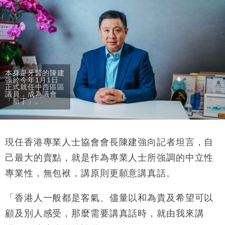
國際｜特朗普料美伊戰事快結束 承認部分彈藥庫存緊
11:12
張
財經｜SA售股自救後再出手 斥4億美元押注未上市公
15:59
司
本身是牙醫的陳建
強於今年1月1日
正式就任中西區區
議員，成為議會
「新丁」。
現任香港專業人士協會會長陳建強向記者坦言，自
己最大的賣點，就是作為專業人士所強調的中立性
專業性，無包袱，講原則更願意講真話。
「香港人一般都是客氣、儘量以和為貴及希望可以
顧及別人感受，那麼需要講真話時，就由我來講