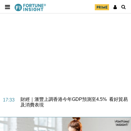
財經｜華僑銀行上半年淨利創新高 中期息增15%至
18:31
47仙
財經｜滙豐上調香港今年GDP預測至4.5% 看好貿易
17:33
及消費表現
本地｜假冒內地執法人員要求交「保證金」 43歲女子
16:47
損失近6900萬元
財經｜日經失守6.5萬點後回穩 全周仍升近2%
16:05