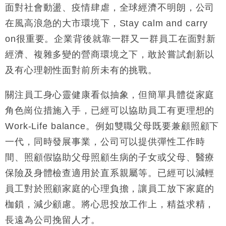
損失近6900萬元
面對社會動盪、疫情肆虐，全球經濟不明朗，公司
財經｜日經失守6.5萬點後回穩 全周仍升近2%
在風高浪急的大市環境下，Stay calm and carry
16:05
on很重要。企業背後就靠一群又一群員工在面對新
財經｜恒隆10月換帥 玩具「反」斗城亞洲CEO蔡德
15:47
經濟、複雜多變的營商環境之下，敢於嘗試創新以
粦接任
及有心理韌性面對前所未有的挑戰。
財經｜韓股反覆波動收跌 連挫7周創逾3年最長跌勢
15:11
關注員工身心靈健康看似抽象，但簡單具體從家庭
財經｜內地7月美元計價出口增近24%勝預期 貿易順
13:44
差達1125億美元
角色崗位措施入手，已經可以協助員工有更理想的
財經｜日本春季三度入市撐日圓 4月單日斥6.28萬億
12:44
Work-Life balance。例如雙職父母既要兼顧照顧下
日圓干預創新高
一代，同時發展事業，公司可以提供彈性工作時
國際｜特朗普料美伊戰事快結束 承認部分彈藥庫存緊
11:12
間、照顧假協助父母照顧生病的子女或父母、醫療
張
保險及身體檢查適用於直系親屬等。已經可以減輕
財經｜SA售股自救後再出手 斥4億美元押注未上市公
15:59
司
員工對於照顧家庭的心理負擔，讓員工放下家庭的
枷鎖，減少顧慮。將心思投放工作上，精益求精，
長遠為公司挽留人才。