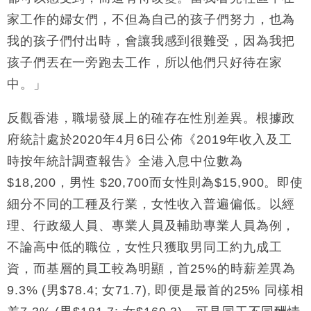
家工作的婦女們，不但為自己的孩子們努力，也為
我的孩子們付出時，會讓我感到很難受，因為我把
孩子們丟在一旁跑去工作，所以他們只好待在家
中。」
反觀香港，職場發展上的確存在性別差異。根據政
府統計處於2020年4月6日公佈《2019年收入及工
時按年統計調查報告》全港入息中位數為
$18,200，男性 $20,700而女性則為$15,900。即使
細分不同的工種及行業，女性收入普遍偏低。以經
理、行政級人員、專業人員及輔助專業人員為例，
不論高中低的職位，女性只獲取男同工約九成工
資，而基層的員工較為明顯，首25%的時薪差異為
9.3% (男$78.4; 女71.7), 即便是最首的25% 同樣相