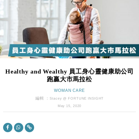
財經｜恒隆10月換帥 玩具「反」斗城亞洲CEO蔡德
15:47
粦接任
財經｜韓股反覆波動收跌 連挫7周創逾3年最長跌勢
15:11
財經｜內地7月美元計價出口增近24%勝預期 貿易順
13:44
差達1125億美元
財經｜日本春季三度入市撐日圓 4月單日斥6.28萬億
12:44
日圓干預創新高
Healthy and Wealthy 員工身心靈健康助公司
國際｜特朗普料美伊戰事快結束 承認部分彈藥庫存緊
11:12
跑贏大市馬拉松
張
財經｜SA售股自救後再出手 斥4億美元押注未上市公
WOMAN CARE
15:59
司
編輯 ：
Stacey @ FORTUNE INSIGHT
財經｜華僑銀行上半年淨利創新高 中期息增15%至
18:31
May 15, 2020
47仙
財經｜滙豐上調香港今年GDP預測至4.5% 看好貿易
17:33
及消費表現
本地｜假冒內地執法人員要求交「保證金」 43歲女子
16:47