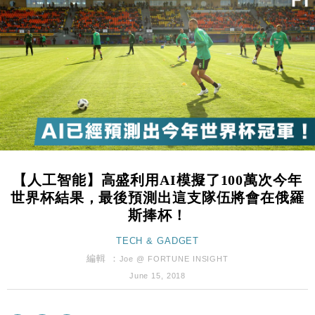
財經｜日經失守6.5萬點後回穩 全周仍升近2%
16:05
財經｜恒隆10月換帥 玩具「反」斗城亞洲CEO蔡德
15:47
粦接任
財經｜韓股反覆波動收跌 連挫7周創逾3年最長跌勢
15:11
財經｜內地7月美元計價出口增近24%勝預期 貿易順
13:44
差達1125億美元
財經｜日本春季三度入市撐日圓 4月單日斥6.28萬億
12:44
日圓干預創新高
【人工智能】高盛利用AI模擬了100萬次今年
國際｜特朗普料美伊戰事快結束 承認部分彈藥庫存緊
11:12
世界杯結果，最後預測出這支隊伍將會在俄羅
張
斯捧杯！
財經｜SA售股自救後再出手 斥4億美元押注未上市公
15:59
司
TECH & GADGET
財經｜華僑銀行上半年淨利創新高 中期息增15%至
編輯 ：
18:31
Joe @ FORTUNE INSIGHT
47仙
June 15, 2018
財經｜滙豐上調香港今年GDP預測至4.5% 看好貿易
17:33
及消費表現