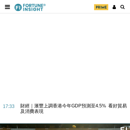
財經｜華僑銀行上半年淨利創新高 中期息增15%至
18:31
47仙
財經｜滙豐上調香港今年GDP預測至4.5% 看好貿易
17:33
及消費表現
本地｜假冒內地執法人員要求交「保證金」 43歲女子
16:47
損失近6900萬元