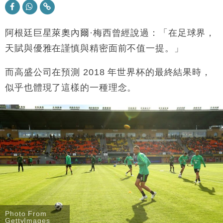
本地｜假冒內地執法人員要求交「保證金」 43歲女子
16:47
損失近6900萬元
阿根廷巨星萊奧內爾·梅西曾經說過：「在足球界，
財經｜日經失守6.5萬點後回穩 全周仍升近2%
16:05
天賦與優雅在謹慎與精密面前不值一提。」
財經｜恒隆10月換帥 玩具「反」斗城亞洲CEO蔡德
15:47
粦接任
而高盛公司在預測 2018 年世界杯的最終結果時，
財經｜韓股反覆波動收跌 連挫7周創逾3年最長跌勢
15:11
似乎也體現了這樣的一種理念。
財經｜內地7月美元計價出口增近24%勝預期 貿易順
13:44
差達1125億美元
財經｜日本春季三度入市撐日圓 4月單日斥6.28萬億
12:44
日圓干預創新高
國際｜特朗普料美伊戰事快結束 承認部分彈藥庫存緊
11:12
張
財經｜SA售股自救後再出手 斥4億美元押注未上市公
15:59
司
Photo From
GettyImages