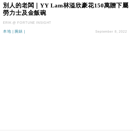
財經｜韓股反覆波動收跌 連挫7周創逾3年最長跌勢
15:11
別人的老闆｜YY Lam林溢欣豪花150萬贈下屬
勞力士及金飯碗
財經｜內地7月美元計價出口增近24%勝預期 貿易順
13:44
ERIK @ FORTUNE INSIGHT
差達1125億美元
本地
|
腕錶
|
September 8, 2022
財經｜大摩削老鋪黃金目標價至505元 惟維持「增
14:49
持」評級
本地｜華嫂冰室太子店涉提供失實資料 遭禁申請輸入
13:49
勞工一年
中國｜強颱風「白海豚」殘渦北上 上海取消逾900班
12:11
機
財經｜華僑銀行上半年淨利創新高 中期息增15%至
18:31
47仙
財經｜滙豐上調香港今年GDP預測至4.5% 看好貿易
17:33
及消費表現
本地｜假冒內地執法人員要求交「保證金」 43歲女子
16:47
損失近6900萬元
財經｜日經失守6.5萬點後回穩 全周仍升近2%
16:05