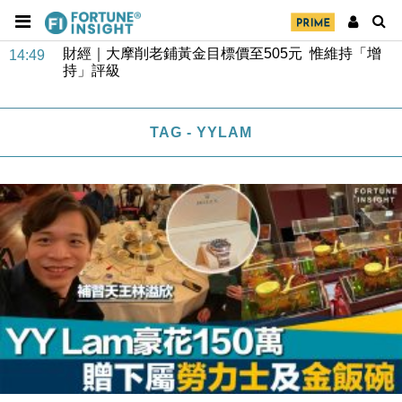
財經｜大摩削老鋪黃金目標價至505元 惟維持「增
14:49
持」評級
本地｜華嫂冰室太子店涉提供失實資料 遭禁申請輸入
13:49
勞工一年
TAG - YYLAM
中國｜強颱風「白海豚」殘渦北上 上海取消逾900班
12:11
機
財經｜華僑銀行上半年淨利創新高 中期息增15%至
18:31
47仙
財經｜滙豐上調香港今年GDP預測至4.5% 看好貿易
17:33
及消費表現
本地｜假冒內地執法人員要求交「保證金」 43歲女子
16:47
損失近6900萬元
財經｜日經失守6.5萬點後回穩 全周仍升近2%
16:05
財經｜恒隆10月換帥 玩具「反」斗城亞洲CEO蔡德
15:47
粦接任