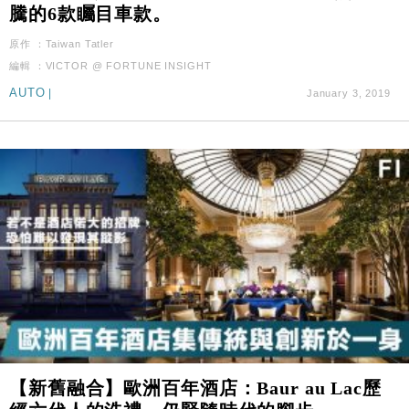
騰的6款矚目車款。
原作 ：Taiwan Tatler
編輯 ：VICTOR @ FORTUNE INSIGHT
AUTO
|
January 3, 2019
【新舊融合】歐洲百年酒店：Baur au Lac歷