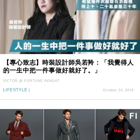
【專心致志】時裝設計師吳若羚：「我覺得人
的一生中把一件事做好就好了。」
VICTOR @ FORTUNE INSIGHT
LIFESTYLE
|
October 24, 2018