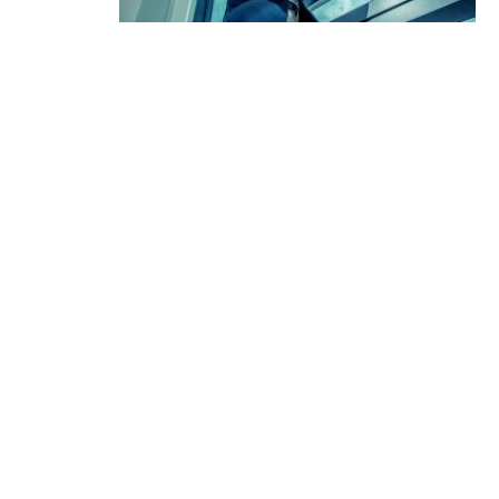
11:40
財經｜黑石傳再籌逾360億美元 支援Ant
10:57
財經｜美商務部擬擴大金屬關稅範圍 
18:15
本地｜新世界K11 9月升級會員制
17:40
財經｜本港6月零售額連升14個月
16:33
財經｜滙控重啟最多10億美元回購 