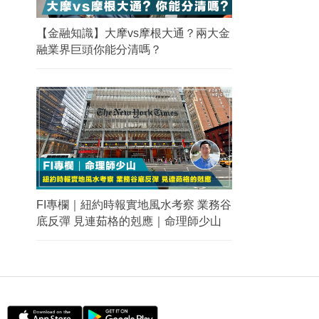
【金融知識】大摩vs摩根大通？兩大金
融業界巨頭你能分清嗎？
FI專欄｜紐約時報實地風水考察 業務谷
底反彈 見連茹格的剋應｜命理師少山