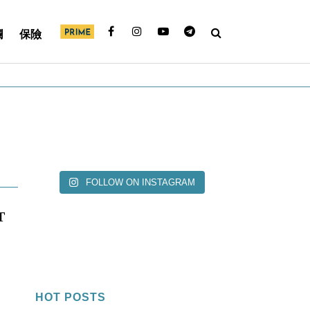
欄
保險
FOLLOW ON INSTAGRAM
T
HOT POSTS