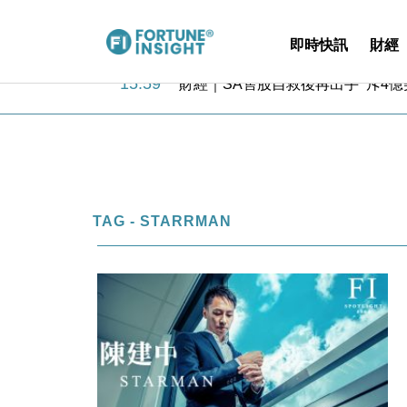
即時快訊
財經
15:59
財經｜SA售股自救後再出手 斥4
11:30
財經｜精星香港夥菜鳥拓全球智慧倉
14:50
地產｜大酒店中期轉賺2300萬元 
13:12
國際｜特朗普赴洛杉磯高球場活動前
12:30
財經｜香港7月PMI回落至51 企
11:40
財經｜黑石傳再籌逾360億美元 支援Ant
10:57
財經｜美商務部擬擴大金屬關稅範圍 
TAG - STARRMAN
18:15
本地｜新世界K11 9月升級會員制
17:40
財經｜本港6月零售額連升14個月
16:33
財經｜滙控重啟最多10億美元回購 
15:59
財經｜SA售股自救後再出手 斥4
11:30
財經｜精星香港夥菜鳥拓全球智慧倉
14:50
地產｜大酒店中期轉賺2300萬元 
13:12
國際｜特朗普赴洛杉磯高球場活動前
12:30
財經｜香港7月PMI回落至51 企