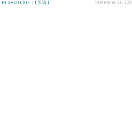
FI SPOTLIGHT
|
專訪
|
September 21, 202
hropic租用Google晶片
14類產品或加徵25%
度 增鉑金卡級別鎖定高消費客群
 珠寶鐘錶銷售升勢最強
派息比率目標維持50%