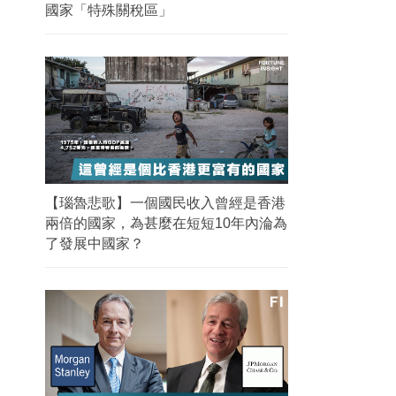
國家「特殊關稅區」
【瑙魯悲歌】一個國民收入曾經是香港
兩倍的國家，為甚麼在短短10年內淪為
了發展中國家？