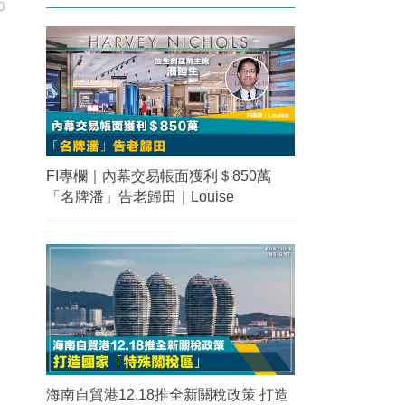
0
FI專欄｜內幕交易帳面獲利＄850萬
「名牌潘」告老歸田｜Louise
海南自貿港12.18推全新關稅政策 打造