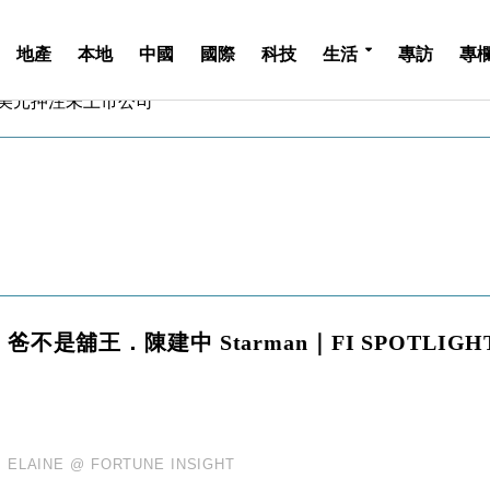
地產
本地
中國
國際
科技
生活
專訪
專
億美元押注未上市公司
儲市場 加快海外市場落地
斥21億翻新香港及東京半島
 男子攜槍彈被捕
業擴張放慢兼縮減人手
hropic租用Google晶片
14類產品或加徵25%
度 增鉑金卡級別鎖定高消費客群
 珠寶鐘錶銷售升勢最強
爸不是舖王．陳建中 Starman｜FI SPOTLIGH
派息比率目標維持50%
億美元押注未上市公司
儲市場 加快海外市場落地
斥21億翻新香港及東京半島
 男子攜槍彈被捕
ELAINE @ FORTUNE INSIGHT
業擴張放慢兼縮減人手