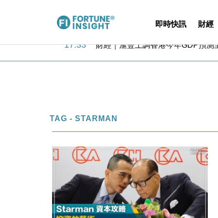
即時快訊
財經
18:31
財經｜華僑銀行上半年淨利創新高 
17:33
財經｜滙豐上調香港今年GDP預測至
16:47
本地｜假冒內地執法人員要求交「保證
16:05
財經｜日經失守6.5萬點後回穩 全
15:47
財經｜恒隆10月換帥 玩具「反」斗
15:11
財經｜韓股反覆波動收跌 連挫7周
13:44
財經｜內地7月美元計價出口增近24
12:44
財經｜日本春季三度入市撐日圓 4月
TAG - STARMAN
11:12
國際｜特朗普料美伊戰事快結束 承
15:59
財經｜SA售股自救後再出手 斥4
18:31
財經｜華僑銀行上半年淨利創新高 
17:33
財經｜滙豐上調香港今年GDP預測至
16:47
本地｜假冒內地執法人員要求交「保證
16:05
財經｜日經失守6.5萬點後回穩 全
15:47
財經｜恒隆10月換帥 玩具「反」斗
15:11
財經｜韓股反覆波動收跌 連挫7周