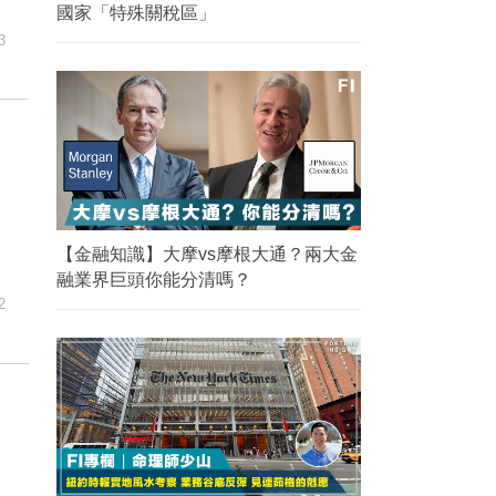
國家「特殊關稅區」
3
【金融知識】大摩vs摩根大通？兩大金
融業界巨頭你能分清嗎？
2