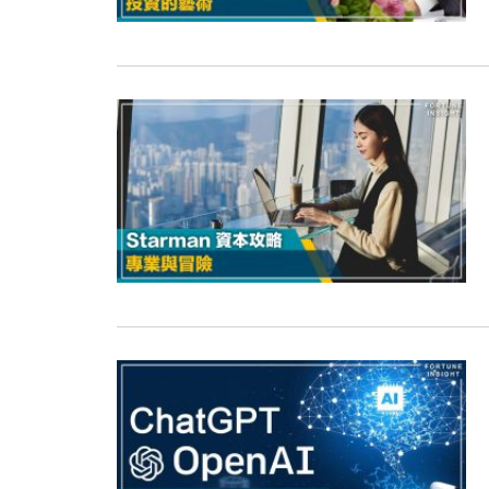
13:44
財經｜內地7月美元計價出口增近24
12:44
財經｜日本春季三度入市撐日圓 4月
11:12
國際｜特朗普料美伊戰事快結束 承
15:59
財經｜SA售股自救後再出手 斥4