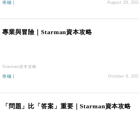
專欄
|
August 20, 202
%勝預期 貿易順差達1125億美元
單日斥6.28萬億日圓干預創新高
認部分彈藥庫存緊張
億美元押注未上市公司
專業與冒險｜Starman資本攻略
Starman資本攻略
專欄
|
October 9, 202
「問題」比「答案」重要｜Starman資本攻略