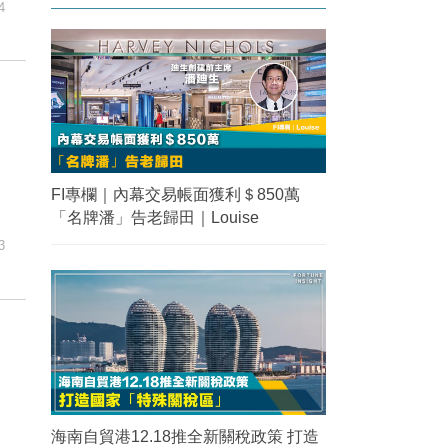
4
FI專欄｜內幕交易帳面獲利＄850萬
「名牌潘」告老歸田｜Louise
3
海南自貿港12.18推全新關稅政策 打造