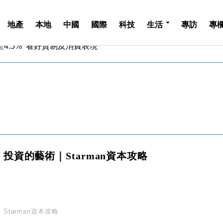
地產
本地
中國
國際
科技
生活
專訪
專
中期息增15%至47仙
4.5% 看好貿易及消費表現
金」 43歲女子損失近6900萬元
周仍升近2%
城亞洲CEO蔡德粦接任
創逾3年最長跌勢
%勝預期 貿易順差達1125億美元
單日斥6.28萬億日圓干預創新高
認部分彈藥庫存緊張
億美元押注未上市公司
投資的藝術｜Starman資本攻略
中期息增15%至47仙
4.5% 看好貿易及消費表現
金」 43歲女子損失近6900萬元
周仍升近2%
城亞洲CEO蔡德粦接任
Starman資本攻略
創逾3年最長跌勢