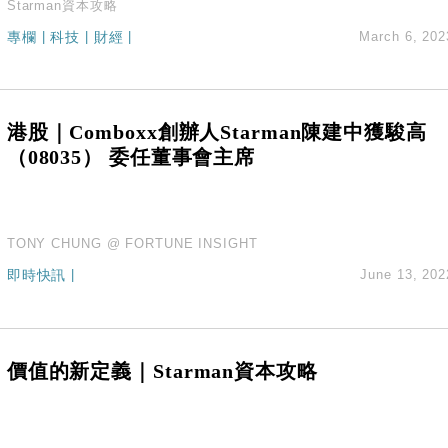
Starman資本攻略
專欄
|
科技
|
財經
|
March 6, 202
港股｜Comboxx創辦人Starman陳建中獲駿高
（08035） 委任董事會主席
TONY CHUNG @ FORTUNE INSIGHT
即時快訊
|
June 13, 202
價值的新定義｜Starman資本攻略