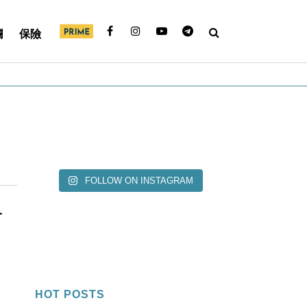
欄
保險
FOLLOW ON INSTAGRAM
一
HOT POSTS