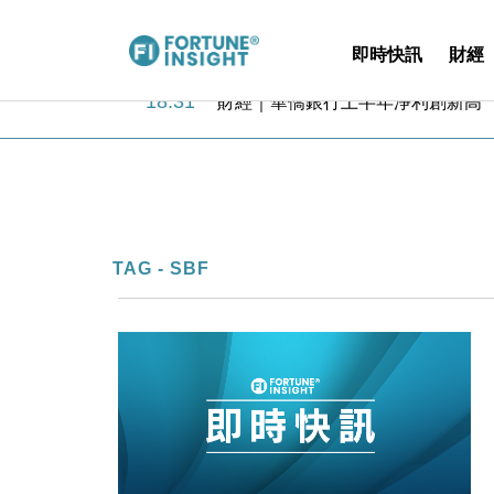
即時快訊
財經
18:31
財經｜華僑銀行上半年淨利創新高 
17:33
財經｜滙豐上調香港今年GDP預測至
16:47
本地｜假冒內地執法人員要求交「保證
16:05
財經｜日經失守6.5萬點後回穩 全
15:47
財經｜恒隆10月換帥 玩具「反」斗
15:11
財經｜韓股反覆波動收跌 連挫7周
13:44
財經｜內地7月美元計價出口增近24
TAG - SBF
12:44
財經｜日本春季三度入市撐日圓 4月
11:12
國際｜特朗普料美伊戰事快結束 承
15:59
財經｜SA售股自救後再出手 斥4
18:31
財經｜華僑銀行上半年淨利創新高 
17:33
財經｜滙豐上調香港今年GDP預測至
16:47
本地｜假冒內地執法人員要求交「保證
16:05
財經｜日經失守6.5萬點後回穩 全
15:47
財經｜恒隆10月換帥 玩具「反」斗