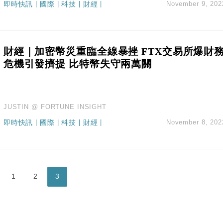
即時快訊
|
國際
|
科技
|
財經
|
November 9, 202
創逾3年最長跌勢
%勝預期 貿易順差達1125億美元
單日斥6.28萬億日圓干預創新高
認部分彈藥庫存緊張
財經｜加密幣災重臨全線暴挫 FTX交易所爆財
億美元押注未上市公司
危機引發擠提 比特幣失守兩萬關
JUSTIN @ FORTUNE INSIGHT
即時快訊
|
國際
|
科技
|
財經
|
November 8, 202
1
2
3