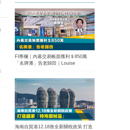
2
務
FI專欄｜內幕交易帳面獲利＄850萬
「名牌潘」告老歸田｜Louise
2
海南自貿港12.18推全新關稅政策 打造