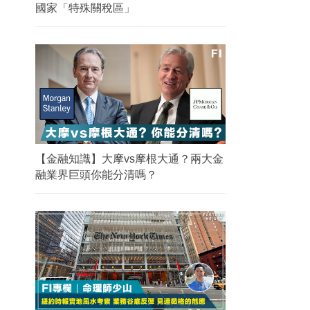
國家「特殊關稅區」
【金融知識】大摩vs摩根大通？兩大金
融業界巨頭你能分清嗎？