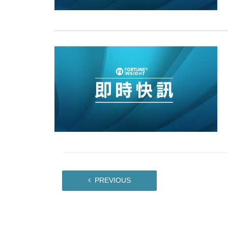
15:11
財經｜韓股反覆波動收跌 連挫7周
13:44
財經｜內地7月美元計價出口增近24
12:44
財經｜日本春季三度入市撐日圓 4月
11:12
國際｜特朗普料美伊戰事快結束 承
15:59
財經｜SA售股自救後再出手 斥4
PREVIOUS