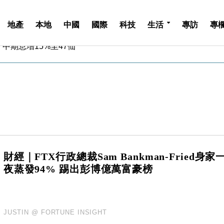
地產
本地
中國
國際
科技
生活
專訪
專
中期息增15%至47仙
4.5% 看好貿易及消費表現
金」 43歲女子損失近6900萬元
周仍升近2%
城亞洲CEO蔡德粦接任
創逾3年最長跌勢
%勝預期 貿易順差達1125億美元
單日斥6.28萬億日圓干預創新高
認部分彈藥庫存緊張
財經｜FTX行政總裁Sam Bankman-Fried身家
億美元押注未上市公司
夜蒸發94% 踢出彭博億萬富豪榜
中期息增15%至47仙
4.5% 看好貿易及消費表現
金」 43歲女子損失近6900萬元
周仍升近2%
JUSTIN @ FORTUNE INSIGHT
城亞洲CEO蔡德粦接任