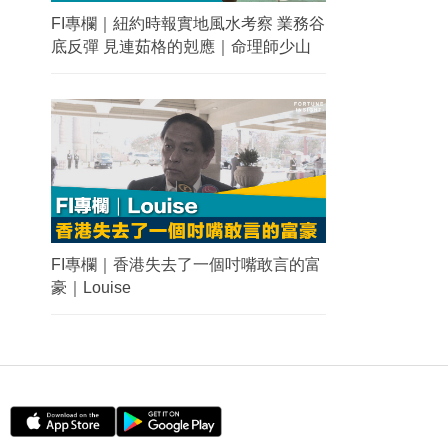
FI專欄｜紐約時報實地風水考察 業務谷
底反彈 見連茹格的剋應｜命理師少山
FI專欄｜香港失去了一個吋嘴敢言的富
豪｜Louise