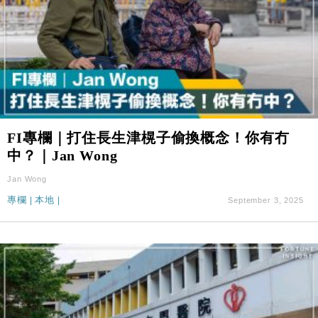
FI專欄｜打住長生津榥子偷換概念！你有冇
中？｜Jan Wong
Jan Wong
專欄
|
本地
|
September 3, 2025