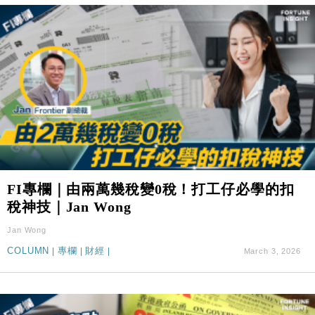
FI專欄｜由兩萬幾稅變0稅！打工仔必學的扣
稅神技｜Jan Wong
Jan Wong
COLUMN
|
專欄
|
財經
|
March 3, 2026