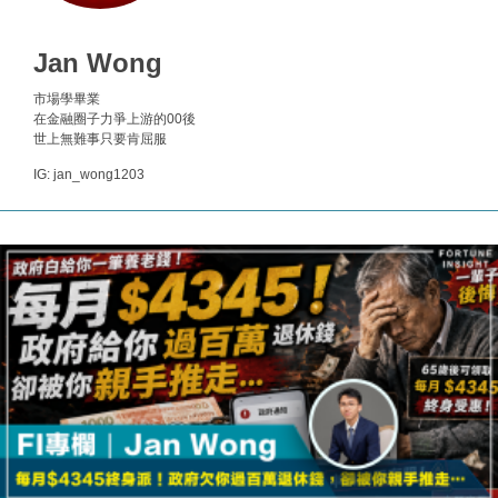
財經｜內地7月美元計價出口增近24%勝預期 貿易順
13:44
差達1125億美元
Jan Wong
財經｜日本春季三度入市撐日圓 4月單日斥6.28萬億
12:44
日圓干預創新高
市場學畢業
在金融圈子力爭上游的00後
國際｜特朗普料美伊戰事快結束 承認部分彈藥庫存緊
11:12
世上無難事只要肯屈服
張
IG: jan_wong1203
財經｜SA售股自救後再出手 斥4億美元押注未上市公
15:59
司
財經｜華僑銀行上半年淨利創新高 中期息增15%至
18:31
47仙
財經｜滙豐上調香港今年GDP預測至4.5% 看好貿易
17:33
及消費表現
本地｜假冒內地執法人員要求交「保證金」 43歲女子
16:47
損失近6900萬元
財經｜日經失守6.5萬點後回穩 全周仍升近2%
16:05
財經｜恒隆10月換帥 玩具「反」斗城亞洲CEO蔡德
15:47
粦接任