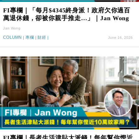
財經｜韓股反覆波動收跌 連挫7周創逾3年最長跌勢
15:11
FI專欄｜「每月$4345終身派！政府欠你過百
萬退休錢，卻被你親手推走…」｜Jan Wong
財經｜內地7月美元計價出口增近24%勝預期 貿易順
13:44
差達1125億美元
Jan Wong
財經｜日本春季三度入市撐日圓 4月單日斥6.28萬億
12:44
COLUMN
|
專欄
|
財經
|
June 16, 2026
日圓干預創新高
國際｜特朗普料美伊戰事快結束 承認部分彈藥庫存緊
11:12
張
財經｜SA售股自救後再出手 斥4億美元押注未上市公
15:59
司
FI專欄｜長者生活津貼大派錢！每年幫你慳近