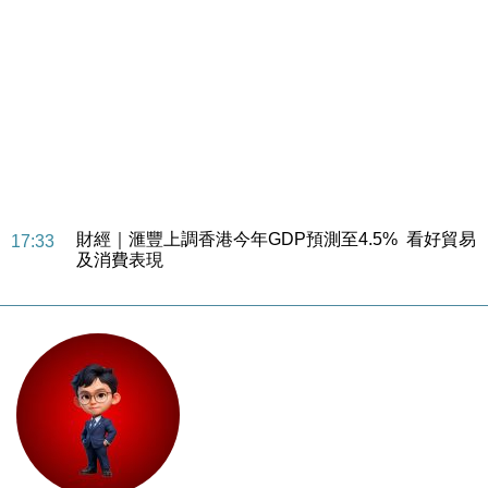
財經｜華僑銀行上半年淨利創新高 中期息增15%至
18:31
47仙
財經｜滙豐上調香港今年GDP預測至4.5% 看好貿易
17:33
及消費表現
本地｜假冒內地執法人員要求交「保證金」 43歲女子
16:47
損失近6900萬元
財經｜日經失守6.5萬點後回穩 全周仍升近2%
16:05
財經｜恒隆10月換帥 玩具「反」斗城亞洲CEO蔡德
15:47
粦接任
財經｜韓股反覆波動收跌 連挫7周創逾3年最長跌勢
15:11