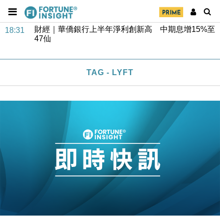
財經｜華僑銀行上半年淨利創新高 中期息增15%至
18:31
47仙
財經｜滙豐上調香港今年GDP預測至4.5% 看好貿易
17:33
及消費表現
TAG - LYFT
本地｜假冒內地執法人員要求交「保證金」 43歲女子
16:47
損失近6900萬元
財經｜日經失守6.5萬點後回穩 全周仍升近2%
16:05
財經｜恒隆10月換帥 玩具「反」斗城亞洲CEO蔡德
15:47
粦接任
財經｜韓股反覆波動收跌 連挫7周創逾3年最長跌勢
15:11
財經｜內地7月美元計價出口增近24%勝預期 貿易順
13:44
差達1125億美元
財經｜日本春季三度入市撐日圓 4月單日斥6.28萬億
12:44
日圓干預創新高