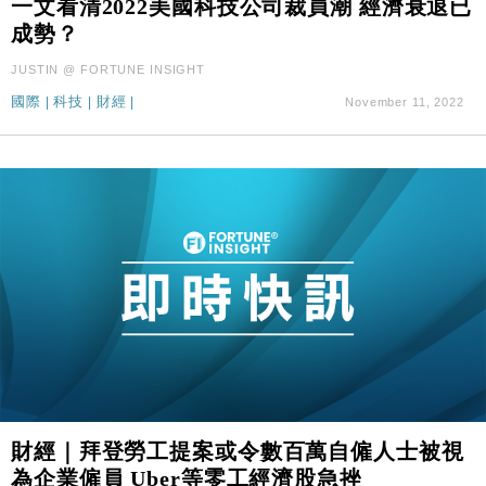
一文看清2022美國科技公司裁員潮 經濟衰退已
財經｜日本春季三度入市撐日圓 4月單日斥6.28萬億
12:44
成勢？
日圓干預創新高
國際｜特朗普料美伊戰事快結束 承認部分彈藥庫存緊
11:12
JUSTIN @ FORTUNE INSIGHT
張
國際
|
科技
|
財經
|
November 11, 2022
財經｜SA售股自救後再出手 斥4億美元押注未上市公
15:59
司
財經｜拜登勞工提案或令數百萬自僱人士被視
為企業僱員 Uber等零工經濟股急挫