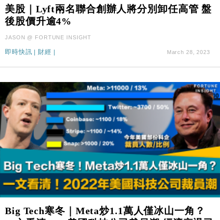
國際｜特朗普料美伊戰事快結束 承認部分彈藥庫存緊
11:12
美股｜Lyft兩名聯合創辦人將分別卸任高管 盤
張
後股價升逾4%
財經｜SA售股自救後再出手 斥4億美元押注未上市公
15:59
JASON @ FORTUNE INSIGHT
司
即時快訊
|
財經
|
March 28, 2023
財經｜華僑銀行上半年淨利創新高 中期息增15%至
18:31
47仙
財經｜滙豐上調香港今年GDP預測至4.5% 看好貿易
17:33
及消費表現
本地｜假冒內地執法人員要求交「保證金」 43歲女子
16:47
損失近6900萬元
財經｜日經失守6.5萬點後回穩 全周仍升近2%
16:05
財經｜恒隆10月換帥 玩具「反」斗城亞洲CEO蔡德
15:47
粦接任
財經｜韓股反覆波動收跌 連挫7周創逾3年最長跌勢
15:11
財經｜內地7月美元計價出口增近24%勝預期 貿易順
13:44
Big Tech寒冬｜Meta炒1.1萬人僅冰山一角？
差達1125億美元