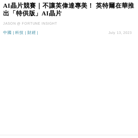
國際｜特朗普料美伊戰事快結束 承認部分彈藥庫存緊
11:12
AI晶片競賽｜不讓英偉達專美！ 英特爾在華推
張
出「特供版」AI晶片
財經｜SA售股自救後再出手 斥4億美元押注未上市公
15:59
JASON @ FORTUNE INSIGHT
司
中國
|
科技
|
財經
|
July 13, 2023
財經｜華僑銀行上半年淨利創新高 中期息增15%至
18:31
47仙
財經｜滙豐上調香港今年GDP預測至4.5% 看好貿易
17:33
及消費表現
本地｜假冒內地執法人員要求交「保證金」 43歲女子
16:47
損失近6900萬元
財經｜日經失守6.5萬點後回穩 全周仍升近2%
16:05
財經｜恒隆10月換帥 玩具「反」斗城亞洲CEO蔡德
15:47
粦接任
財經｜韓股反覆波動收跌 連挫7周創逾3年最長跌勢
15:11
財經｜內地7月美元計價出口增近24%勝預期 貿易順
13:44
差達1125億美元