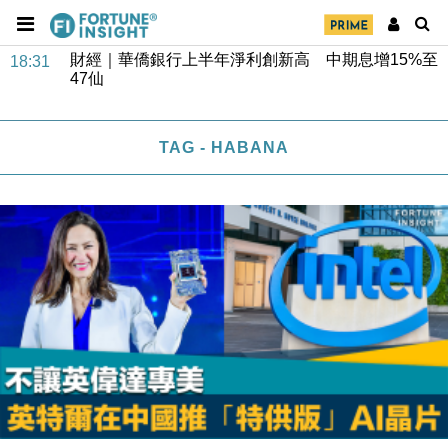
財經｜華僑銀行上半年淨利創新高 中期息增15%至
18:31
47仙
財經｜滙豐上調香港今年GDP預測至4.5% 看好貿易
17:33
及消費表現
TAG - HABANA
本地｜假冒內地執法人員要求交「保證金」 43歲女子
16:47
損失近6900萬元
財經｜日經失守6.5萬點後回穩 全周仍升近2%
16:05
財經｜恒隆10月換帥 玩具「反」斗城亞洲CEO蔡德
15:47
粦接任
財經｜韓股反覆波動收跌 連挫7周創逾3年最長跌勢
15:11
財經｜內地7月美元計價出口增近24%勝預期 貿易順
13:44
差達1125億美元
財經｜日本春季三度入市撐日圓 4月單日斥6.28萬億
12:44
日圓干預創新高