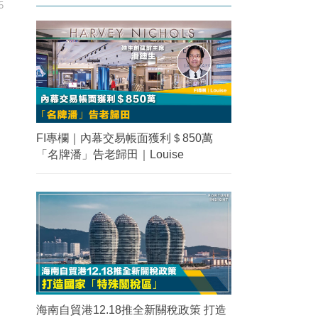
5
FI專欄｜內幕交易帳面獲利＄850萬
「名牌潘」告老歸田｜Louise
海南自貿港12.18推全新關稅政策 打造