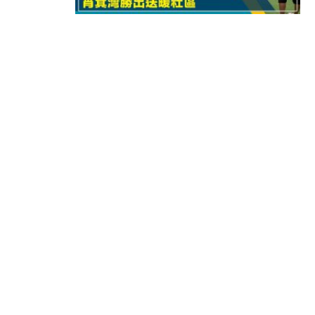
11:40
財經｜黑石傳再籌逾360億美元 支援Ant
10:57
財經｜美商務部擬擴大金屬關稅範圍 
18:15
本地｜新世界K11 9月升級會員制
17:40
財經｜本港6月零售額連升14個月
16:33
財經｜滙控重啟最多10億美元回購 