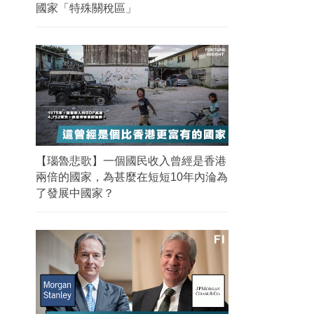
國家「特殊關稅區」
【瑙魯悲歌】一個國民收入曾經是香港
兩倍的國家，為甚麼在短短10年內淪為
了發展中國家？