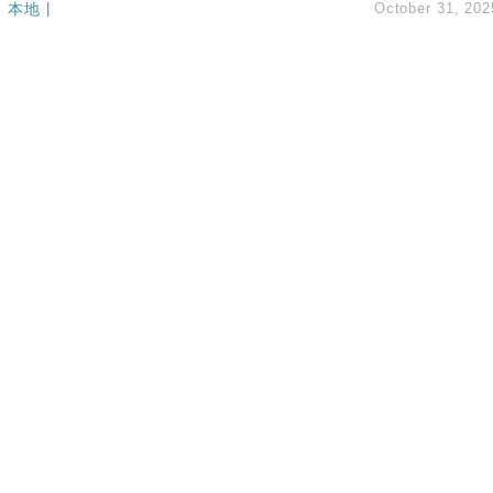
本地
|
October 31, 202
hropic租用Google晶片
14類產品或加徵25%
度 增鉑金卡級別鎖定高消費客群
 珠寶鐘錶銷售升勢最強
派息比率目標維持50%