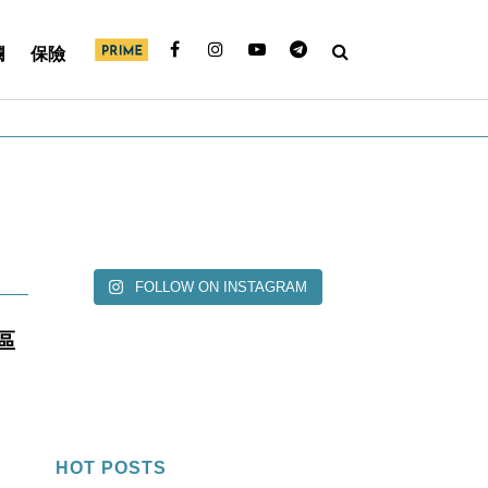
欄
保險
FOLLOW ON INSTAGRAM
區
HOT POSTS