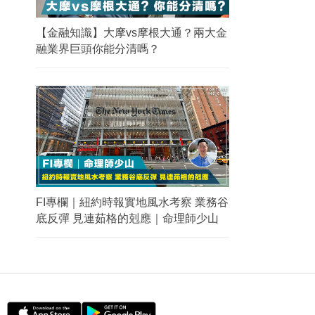
【金融知識】大摩vs摩根大通？兩大金
融業界巨頭你能分清嗎？
FI專欄｜紐約時報實地風水考察 業務谷
底反彈 見連茹格的剋應｜命理師少山