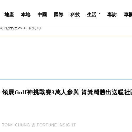
地產
本地
中國
國際
科技
生活
專訪
專
億美元押注未上市公司
儲市場 加快海外市場落地
斥21億翻新香港及東京半島
 男子攜槍彈被捕
業擴張放慢兼縮減人手
hropic租用Google晶片
14類產品或加徵25%
度 增鉑金卡級別鎖定高消費客群
 珠寶鐘錶銷售升勢最強
領展Golf神挑戰賽3萬人參與 筲箕灣勝出送暖社
派息比率目標維持50%
億美元押注未上市公司
儲市場 加快海外市場落地
斥21億翻新香港及東京半島
 男子攜槍彈被捕
TONY CHUNG @ FORTUNE INSIGHT
業擴張放慢兼縮減人手