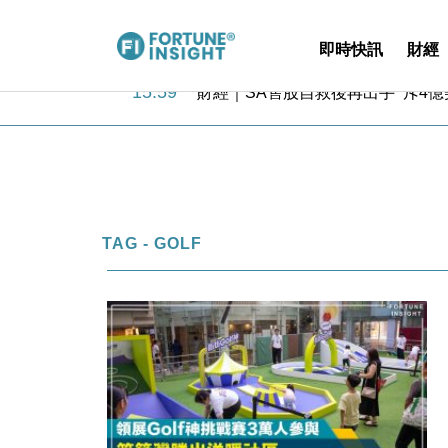
即時快訊
財經
15:59
財經｜SA售股自救後再出手 斥4
11:30
財經｜精星香港夥菜鳥拓全球智慧倉
14:50
地產｜大酒店中期轉賺2300萬元 
13:12
國際｜特朗普赴洛杉磯高球場活動前
12:30
財經｜香港7月PMI回落至51 企
11:40
財經｜黑石傳再籌逾360億美元 支援Ant
10:57
財經｜美商務部擬擴大金屬關稅範圍 
TAG - GOLF
18:15
本地｜新世界K11 9月升級會員制
17:40
財經｜本港6月零售額連升14個月
16:33
財經｜滙控重啟最多10億美元回購 
15:59
財經｜SA售股自救後再出手 斥4
11:30
財經｜精星香港夥菜鳥拓全球智慧倉
14:50
地產｜大酒店中期轉賺2300萬元 
13:12
國際｜特朗普赴洛杉磯高球場活動前
12:30
財經｜香港7月PMI回落至51 企