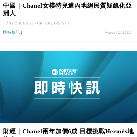
財經｜滙控重啟最多10億美元回購 派息比率目標維持
16:33
中國｜Chanel女模特兒遭內地網民質疑醜化亞
50%
洲人
財經｜SA售股自救後再出手 斥4億美元押注未上市公
15:59
TONY CHUNG @ FORTUNE INSIGHT
司
即時快訊
|
August 1, 2022
財經｜精星香港夥菜鳥拓全球智慧倉儲市場 加快海外
11:30
市場落地
地產｜大酒店中期轉賺2300萬元 斥21億翻新香港及
14:50
東京半島
國際｜特朗普赴洛杉磯高球場活動前 男子攜槍彈被捕
13:12
財經｜香港7月PMI回落至51 企業擴張放慢兼縮減人
12:30
手
財經｜黑石傳再籌逾360億美元 支援Anthropic租用
11:40
Google晶片
財經｜美商務部擬擴大金屬關稅範圍 14類產品或加徵
10:57
25%
本地｜新世界K11 9月升級會員制度 增鉑金卡級別鎖
18:15
財經｜Chanel兩年加價6成 目標挑戰Hermès地
定高消費客群