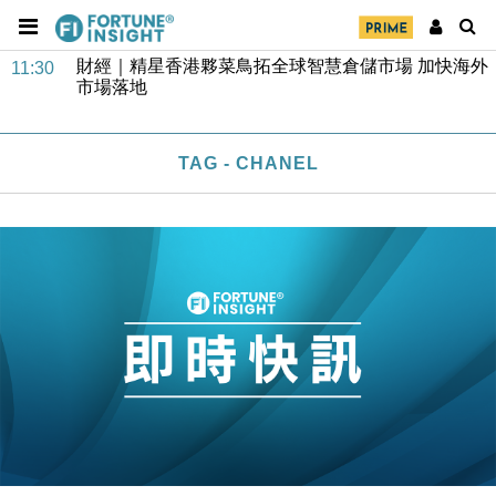
財經｜SA售股自救後再出手 斥4億美元押注未上市公
15:59
司
財經｜精星香港夥菜鳥拓全球智慧倉儲市場 加快海外
11:30
市場落地
地產｜大酒店中期轉賺2300萬元 斥21億翻新香港及
14:50
東京半島
TAG - CHANEL
國際｜特朗普赴洛杉磯高球場活動前 男子攜槍彈被捕
13:12
財經｜香港7月PMI回落至51 企業擴張放慢兼縮減人
12:30
手
財經｜黑石傳再籌逾360億美元 支援Anthropic租用
11:40
Google晶片
財經｜美商務部擬擴大金屬關稅範圍 14類產品或加徵
10:57
25%
本地｜新世界K11 9月升級會員制度 增鉑金卡級別鎖
18:15
定高消費客群
財經｜本港6月零售額連升14個月 珠寶鐘錶銷售升勢
17:40
最強