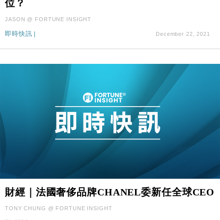
位？
財經｜本港6月零售額連升14個月 珠寶鐘錶銷售升勢
17:40
最強
JASON @ FORTUNE INSIGHT
財經｜滙控重啟最多10億美元回購 派息比率目標維持
16:33
即時快訊
|
December 22, 2021
50%
財經｜法國奢侈品牌CHANEL委新任全球CEO
TONY CHUNG @ FORTUNE INSIGHT