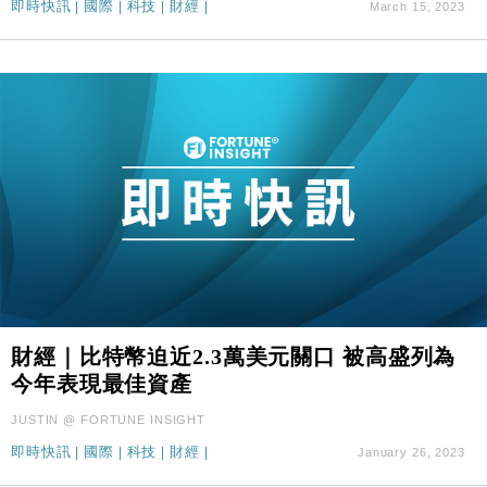
即時快訊
|
國際
|
科技
|
財經
|
March 15, 2023
財經｜比特幣迫近2.3萬美元關口 被高盛列為
今年表現最佳資產
JUSTIN @ FORTUNE INSIGHT
即時快訊
|
國際
|
科技
|
財經
|
January 26, 2023