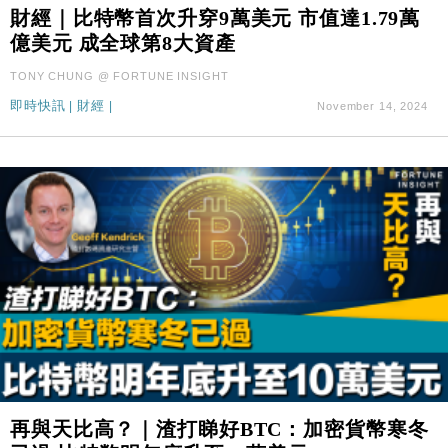
財經｜SA售股自救後再出手 斥4億美元押注未上市公
15:59
財經｜比特幣首次升穿9萬美元 市值達1.79萬
司
億美元 成全球第8大資產
財經｜華僑銀行上半年淨利創新高 中期息增15%至
18:31
TONY CHUNG @ FORTUNE INSIGHT
47仙
即時快訊
|
財經
|
November 14, 2024
財經｜滙豐上調香港今年GDP預測至4.5% 看好貿易
17:33
及消費表現
本地｜假冒內地執法人員要求交「保證金」 43歲女子
16:47
損失近6900萬元
財經｜日經失守6.5萬點後回穩 全周仍升近2%
16:05
財經｜恒隆10月換帥 玩具「反」斗城亞洲CEO蔡德
15:47
粦接任
財經｜韓股反覆波動收跌 連挫7周創逾3年最長跌勢
15:11
財經｜內地7月美元計價出口增近24%勝預期 貿易順
13:44
差達1125億美元
財經｜日本春季三度入市撐日圓 4月單日斥6.28萬億
12:44
再與天比高？｜渣打睇好BTC：加密貨幣寒冬
日圓干預創新高