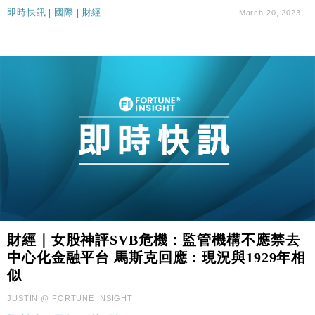
即時快訊
|
國際
|
財經
|
March 20, 2023
財經｜女股神評SVB危機：監管機構不應禁去
中心化金融平台 馬斯克回應：現況與1929年相
似
JUSTIN @ FORTUNE INSIGHT