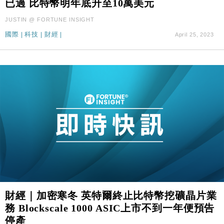
已過 比特幣明年底升至10萬美元
國際｜特朗普料美伊戰事快結束 承認部分彈藥庫存緊
11:12
張
JUSTIN @ FORTUNE INSIGHT
財經｜SA售股自救後再出手 斥4億美元押注未上市公
15:59
國際
|
科技
|
財經
|
April 25, 2023
司
財經｜加密寒冬 英特爾終止比特幣挖礦晶片業
務 Blockscale 1000 ASIC上市不到一年便預告
停產