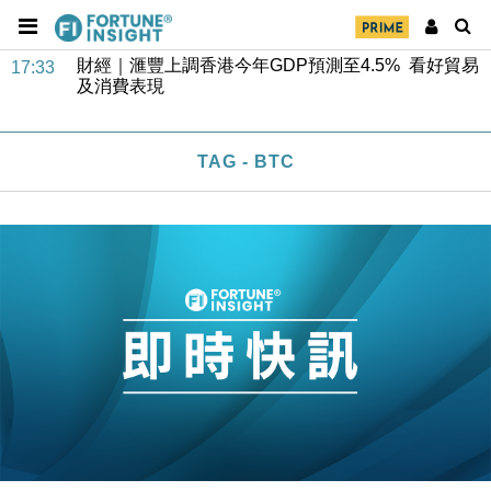
財經｜華僑銀行上半年淨利創新高 中期息增15%至
18:31
47仙
財經｜滙豐上調香港今年GDP預測至4.5% 看好貿易
17:33
及消費表現
本地｜假冒內地執法人員要求交「保證金」 43歲女子
16:47
損失近6900萬元
TAG - BTC
財經｜日經失守6.5萬點後回穩 全周仍升近2%
16:05
財經｜恒隆10月換帥 玩具「反」斗城亞洲CEO蔡德
15:47
粦接任
財經｜韓股反覆波動收跌 連挫7周創逾3年最長跌勢
15:11
財經｜內地7月美元計價出口增近24%勝預期 貿易順
13:44
差達1125億美元
財經｜日本春季三度入市撐日圓 4月單日斥6.28萬億
12:44
日圓干預創新高
國際｜特朗普料美伊戰事快結束 承認部分彈藥庫存緊
11:12
張