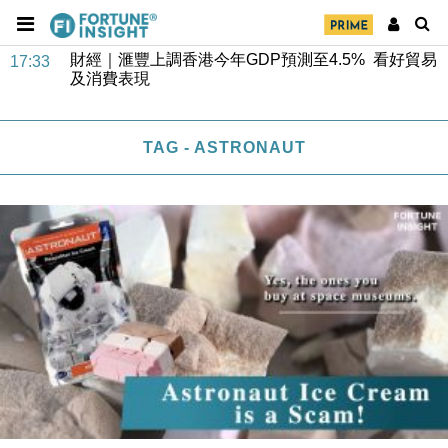
財經｜華僑銀行上半年淨利創新高 中期息增15%至
18:31
47仙
財經｜滙豐上調香港今年GDP預測至4.5% 看好貿易
17:33
及消費表現
本地｜假冒內地執法人員要求交「保證金」 43歲女子
16:47
損失近6900萬元
TAG - ASTRONAUT
財經｜日經失守6.5萬點後回穩 全周仍升近2%
16:05
財經｜恒隆10月換帥 玩具「反」斗城亞洲CEO蔡德
15:47
粦接任
財經｜韓股反覆波動收跌 連挫7周創逾3年最長跌勢
15:11
財經｜內地7月美元計價出口增近24%勝預期 貿易順
13:44
差達1125億美元
財經｜日本春季三度入市撐日圓 4月單日斥6.28萬億
12:44
日圓干預創新高
國際｜特朗普料美伊戰事快結束 承認部分彈藥庫存緊
11:12
張