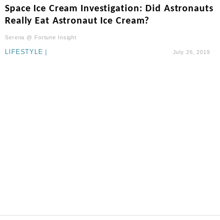
財經｜SA售股自救後再出手 斥4億美元押注未上市公
15:59
Space Ice Cream Investigation: Did Astronauts
司
Really Eat Astronaut Ice Cream?
財經｜華僑銀行上半年淨利創新高 中期息增15%至
18:31
Serena @ Fortune Insight
47仙
LIFESTYLE
|
July 26, 2019
財經｜滙豐上調香港今年GDP預測至4.5% 看好貿易
17:33
及消費表現
本地｜假冒內地執法人員要求交「保證金」 43歲女子
16:47
損失近6900萬元
財經｜日經失守6.5萬點後回穩 全周仍升近2%
16:05
財經｜恒隆10月換帥 玩具「反」斗城亞洲CEO蔡德
15:47
粦接任
財經｜韓股反覆波動收跌 連挫7周創逾3年最長跌勢
15:11
財經｜內地7月美元計價出口增近24%勝預期 貿易順
13:44
差達1125億美元
財經｜日本春季三度入市撐日圓 4月單日斥6.28萬億
12:44
日圓干預創新高