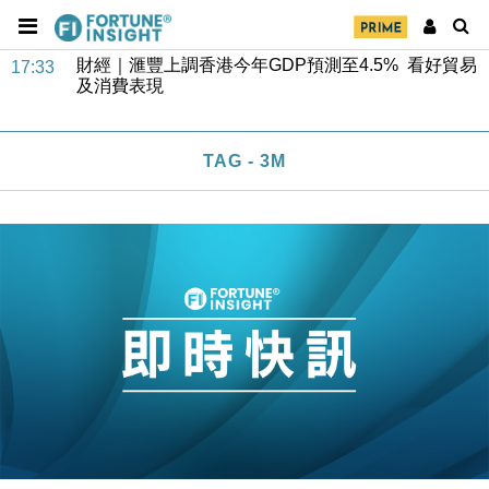
財經｜華僑銀行上半年淨利創新高 中期息增15%至
18:31
47仙
財經｜滙豐上調香港今年GDP預測至4.5% 看好貿易
17:33
及消費表現
本地｜假冒內地執法人員要求交「保證金」 43歲女子
16:47
損失近6900萬元
TAG - 3M
財經｜日經失守6.5萬點後回穩 全周仍升近2%
16:05
財經｜恒隆10月換帥 玩具「反」斗城亞洲CEO蔡德
15:47
粦接任
財經｜韓股反覆波動收跌 連挫7周創逾3年最長跌勢
15:11
財經｜內地7月美元計價出口增近24%勝預期 貿易順
13:44
差達1125億美元
財經｜日本春季三度入市撐日圓 4月單日斥6.28萬億
12:44
日圓干預創新高
國際｜特朗普料美伊戰事快結束 承認部分彈藥庫存緊
11:12
張