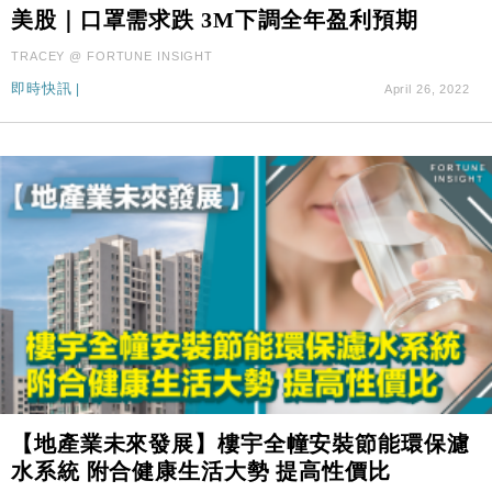
財經｜SA售股自救後再出手 斥4億美元押注未上市公
15:59
美股｜口罩需求跌 3M下調全年盈利預期
司
TRACEY @ FORTUNE INSIGHT
財經｜華僑銀行上半年淨利創新高 中期息增15%至
18:31
47仙
即時快訊
|
April 26, 2022
財經｜滙豐上調香港今年GDP預測至4.5% 看好貿易
17:33
及消費表現
本地｜假冒內地執法人員要求交「保證金」 43歲女子
16:47
損失近6900萬元
財經｜日經失守6.5萬點後回穩 全周仍升近2%
16:05
財經｜恒隆10月換帥 玩具「反」斗城亞洲CEO蔡德
15:47
粦接任
財經｜韓股反覆波動收跌 連挫7周創逾3年最長跌勢
15:11
財經｜內地7月美元計價出口增近24%勝預期 貿易順
13:44
差達1125億美元
【地產業未來發展】樓宇全幢安裝節能環保濾
財經｜日本春季三度入市撐日圓 4月單日斥6.28萬億
12:44
水系統 附合健康生活大勢 提高性價比
日圓干預創新高