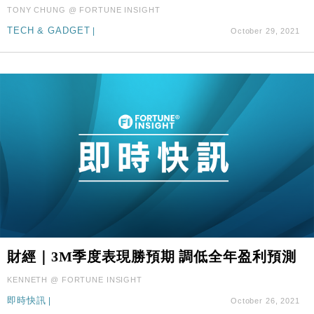
國際｜特朗普料美伊戰事快結束 承認部分彈藥庫存緊
11:12
TONY CHUNG @ FORTUNE INSIGHT
張
TECH & GADGET
|
October 29, 2021
財經｜SA售股自救後再出手 斥4億美元押注未上市公
15:59
司
財經｜3M季度表現勝預期 調低全年盈利預測
KENNETH @ FORTUNE INSIGHT
即時快訊
|
October 26, 2021