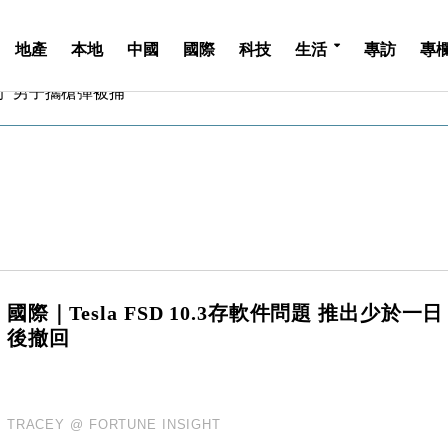
地產
本地
中國
國際
科技
生活
專訪
專
斥21億翻新香港及東京半島
 男子攜槍彈被捕
業擴張放慢兼縮減人手
hropic租用Google晶片
14類產品或加徵25%
度 增鉑金卡級別鎖定高消費客群
 珠寶鐘錶銷售升勢最強
派息比率目標維持50%
估值料降至400億美元以下
兩程低至448元加2元可多飛一程
斥21億翻新香港及東京半島
國際｜Tesla FSD 10.3存軟件問題 推出少於一日
 男子攜槍彈被捕
後撤回
業擴張放慢兼縮減人手
hropic租用Google晶片
14類產品或加徵25%
TRACEY @ FORTUNE INSIGHT
度 增鉑金卡級別鎖定高消費客群