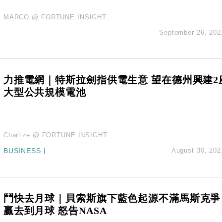
MARCO @ FORTUNE INSIGHT
September 26, 202
力推電網｜特斯拉劍指供電生意 望在德州興建2
大型公共規模電池
Charlize @ FORTUNE INSIGHT
BUSINESS
|
August 30, 202
鬥快去月球｜貝索斯旗下藍色起源不滿馬斯克爭
贏去到月球 怒告NASA