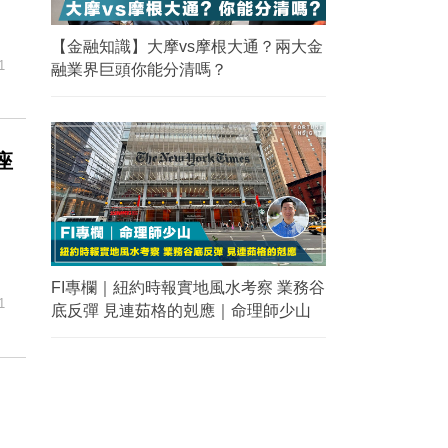
【金融知識】大摩vs摩根大通？兩大金
1
融業界巨頭你能分清嗎？
座
FI專欄｜紐約時報實地風水考察 業務谷
1
底反彈 見連茹格的剋應｜命理師少山