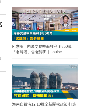
1
話
FI專欄｜內幕交易帳面獲利＄850萬
「名牌潘」告老歸田｜Louise
1
海南自貿港12.18推全新關稅政策 打造