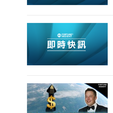
17:40
財經｜本港6月零售額連升14個月
16:33
財經｜滙控重啟最多10億美元回購 
15:11
財經｜SHEIN傳最快8月中招股 
13:49
本地｜HK Express推飛行套票 