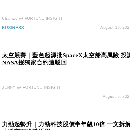
Charlize @ FORTUNE INSIGHT
BUSINESS
|
August 18, 202
太空競賽｜藍色起源批SpaceX太空船高風險 投
NASA授獨家合約遭駁回
JENNY @ FORTUNE INSIGHT
August 6, 202
力勁起勢升｜力勁科技股價半年飆10倍 一文拆