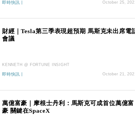
 珠寶鐘錶銷售升勢最強
即時快訊
|
October 25, 202
派息比率目標維持50%
估值料降至400億美元以下
兩程低至448元加2元可多飛一程
財經｜Tesla第三季表現超預期 馬斯克未出席電
會議
KENNETH @ FORTUNE INSIGHT
即時快訊
|
October 21, 202
萬億富豪｜摩根士丹利：馬斯克可成首位萬億富
豪 關鍵在SpaceX