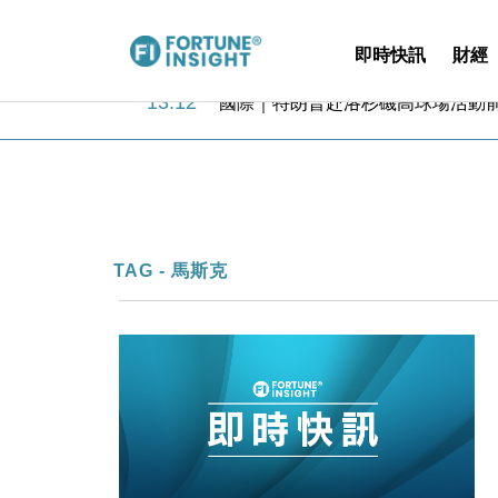
即時快訊
財經
14:50
地產｜大酒店中期轉賺2300萬元 
13:12
國際｜特朗普赴洛杉磯高球場活動前
12:30
財經｜香港7月PMI回落至51 企
11:40
財經｜黑石傳再籌逾360億美元 支援Ant
10:57
財經｜美商務部擬擴大金屬關稅範圍 
18:15
本地｜新世界K11 9月升級會員制
17:40
財經｜本港6月零售額連升14個月
16:33
財經｜滙控重啟最多10億美元回購 
TAG - 馬斯克
15:11
財經｜SHEIN傳最快8月中招股 
13:49
本地｜HK Express推飛行套票 
14:50
地產｜大酒店中期轉賺2300萬元 
13:12
國際｜特朗普赴洛杉磯高球場活動前
12:30
財經｜香港7月PMI回落至51 企
11:40
財經｜黑石傳再籌逾360億美元 支援Ant
10:57
財經｜美商務部擬擴大金屬關稅範圍 
18:15
本地｜新世界K11 9月升級會員制