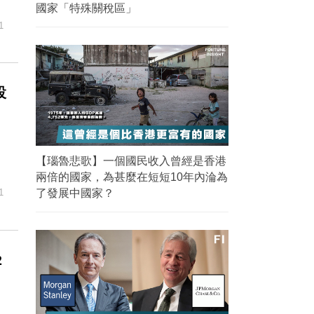
國家「特殊關稅區」
1
設
【瑙魯悲歌】一個國民收入曾經是香港
兩倍的國家，為甚麼在短短10年內淪為
1
了發展中國家？
2