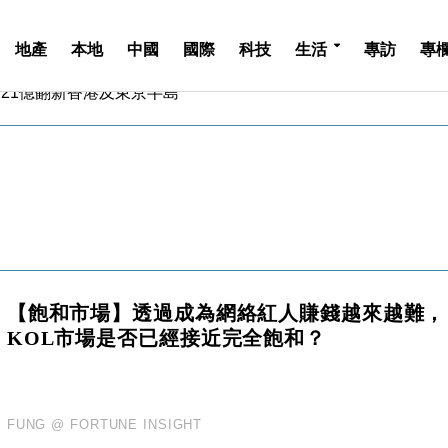
地產
本地
中國
國際
科技
生活
專訪
專
斥21億翻新香港及東京半島
 男子攜槍彈被捕
業擴張放慢兼縮減人手
hropic租用Google晶片
14類產品或加徵25%
度 增鉑金卡級別鎖定高消費客群
 珠寶鐘錶銷售升勢最強
派息比率目標維持50%
估值料降至400億美元以下
【飽和市場】透過成為網絡紅人賺錢越來越難，
兩程低至448元加2元可多飛一程
KOL市場是否已經接近完全飽和？
斥21億翻新香港及東京半島
 男子攜槍彈被捕
業擴張放慢兼縮減人手
hropic租用Google晶片
FUNG @ FORTUNE INSIGHT
14類產品或加徵25%