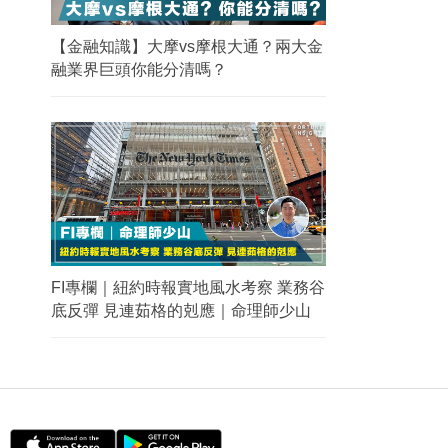
【金融知識】大摩vs摩根大通？兩大金
融業界巨頭你能分清嗎？
FI專欄｜紐約時報實地風水考察 業務谷
底反彈 見連茹格的剋應｜命理師少山