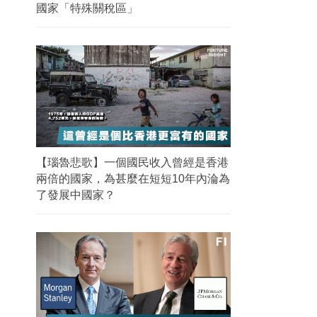
國家「特殊關稅區」
【瑙魯悲歌】一個國民收入曾經是香港
兩倍的國家，為甚麼在短短10年內淪為
了發展中國家？