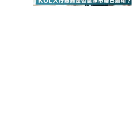
18:15
本地｜新世界K11 9月升級會員制
17:40
財經｜本港6月零售額連升14個月
16:33
財經｜滙控重啟最多10億美元回購 
15:11
財經｜SHEIN傳最快8月中招股 
13:49
本地｜HK Express推飛行套票 