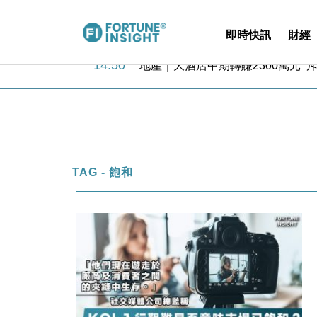
即時快訊
財經
14:50
地產｜大酒店中期轉賺2300萬元 
13:12
國際｜特朗普赴洛杉磯高球場活動前
12:30
財經｜香港7月PMI回落至51 企
11:40
財經｜黑石傳再籌逾360億美元 支援Ant
10:57
財經｜美商務部擬擴大金屬關稅範圍 
18:15
本地｜新世界K11 9月升級會員制
17:40
財經｜本港6月零售額連升14個月
TAG - 飽和
16:33
財經｜滙控重啟最多10億美元回購 
15:11
財經｜SHEIN傳最快8月中招股 
13:49
本地｜HK Express推飛行套票 
14:50
地產｜大酒店中期轉賺2300萬元 
13:12
國際｜特朗普赴洛杉磯高球場活動前
12:30
財經｜香港7月PMI回落至51 企
11:40
財經｜黑石傳再籌逾360億美元 支援Ant
10:57
財經｜美商務部擬擴大金屬關稅範圍 