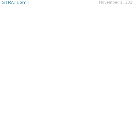
STRATEGY
|
November 1, 201
度 增鉑金卡級別鎖定高消費客群
 珠寶鐘錶銷售升勢最強
派息比率目標維持50%
估值料降至400億美元以下
兩程低至448元加2元可多飛一程