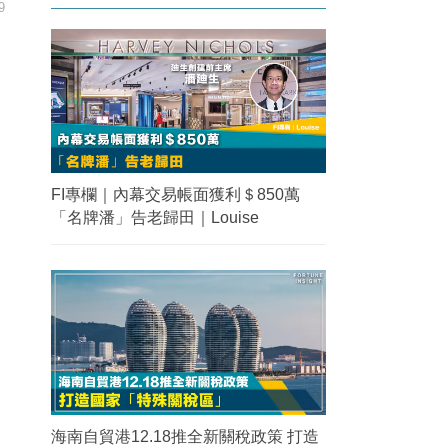
9
FI專欄｜內幕交易帳面獲利＄850萬
「名牌潘」告老歸田｜Louise
海南自貿港12.18推全新關稅政策 打造