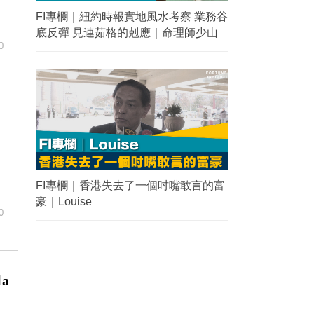
FI專欄｜紐約時報實地風水考察 業務谷
底反彈 見連茹格的剋應｜命理師少山
0
FI專欄｜香港失去了一個吋嘴敢言的富
豪｜Louise
0
a