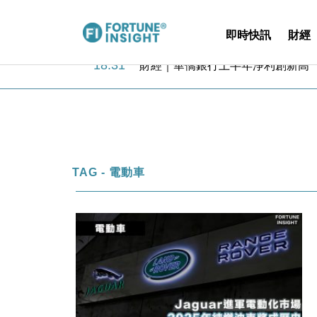
即時快訊
財經
18:31
財經｜華僑銀行上半年淨利創新高 
17:33
財經｜滙豐上調香港今年GDP預測至
16:47
本地｜假冒內地執法人員要求交「保證
16:05
財經｜日經失守6.5萬點後回穩 全
15:47
財經｜恒隆10月換帥 玩具「反」斗
15:11
財經｜韓股反覆波動收跌 連挫7周
13:44
財經｜內地7月美元計價出口增近24
TAG - 電動車
12:44
財經｜日本春季三度入市撐日圓 4月
11:12
國際｜特朗普料美伊戰事快結束 承
15:59
財經｜SA售股自救後再出手 斥4
18:31
財經｜華僑銀行上半年淨利創新高 
17:33
財經｜滙豐上調香港今年GDP預測至
16:47
本地｜假冒內地執法人員要求交「保證
16:05
財經｜日經失守6.5萬點後回穩 全
15:47
財經｜恒隆10月換帥 玩具「反」斗