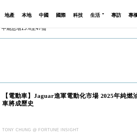
地產
本地
中國
國際
科技
生活
專訪
專
中期息增15%至47仙
4.5% 看好貿易及消費表現
金」 43歲女子損失近6900萬元
周仍升近2%
城亞洲CEO蔡德粦接任
創逾3年最長跌勢
%勝預期 貿易順差達1125億美元
單日斥6.28萬億日圓干預創新高
認部分彈藥庫存緊張
億美元押注未上市公司
【電動車】Jaguar進軍電動化市場 2025年純燃
中期息增15%至47仙
車將成歷史
4.5% 看好貿易及消費表現
金」 43歲女子損失近6900萬元
周仍升近2%
TONY CHUNG @ FORTUNE INSIGHT
城亞洲CEO蔡德粦接任