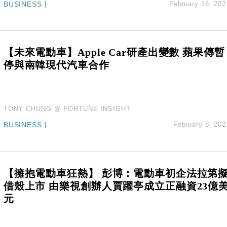
BUSINESS
|
February 16, 202
創逾3年最長跌勢
%勝預期 貿易順差達1125億美元
單日斥6.28萬億日圓干預創新高
認部分彈藥庫存緊張
【未來電動車】Apple Car研產出變數 蘋果傳暫
億美元押注未上市公司
停與南韓現代汽車合作
TONY CHUNG @ FORTUNE INSIGHT
BUSINESS
|
February 8, 202
【擁抱電動車狂熱】 彭博：電動車初企法拉第
借殼上市 由樂視創辦人賈躍亭成立正融資23億
元