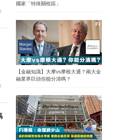
國家「特殊關稅區」
1
【金融知識】大摩vs摩根大通？兩大金
融業界巨頭你能分清嗎？
1
馬