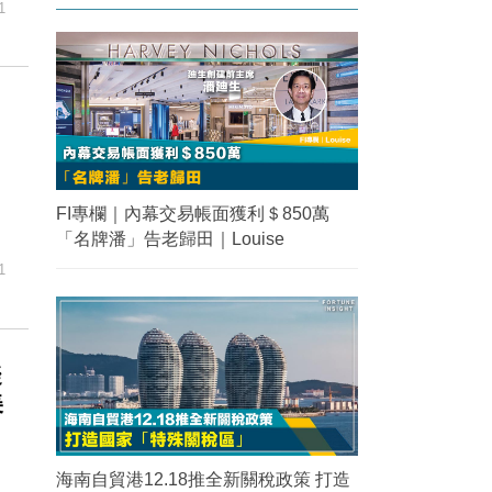
1
FI專欄｜內幕交易帳面獲利＄850萬
「名牌潘」告老歸田｜Louise
1
擬
美
海南自貿港12.18推全新關稅政策 打造