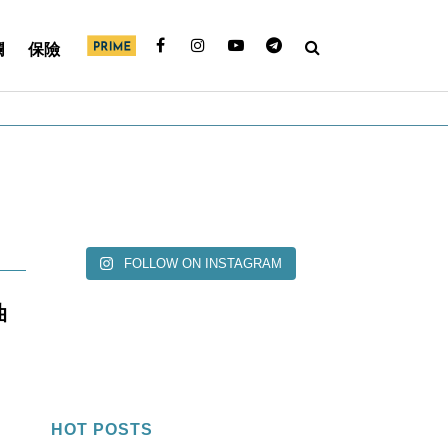
欄
保險
FOLLOW ON INSTAGRAM
油
HOT POSTS