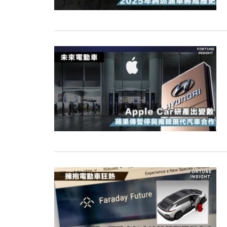
15:11
財經｜韓股反覆波動收跌 連挫7周
13:44
財經｜內地7月美元計價出口增近24
12:44
財經｜日本春季三度入市撐日圓 4月
11:12
國際｜特朗普料美伊戰事快結束 承
15:59
財經｜SA售股自救後再出手 斥4