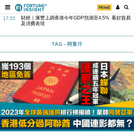
財經｜滙豐上調香港今年GDP預測至4.5% 看好貿易
17:33
及消費表現
本地｜假冒內地執法人員要求交「保證金」 43歲女子
16:47
損失近6900萬元
財經｜日經失守6.5萬點後回穩 全周仍升近2%
16:05
TAG - 阿富汗
財經｜恒隆10月換帥 玩具「反」斗城亞洲CEO蔡德
15:47
粦接任
財經｜韓股反覆波動收跌 連挫7周創逾3年最長跌勢
15:11
財經｜內地7月美元計價出口增近24%勝預期 貿易順
13:44
差達1125億美元
財經｜日本春季三度入市撐日圓 4月單日斥6.28萬億
12:44
日圓干預創新高
國際｜特朗普料美伊戰事快結束 承認部分彈藥庫存緊
11:12
張
財經｜SA售股自救後再出手 斥4億美元押注未上市公
15:59
司