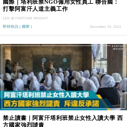
國際｜塔利班禁NGO僱用女性員工 聯合國：
財經｜SA售股自救後再出手 斥4億美元押注未上市公
15:59
打擊阿富汗人道主義工作
司
LEO @ FORTUNE INSIGHT
即時快訊
|
國際
|
December 25, 2022
禁止讀書｜阿富汗塔利班禁止女性入讀大學 西
方國家強烈譴責