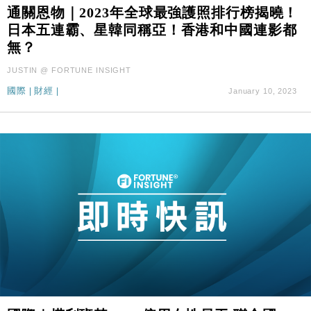
通關恩物｜2023年全球最強護照排行榜揭曉！
財經｜華僑銀行上半年淨利創新高 中期息增15%至
18:31
47仙
日本五連霸、星韓同稱亞！香港和中國連影都
無？
財經｜滙豐上調香港今年GDP預測至4.5% 看好貿易
17:33
及消費表現
JUSTIN @ FORTUNE INSIGHT
本地｜假冒內地執法人員要求交「保證金」 43歲女子
16:47
國際
|
財經
|
January 10, 2023
損失近6900萬元
財經｜日經失守6.5萬點後回穩 全周仍升近2%
16:05
財經｜恒隆10月換帥 玩具「反」斗城亞洲CEO蔡德
15:47
粦接任
財經｜韓股反覆波動收跌 連挫7周創逾3年最長跌勢
15:11
財經｜內地7月美元計價出口增近24%勝預期 貿易順
13:44
差達1125億美元
財經｜日本春季三度入市撐日圓 4月單日斥6.28萬億
12:44
日圓干預創新高
國際｜特朗普料美伊戰事快結束 承認部分彈藥庫存緊
11:12
張