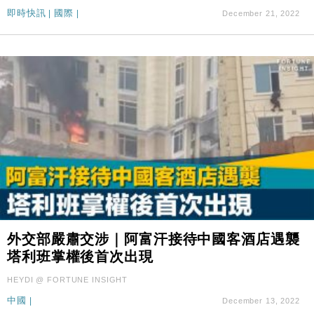
即時快訊
|
國際
|
December 21, 2022
外交部嚴肅交涉｜阿富汗接待中國客酒店遇襲
塔利班掌權後首次出現
HEYDI @ FORTUNE INSIGHT
中國
|
December 13, 2022