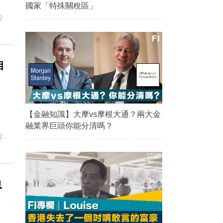
國家「特殊關稅區」
2
目
【金融知識】大摩vs摩根大通？兩大金
融業界巨頭你能分清嗎？
2
息