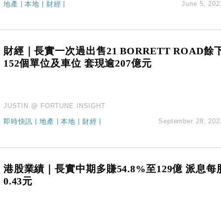
地產
|
本地
|
財經
|
June 5, 202
創逾3年最長跌勢
%勝預期 貿易順差達1125億美元
單日斥6.28萬億日圓干預創新高
認部分彈藥庫存緊張
財經｜長實一次過出售21 BORRETT ROAD餘
億美元押注未上市公司
152個單位及車位 套現逾207億元
JUSTIN @ FORTUNE INSIGHT
即時快訊
|
地產
|
本地
|
財經
|
September 28, 202
港股業績｜長實中期多賺54.8%至129億 派息每
0.43元