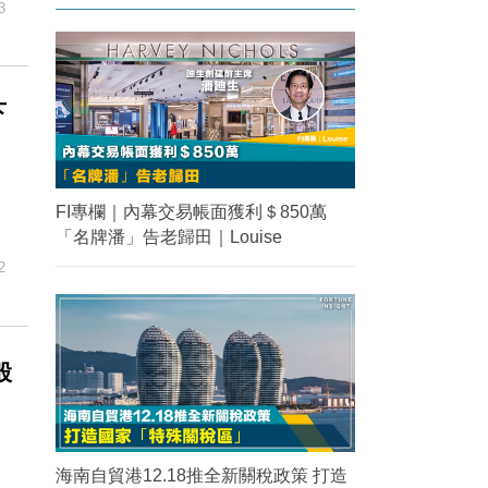
3
下
FI專欄｜內幕交易帳面獲利＄850萬
「名牌潘」告老歸田｜Louise
2
股
海南自貿港12.18推全新關稅政策 打造