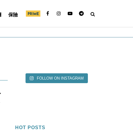
欄
保險
FOLLOW ON INSTAGRAM
心
租
HOT POSTS