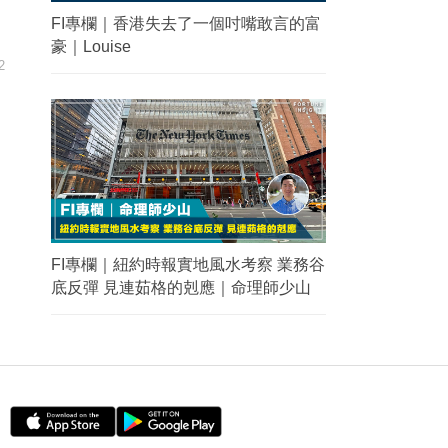
FI專欄｜香港失去了一個吋嘴敢言的富
豪｜Louise
2
FI專欄｜紐約時報實地風水考察 業務谷
底反彈 見連茹格的剋應｜命理師少山