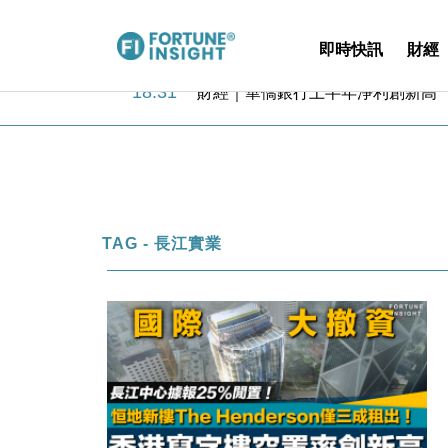
即時快訊
財經
18:31
財經｜華僑銀行上半年淨利創新高 
17:33
財經｜滙豐上調香港今年GDP預測至
16:47
本地｜假冒內地執法人員要求交「保證
16:05
財經｜日經失守6.5萬點後回穩 全
15:47
財經｜恒隆10月換帥 玩具「反」斗
15:11
財經｜韓股反覆波動收跌 連挫7周
13:44
財經｜內地7月美元計價出口增近24
TAG - 長江實業
12:44
財經｜日本春季三度入市撐日圓 4月
11:12
國際｜特朗普料美伊戰事快結束 承
15:59
財經｜SA售股自救後再出手 斥4
18:31
財經｜華僑銀行上半年淨利創新高 
17:33
財經｜滙豐上調香港今年GDP預測至
16:47
本地｜假冒內地執法人員要求交「保證
16:05
財經｜日經失守6.5萬點後回穩 全
15:47
財經｜恒隆10月換帥 玩具「反」斗