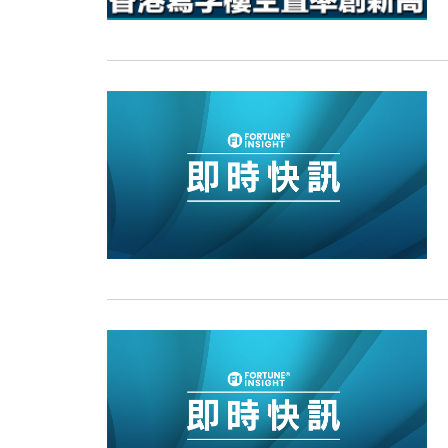
15:11
財經｜韓股反覆波動收跌 連挫7周
13:44
財經｜內地7月美元計價出口增近24
12:44
財經｜日本春季三度入市撐日圓 4月
11:12
國際｜特朗普料美伊戰事快結束 承
15:59
財經｜SA售股自救後再出手 斥4