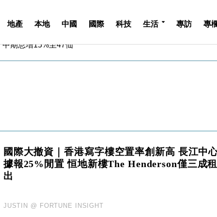
地產
本地
中國
國際
科技
生活
專訪
專
中期息增15%至47仙
4.5% 看好貿易及消費表現
金」 43歲女子損失近6900萬元
周仍升近2%
城亞洲CEO蔡德粦接任
創逾3年最長跌勢
%勝預期 貿易順差達1125億美元
單日斥6.28萬億日圓干預創新高
認部分彈藥庫存緊張
國際大撤資｜香港寫字樓空置率創新高 長江中
億美元押注未上市公司
據報25%閒置 恒地新樓The Henderson僅三成
中期息增15%至47仙
出
4.5% 看好貿易及消費表現
金」 43歲女子損失近6900萬元
周仍升近2%
JUSTIN @ FORTUNE INSIGHT
城亞洲CEO蔡德粦接任