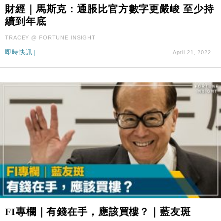
財經｜馬斯克：通脹比官方數字更嚴峻 至少持
元以下
續到年底
財經｜精星香港夥菜鳥拓全球智慧倉儲市場 加快海外
11:30
市場落地
TRACEY @ FORTUNE INSIGHT
地產｜大酒店中期轉賺2300萬元 斥21億翻新香港及
14:50
即時快訊
|
April 21, 2022
東京半島
國際｜特朗普赴洛杉磯高球場活動前 男子攜槍彈被捕
13:12
財經｜香港7月PMI回落至51 企業擴張放慢兼縮減人
12:30
手
財經｜黑石傳再籌逾360億美元 支援Anthropic租用
11:40
Google晶片
財經｜美商務部擬擴大金屬關稅範圍 14類產品或加徵
10:57
25%
本地｜新世界K11 9月升級會員制度 增鉑金卡級別鎖
18:15
定高消費客群
財經｜本港6月零售額連升14個月 珠寶鐘錶銷售升勢
17:40
最強
FI專欄｜有錢在手，應該買樓？｜藍友斑
財經｜滙控重啟最多10億美元回購 派息比率目標維持