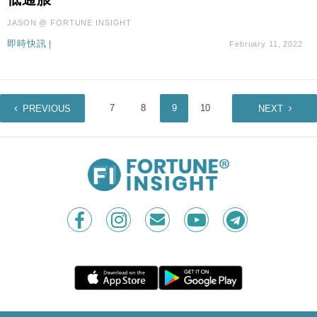
JASON @ FORTUNE INSIGHT
即時快訊
|
February 11, 2022
1
…
7
8
9
10
11
12
PREVIOUS
NEXT