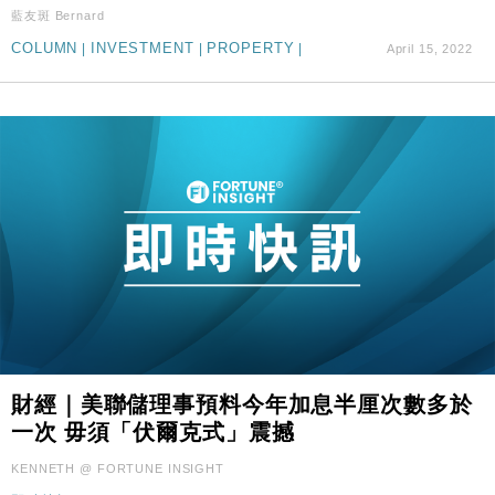
16:33
藍友斑 Bernard
50%
COLUMN
|
INVESTMENT
|
PROPERTY
|
April 15, 2022
財經｜SHEIN傳最快8月中招股 估值料降至400億美
15:11
元以下
財經｜美聯儲理事預料今年加息半厘次數多於
一次 毋須「伏爾克式」震撼
KENNETH @ FORTUNE INSIGHT