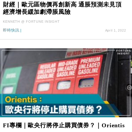
財經｜歐元區物價再創新高 通脹預測未見頂
經濟增長緩加劇滯脹風險
KENNETH @ FORTUNE INSIGHT
即時快訊
|
April 1, 2022
FI專欄｜歐央行將停止購買債券？｜Orientis