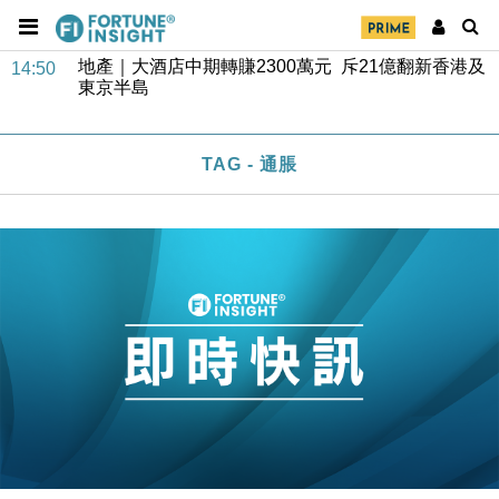
市場落地
地產｜大酒店中期轉賺2300萬元 斥21億翻新香港及
14:50
東京半島
國際｜特朗普赴洛杉磯高球場活動前 男子攜槍彈被捕
13:12
財經｜香港7月PMI回落至51 企業擴張放慢兼縮減人
TAG - 通脹
12:30
手
財經｜黑石傳再籌逾360億美元 支援Anthropic租用
11:40
Google晶片
財經｜美商務部擬擴大金屬關稅範圍 14類產品或加徵
10:57
25%
本地｜新世界K11 9月升級會員制度 增鉑金卡級別鎖
18:15
定高消費客群
財經｜本港6月零售額連升14個月 珠寶鐘錶銷售升勢
17:40
最強
財經｜滙控重啟最多10億美元回購 派息比率目標維持
16:33
50%
財經｜SHEIN傳最快8月中招股 估值料降至400億美
15:11