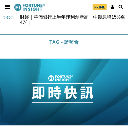
財經｜華僑銀行上半年淨利創新高 中期息增15%至
18:31
47仙
財經｜滙豐上調香港今年GDP預測至4.5% 看好貿易
17:33
及消費表現
本地｜假冒內地執法人員要求交「保證金」 43歲女子
16:47
損失近6900萬元
TAG - 證監會
財經｜日經失守6.5萬點後回穩 全周仍升近2%
16:05
財經｜恒隆10月換帥 玩具「反」斗城亞洲CEO蔡德
15:47
粦接任
財經｜韓股反覆波動收跌 連挫7周創逾3年最長跌勢
15:11
財經｜內地7月美元計價出口增近24%勝預期 貿易順
13:44
差達1125億美元
財經｜日本春季三度入市撐日圓 4月單日斥6.28萬億
12:44
日圓干預創新高
國際｜特朗普料美伊戰事快結束 承認部分彈藥庫存緊
11:12
張