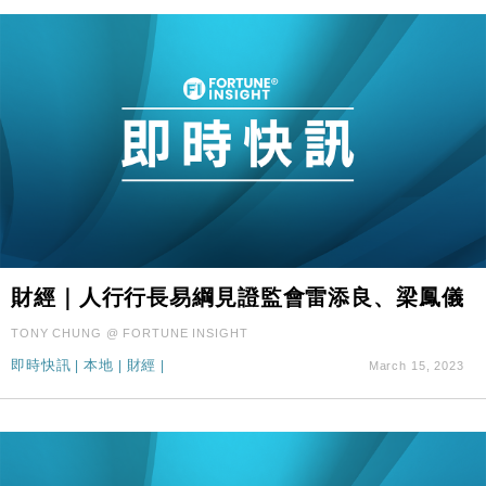
財經｜人行行長易綱見證監會雷添良、梁鳳儀
TONY CHUNG @ FORTUNE INSIGHT
即時快訊
|
本地
|
財經
|
March 15, 2023