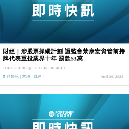
財經｜涉股票操縱計劃 證監會禁康宏資管前持
牌代表重投業界十年 罰款53萬
TONY CHUNG @ FORTUNE INSIGHT
即時快訊
|
本地
|
財經
|
April 26, 2023