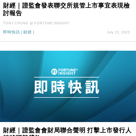
財經｜證監會發表聯交所規管上市事宜表現檢
財經｜SA售股自救後再出手 斥4億美元押注未上市公
15:59
討報告
司
財經｜華僑銀行上半年淨利創新高 中期息增15%至
18:31
TONY CHUNG @ FORTUNE INSIGHT
47仙
即時快訊
|
財經
|
July 21, 2023
財經｜滙豐上調香港今年GDP預測至4.5% 看好貿易
17:33
及消費表現
本地｜假冒內地執法人員要求交「保證金」 43歲女子
16:47
損失近6900萬元
財經｜日經失守6.5萬點後回穩 全周仍升近2%
16:05
財經｜恒隆10月換帥 玩具「反」斗城亞洲CEO蔡德
15:47
粦接任
財經｜韓股反覆波動收跌 連挫7周創逾3年最長跌勢
15:11
財經｜內地7月美元計價出口增近24%勝預期 貿易順
13:44
差達1125億美元
財經｜日本春季三度入市撐日圓 4月單日斥6.28萬億
12:44
財經｜證監會會財局聯合聲明 打擊上市發行人
日圓干預創新高