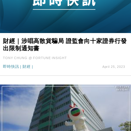
財經｜涉唱高散貨騙局 證監會向十家證券行發
出限制通知書
TONY CHUNG @ FORTUNE INSIGHT
即時快訊
|
財經
|
April 25, 2023