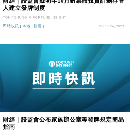
財經｜證監會擬明年10月對集體投資計劃存管
人建立發牌制度
TONY CHUNG @ FORTUNE INSIGHT
即時快訊
|
本地
|
財經
|
March 24, 2023
財經｜證監會公布家族辦公室等發牌規定簡易
指南