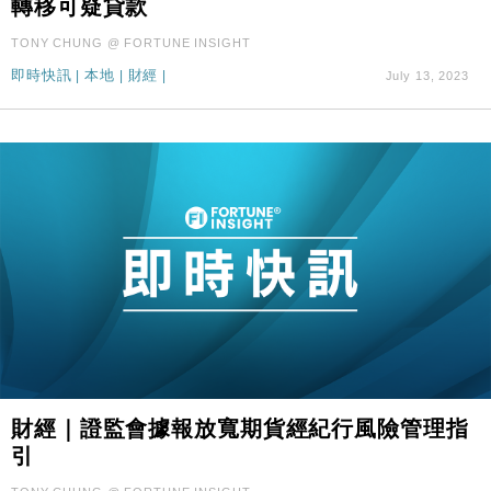
轉移可疑貸款
國際｜特朗普料美伊戰事快結束 承認部分彈藥庫存緊
11:12
TONY CHUNG @ FORTUNE INSIGHT
張
即時快訊
|
本地
|
財經
|
July 13, 2023
財經｜SA售股自救後再出手 斥4億美元押注未上市公
15:59
司
財經｜證監會據報放寬期貨經紀行風險管理指
引