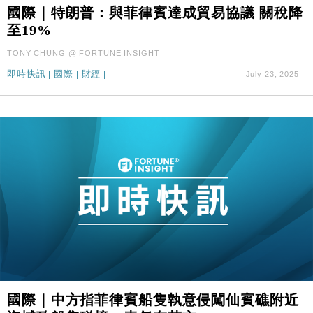
國際｜特朗普：與菲律賓達成貿易協議 關稅降
財經｜華僑銀行上半年淨利創新高 中期息增15%至
18:31
至19%
47仙
財經｜滙豐上調香港今年GDP預測至4.5% 看好貿易
17:33
TONY CHUNG @ FORTUNE INSIGHT
及消費表現
即時快訊
|
國際
|
財經
|
July 23, 2025
本地｜假冒內地執法人員要求交「保證金」 43歲女子
16:47
損失近6900萬元
財經｜日經失守6.5萬點後回穩 全周仍升近2%
16:05
財經｜恒隆10月換帥 玩具「反」斗城亞洲CEO蔡德
15:47
粦接任
財經｜韓股反覆波動收跌 連挫7周創逾3年最長跌勢
15:11
財經｜內地7月美元計價出口增近24%勝預期 貿易順
13:44
差達1125億美元
財經｜日本春季三度入市撐日圓 4月單日斥6.28萬億
12:44
日圓干預創新高
國際｜特朗普料美伊戰事快結束 承認部分彈藥庫存緊
11:12
國際｜中方指菲律賓船隻執意侵闖仙賓礁附近
張