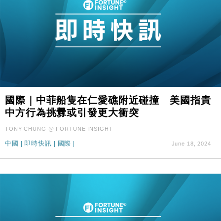
國際｜中菲船隻在仁愛礁附近碰撞 美國指責
中方行為挑釁或引發更大衝突
TONY CHUNG @ FORTUNE INSIGHT
中國
|
即時快訊
|
國際
|
June 18, 2024