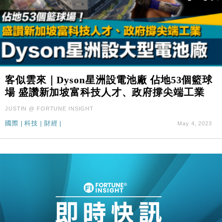
客似雲來｜Dyson星洲設電池廠 佔地53個籃球
場 盛讚新加坡富科技人才、政府撐尖端工業
JUSTIN @ FORTUNE INSIGHT
國際
|
科技
|
財經
|
May 4, 2023