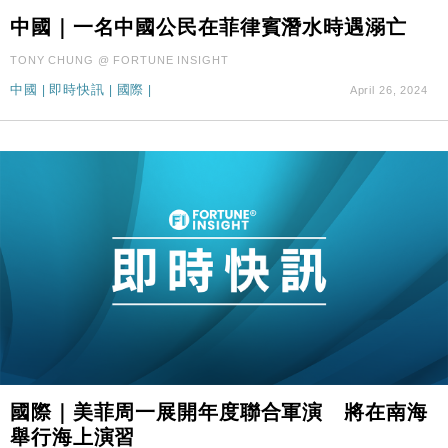
中國｜一名中國公民在菲律賓潛水時遇溺亡
TONY CHUNG @ FORTUNE INSIGHT
中國
|
即時快訊
|
國際
|
April 26, 2024
國際｜美菲周一展開年度聯合軍演 將在南海
舉行海上演習