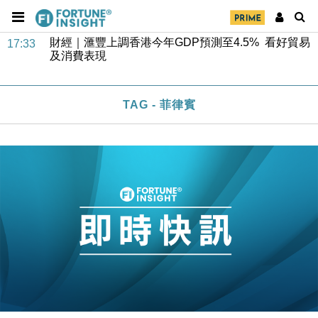
財經｜滙豐上調香港今年GDP預測至4.5% 看好貿易
17:33
及消費表現
本地｜假冒內地執法人員要求交「保證金」 43歲女子
16:47
損失近6900萬元
財經｜日經失守6.5萬點後回穩 全周仍升近2%
16:05
TAG - 菲律賓
財經｜恒隆10月換帥 玩具「反」斗城亞洲CEO蔡德
15:47
粦接任
財經｜韓股反覆波動收跌 連挫7周創逾3年最長跌勢
15:11
財經｜內地7月美元計價出口增近24%勝預期 貿易順
13:44
差達1125億美元
財經｜日本春季三度入市撐日圓 4月單日斥6.28萬億
12:44
日圓干預創新高
國際｜特朗普料美伊戰事快結束 承認部分彈藥庫存緊
11:12
張
財經｜SA售股自救後再出手 斥4億美元押注未上市公
15:59
司