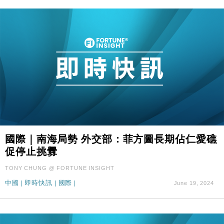
國際｜南海局勢 外交部：菲方圖長期佔仁愛礁
促停止挑釁
TONY CHUNG @ FORTUNE INSIGHT
中國
|
即時快訊
|
國際
|
June 19, 2024