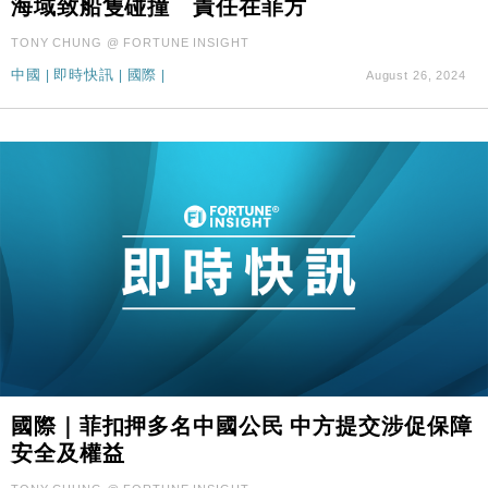
海域致船隻碰撞 責任在菲方
財經｜SA售股自救後再出手 斥4億美元押注未上市公
15:59
TONY CHUNG @ FORTUNE INSIGHT
司
中國
|
即時快訊
|
國際
|
August 26, 2024
國際｜菲扣押多名中國公民 中方提交涉促保障
安全及權益