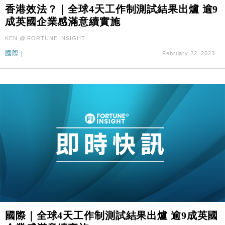
國際｜特朗普料美伊戰事快結束 承認部分彈藥庫存緊
11:12
香港效法？｜全球4天工作制測試結果出爐 逾9
張
成英國企業感滿意續實施
財經｜SA售股自救後再出手 斥4億美元押注未上市公
15:59
KEN @ FORTUNE INSIGHT
司
國際
|
February 22, 2023
財經｜華僑銀行上半年淨利創新高 中期息增15%至
18:31
47仙
財經｜滙豐上調香港今年GDP預測至4.5% 看好貿易
17:33
及消費表現
本地｜假冒內地執法人員要求交「保證金」 43歲女子
16:47
損失近6900萬元
財經｜日經失守6.5萬點後回穩 全周仍升近2%
16:05
財經｜恒隆10月換帥 玩具「反」斗城亞洲CEO蔡德
15:47
粦接任
財經｜韓股反覆波動收跌 連挫7周創逾3年最長跌勢
15:11
財經｜內地7月美元計價出口增近24%勝預期 貿易順
13:44
國際｜全球4天工作制測試結果出爐 逾9成英國
差達1125億美元