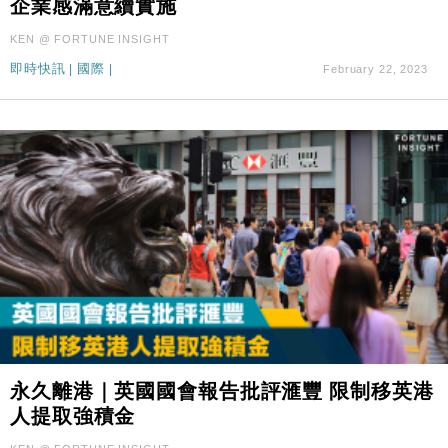
企業感滿意續實施
財經｜日本春季三度入市撐日圓 4月單日斥6.28萬億
12:44
日圓干預創新高
KEN @ FORTUNE INSIGHT
國際｜特朗普料美伊戰事快結束 承認部分彈藥庫存緊
11:12
即時快訊
|
國際
|
February 22, 2023
張
財經｜SA售股自救後再出手 斥4億美元押注未上市公
15:59
司
永久離港｜英國國會報告批評滙豐 限制移英港
人提取強積金