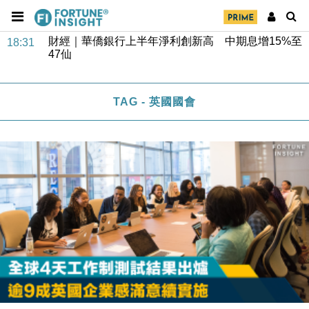
財經｜華僑銀行上半年淨利創新高 中期息增15%至
18:31
47仙
財經｜滙豐上調香港今年GDP預測至4.5% 看好貿易
17:33
及消費表現
TAG - 英國國會
本地｜假冒內地執法人員要求交「保證金」 43歲女子
16:47
損失近6900萬元
財經｜日經失守6.5萬點後回穩 全周仍升近2%
16:05
財經｜恒隆10月換帥 玩具「反」斗城亞洲CEO蔡德
15:47
粦接任
財經｜韓股反覆波動收跌 連挫7周創逾3年最長跌勢
15:11
財經｜內地7月美元計價出口增近24%勝預期 貿易順
13:44
差達1125億美元
財經｜日本春季三度入市撐日圓 4月單日斥6.28萬億
12:44
日圓干預創新高