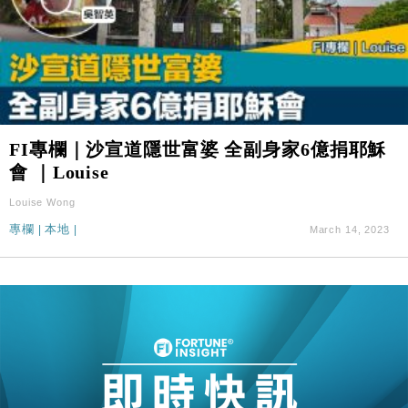
FI專欄｜沙宣道隱世富婆 全副身家6億捐耶穌
會 ｜Louise
Louise Wong
專欄
|
本地
|
March 14, 2023