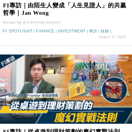
FI專訪｜由陌生人變成「人生見證人」的共贏
財經｜華僑銀行上半年淨利創新高 中期息增15%至
18:31
47仙
哲學｜Jan Wong
財經｜滙豐上調香港今年GDP預測至4.5% 看好貿易
17:33
Michael Ng @ FORTUNE INSIGHT
及消費表現
FI SPOTLIGHT
|
FINANCE
|
INVESTMENT
|
專訪
|
財經
|
本地｜假冒內地執法人員要求交「保證金」 43歲女子
16:47
August 27, 2025
損失近6900萬元
財經｜日經失守6.5萬點後回穩 全周仍升近2%
16:05
財經｜恒隆10月換帥 玩具「反」斗城亞洲CEO蔡德
15:47
粦接任
財經｜韓股反覆波動收跌 連挫7周創逾3年最長跌勢
15:11
財經｜內地7月美元計價出口增近24%勝預期 貿易順
13:44
差達1125億美元
財經｜日本春季三度入市撐日圓 4月單日斥6.28萬億
12:44
日圓干預創新高
國際｜特朗普料美伊戰事快結束 承認部分彈藥庫存緊
11:12
張
FI專訪｜從桌遊到理財策劃的魔幻實戰法則