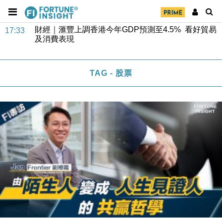
財經｜滙豐上調香港今年GDP預測至4.5% 看好貿易
17:33
及消費表現
本地｜假冒內地執法人員要求交「保證金」 43歲女子
16:47
損失近6900萬元
財經｜日經失守6.5萬點後回穩 全周仍升近2%
16:05
TAG - 股票
財經｜恒隆10月換帥 玩具「反」斗城亞洲CEO蔡德
15:47
粦接任
財經｜韓股反覆波動收跌 連挫7周創逾3年最長跌勢
15:11
財經｜內地7月美元計價出口增近24%勝預期 貿易順
13:44
差達1125億美元
財經｜日本春季三度入市撐日圓 4月單日斥6.28萬億
12:44
日圓干預創新高
國際｜特朗普料美伊戰事快結束 承認部分彈藥庫存緊
11:12
張
財經｜SA售股自救後再出手 斥4億美元押注未上市公
15:59
司