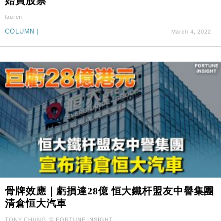
始買股票
lauren
COLUMN
|
March 4, 2022
骨牌效應｜虧損達28億 恒大鐵杆盟友中譽集團
清倉恒大汽車
TONY CHUNG @ FORTUNE INSIGHT