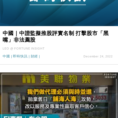
中國｜中證監擬推股評實名制 打擊股市「黑
嘴」非法薦股
LEO @ FORTUNE INSIGHT
中國
|
即時快訊
|
財經
|
December 24, 2022