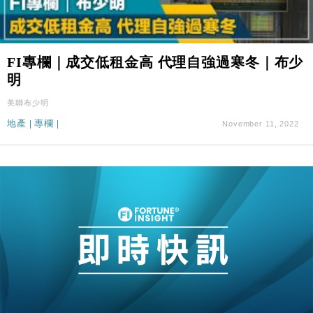
FI專欄｜成交低租金高 代理自強過寒冬｜布少
明
美聯布少明
地產
|
專欄
|
November 11, 2022