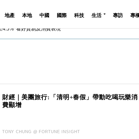
地產
本地
中國
國際
科技
生活
專訪
專
中期息增15%至47仙
4.5% 看好貿易及消費表現
金」 43歲女子損失近6900萬元
周仍升近2%
城亞洲CEO蔡德粦接任
創逾3年最長跌勢
%勝預期 貿易順差達1125億美元
單日斥6.28萬億日圓干預創新高
認部分彈藥庫存緊張
億美元押注未上市公司
中期息增15%至47仙
財經｜美團旅行:「清明+春假」帶動吃喝玩樂消
4.5% 看好貿易及消費表現
費顯增
金」 43歲女子損失近6900萬元
周仍升近2%
城亞洲CEO蔡德粦接任
TONY CHUNG @ FORTUNE INSIGHT
創逾3年最長跌勢