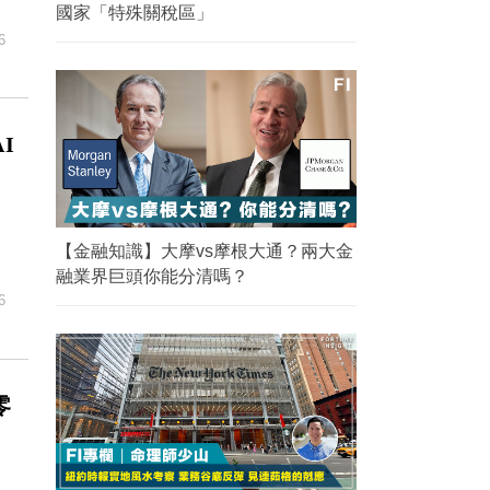
國家「特殊關稅區」
6
I
【金融知識】大摩vs摩根大通？兩大金
融業界巨頭你能分清嗎？
6
零