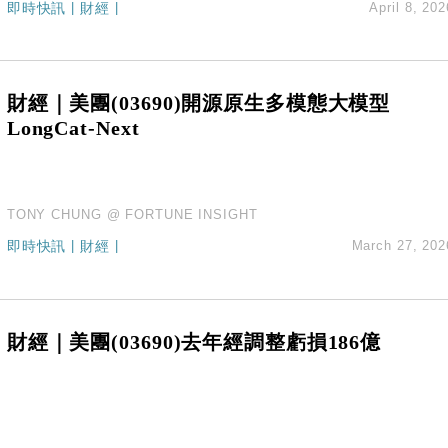
%勝預期 貿易順差達1125億美元
即時快訊
|
財經
|
April 8, 202
單日斥6.28萬億日圓干預創新高
認部分彈藥庫存緊張
億美元押注未上市公司
財經｜美團(03690)開源原生多模態大模型
LongCat-Next
TONY CHUNG @ FORTUNE INSIGHT
即時快訊
|
財經
|
March 27, 202
財經｜美團(03690)去年經調整虧損186億