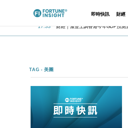
即時快訊
財經
18:31
財經｜華僑銀行上半年淨利創新高 
17:33
財經｜滙豐上調香港今年GDP預測至
16:47
本地｜假冒內地執法人員要求交「保證
16:05
財經｜日經失守6.5萬點後回穩 全
15:47
財經｜恒隆10月換帥 玩具「反」斗
15:11
財經｜韓股反覆波動收跌 連挫7周
13:44
財經｜內地7月美元計價出口增近24
12:44
財經｜日本春季三度入市撐日圓 4月
TAG - 美團
11:12
國際｜特朗普料美伊戰事快結束 承
15:59
財經｜SA售股自救後再出手 斥4
18:31
財經｜華僑銀行上半年淨利創新高 
17:33
財經｜滙豐上調香港今年GDP預測至
16:47
本地｜假冒內地執法人員要求交「保證
16:05
財經｜日經失守6.5萬點後回穩 全
15:47
財經｜恒隆10月換帥 玩具「反」斗
15:11
財經｜韓股反覆波動收跌 連挫7周