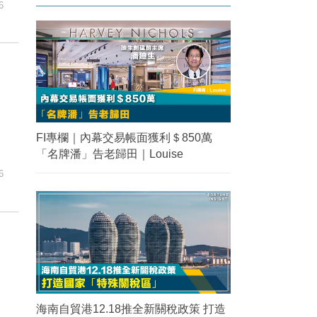
6
FI專欄｜內幕交易帳面獲利＄850萬
「名牌潘」告老歸田｜Louise
6
海南自貿港12.18推全新關稅政策 打造