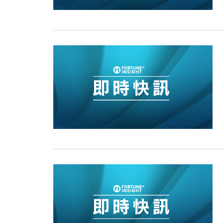
13:44
財經｜內地7月美元計價出口增近24
12:44
財經｜日本春季三度入市撐日圓 4月
11:12
國際｜特朗普料美伊戰事快結束 承
15:59
財經｜SA售股自救後再出手 斥4