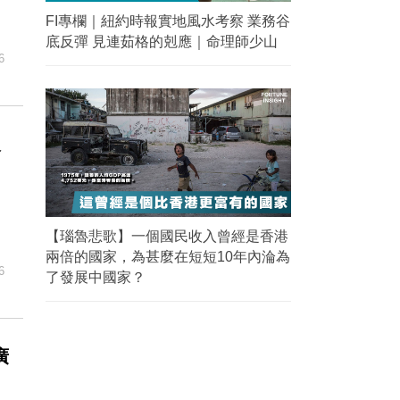
FI專欄｜紐約時報實地風水考察 業務谷
底反彈 見連茹格的剋應｜命理師少山
6
人
【瑙魯悲歌】一個國民收入曾經是香港
兩倍的國家，為甚麼在短短10年內淪為
6
了發展中國家？
廣