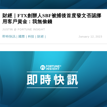
財經｜FTX創辦人SBF被捕後首度發文否認挪
用客戶資金：我無偷錢
JUSTIN @ FORTUNE INSIGHT
即時快訊
|
國際
|
科技
|
財經
|
January 12, 2023