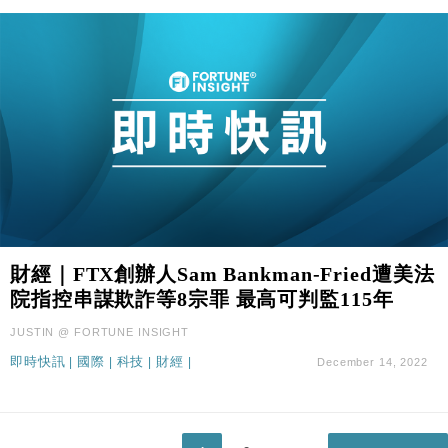
財經｜FTX創辦人Sam Bankman-Fried遭美法
院指控串謀欺詐等8宗罪 最高可判監115年
JUSTIN @ FORTUNE INSIGHT
即時快訊
|
國際
|
科技
|
財經
|
December 14, 2022