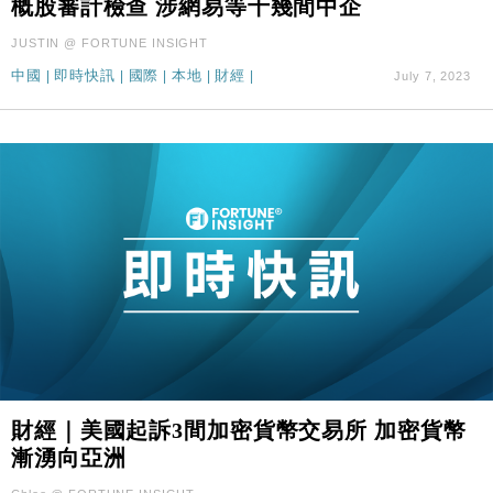
概股審計檢查 涉網易等十幾間中企
國際｜特朗普料美伊戰事快結束 承認部分彈藥庫存緊
11:12
JUSTIN @ FORTUNE INSIGHT
張
中國
|
即時快訊
|
國際
|
本地
|
財經
|
July 7, 2023
財經｜SA售股自救後再出手 斥4億美元押注未上市公
15:59
司
財經｜美國起訴3間加密貨幣交易所 加密貨幣
漸湧向亞洲