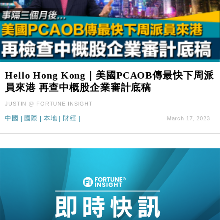
Hello Hong Kong｜美國PCAOB傳最快下周派
員來港 再查中概股企業審計底稿
JUSTIN @ FORTUNE INSIGHT
中國
|
國際
|
本地
|
財經
|
March 17, 2023