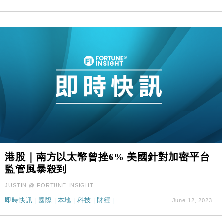
港股｜南方以太幣曾挫6% 美國針對加密平台
監管風暴殺到
JUSTIN @ FORTUNE INSIGHT
即時快訊
|
國際
|
本地
|
科技
|
財經
|
June 12, 2023