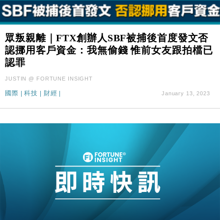
眾叛親離｜FTX創辦人SBF被捕後首度發文否
認挪用客戶資金：我無偷錢 惟前女友跟拍檔已
認罪
JUSTIN @ FORTUNE INSIGHT
國際
|
科技
|
財經
|
January 13, 2023