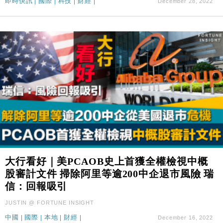
即時快訊
|
國際
|
科技
|
財經
|
December 28, 2022
大行看好｜美PCAOB史上首獲全權檢視中概
股審計文件 掃除阿里等逾200中企退市風險 瑞
信：回報吸引
JUSTIN @ FORTUNE INSIGHT
中國
|
國際
|
本地
|
財經
|
December 16, 2022