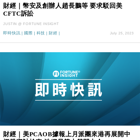
財經｜幣安及創辦人趙長鵬等 要求駁回美
財經｜SA售股自救後再出手 斥4億美元押注未上市公
15:59
司
CFTC訴訟
財經｜華僑銀行上半年淨利創新高 中期息增15%至
18:31
JUSTIN @ FORTUNE INSIGHT
47仙
即時快訊
|
國際
|
科技
|
財經
|
July 25, 2023
財經｜滙豐上調香港今年GDP預測至4.5% 看好貿易
17:33
及消費表現
本地｜假冒內地執法人員要求交「保證金」 43歲女子
16:47
損失近6900萬元
財經｜日經失守6.5萬點後回穩 全周仍升近2%
16:05
財經｜恒隆10月換帥 玩具「反」斗城亞洲CEO蔡德
15:47
粦接任
財經｜韓股反覆波動收跌 連挫7周創逾3年最長跌勢
15:11
財經｜內地7月美元計價出口增近24%勝預期 貿易順
13:44
差達1125億美元
財經｜日本春季三度入市撐日圓 4月單日斥6.28萬億
12:44
財經｜美PCAOB據報上月派團來港再展開中
日圓干預創新高