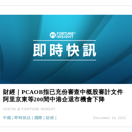
財經｜PCAOB指已充份審查中概股審計文件
阿里京東等200間中港企退市機會下降
JUSTIN @ FORTUNE INSIGHT
中國
|
即時快訊
|
國際
|
財經
|
December 16, 2022