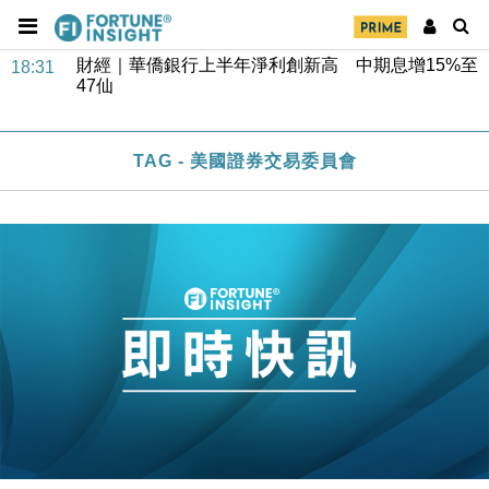
財經｜華僑銀行上半年淨利創新高 中期息增15%至
18:31
47仙
財經｜滙豐上調香港今年GDP預測至4.5% 看好貿易
17:33
及消費表現
本地｜假冒內地執法人員要求交「保證金」 43歲女子
16:47
損失近6900萬元
TAG - 美國證券交易委員會
財經｜日經失守6.5萬點後回穩 全周仍升近2%
16:05
財經｜恒隆10月換帥 玩具「反」斗城亞洲CEO蔡德
15:47
粦接任
財經｜韓股反覆波動收跌 連挫7周創逾3年最長跌勢
15:11
財經｜內地7月美元計價出口增近24%勝預期 貿易順
13:44
差達1125億美元
財經｜日本春季三度入市撐日圓 4月單日斥6.28萬億
12:44
日圓干預創新高
國際｜特朗普料美伊戰事快結束 承認部分彈藥庫存緊
11:12
張