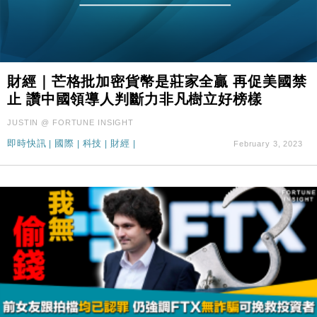
財經｜芒格批加密貨幣是莊家全贏 再促美國禁
止 讚中國領導人判斷力非凡樹立好榜樣
JUSTIN @ FORTUNE INSIGHT
即時快訊
|
國際
|
科技
|
財經
|
February 3, 2023