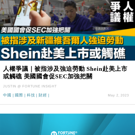
人權爭議｜被指涉及強迫勞動 Shein赴美上市
或觸礁 美國國會促SEC加強把關
JUSTIN @ FORTUNE INSIGHT
中國
|
國際
|
科技
|
財經
|
May 2, 2023