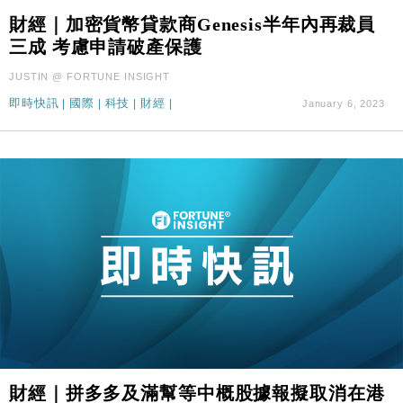
財經｜加密貨幣貸款商Genesis半年內再裁員
三成 考慮申請破產保護
JUSTIN @ FORTUNE INSIGHT
即時快訊
|
國際
|
科技
|
財經
|
January 6, 2023
財經｜拼多多及滿幫等中概股據報擬取消在港