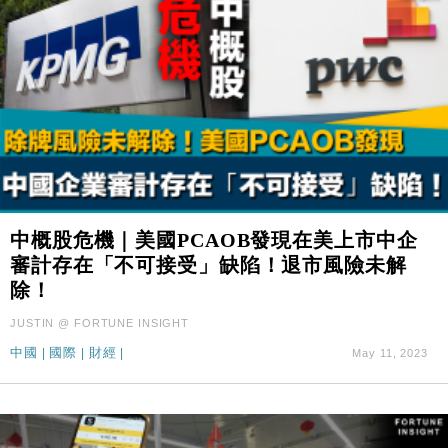
中概股危機｜美國PCAOB發現在美上市中企
審計存在「不可接受」缺陷！退市風險未解
除！
JUSTIN @ FORTUNE INSIGHT
中國
|
國際
|
財經
|
May 11, 2023