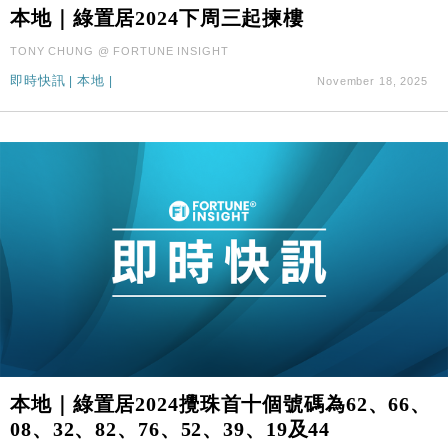
本地｜綠置居2024下周三起揀樓
財經｜SA售股自救後再出手 斥4億美元押注未上市公
15:59
司
TONY CHUNG @ FORTUNE INSIGHT
財經｜精星香港夥菜鳥拓全球智慧倉儲市場 加快海外
11:30
即時快訊
|
本地
|
November 18, 2025
市場落地
地產｜大酒店中期轉賺2300萬元 斥21億翻新香港及
14:50
東京半島
國際｜特朗普赴洛杉磯高球場活動前 男子攜槍彈被捕
13:12
財經｜香港7月PMI回落至51 企業擴張放慢兼縮減人
12:30
手
財經｜黑石傳再籌逾360億美元 支援Anthropic租用
11:40
Google晶片
財經｜美商務部擬擴大金屬關稅範圍 14類產品或加徵
10:57
25%
本地｜新世界K11 9月升級會員制度 增鉑金卡級別鎖
18:15
定高消費客群
本地｜綠置居2024攪珠首十個號碼為62、66、
財經｜本港6月零售額連升14個月 珠寶鐘錶銷售升勢
17:40
08、32、82、76、52、39、19及44
最強