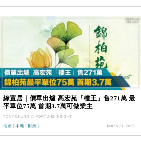
綠置居｜價單出爐 高宏苑「樓王」售271萬 最
平單位75萬 首期3.7萬可做業主
TONY CHUNG @ FORTUNE INSIGHT
地產
|
本地
|
財經
|
March 21, 2023