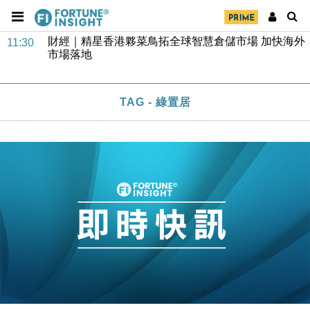
財經｜精星香港夥菜鳥拓全球智慧倉儲市場 加快海外
11:30
市場落地
地產｜大酒店中期轉賺2300萬元 斥21億翻新香港及
14:50
東京半島
國際｜特朗普赴洛杉磯高球場活動前 男子攜槍彈被捕
13:12
TAG - 綠置居
財經｜香港7月PMI回落至51 企業擴張放慢兼縮減人
12:30
手
財經｜黑石傳再籌逾360億美元 支援Anthropic租用
11:40
Google晶片
財經｜美商務部擬擴大金屬關稅範圍 14類產品或加徵
10:57
25%
本地｜新世界K11 9月升級會員制度 增鉑金卡級別鎖
18:15
定高消費客群
財經｜本港6月零售額連升14個月 珠寶鐘錶銷售升勢
17:40
最強
財經｜滙控重啟最多10億美元回購 派息比率目標維持
16:33
50%