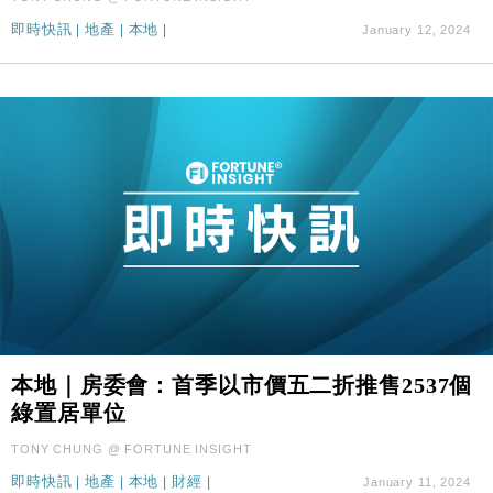
即時快訊
|
地產
|
本地
|
January 12, 2024
本地｜房委會：首季以市價五二折推售2537個
綠置居單位
TONY CHUNG @ FORTUNE INSIGHT
即時快訊
|
地產
|
本地
|
財經
|
January 11, 2024