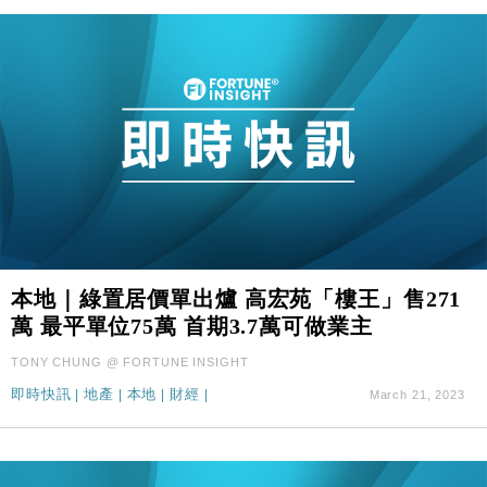
本地｜綠置居價單出爐 高宏苑「樓王」售271
萬 最平單位75萬 首期3.7萬可做業主
TONY CHUNG @ FORTUNE INSIGHT
即時快訊
|
地產
|
本地
|
財經
|
March 21, 2023