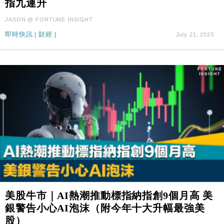
指九連升
財經｜本港6月零售額連升14個月 珠寶鐘錶銷售升勢
17:40
JASON @ FORTUNE INSIGHT
最強
即時快訊
|
財經
|
July 21, 2023
財經｜滙控重啟最多10億美元回購 派息比率目標維持
16:33
50%
美股牛市｜AI熱潮推動標指納指創9個月高 美
銀警告小心AI泡沫（附今年十大升幅最強美
股）