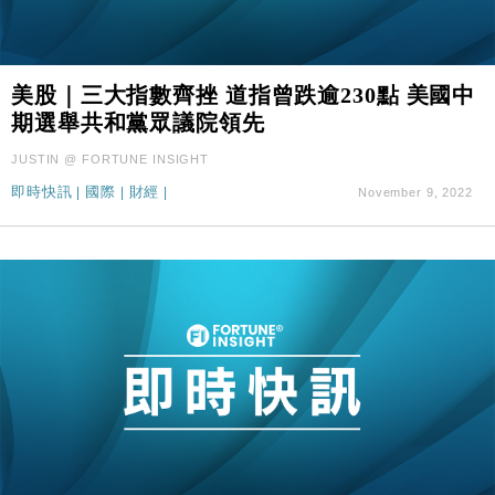
美股｜三大指數齊挫 道指曾跌逾230點 美國中
期選舉共和黨眾議院領先
JUSTIN @ FORTUNE INSIGHT
即時快訊
|
國際
|
財經
|
November 9, 2022