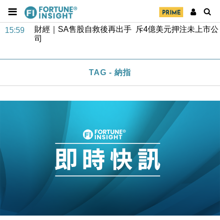
財經｜SA售股自救後再出手 斥4億美元押注未上市公
15:59
司
財經｜精星香港夥菜鳥拓全球智慧倉儲市場 加快海外
11:30
市場落地
地產｜大酒店中期轉賺2300萬元 斥21億翻新香港及
14:50
東京半島
TAG - 納指
國際｜特朗普赴洛杉磯高球場活動前 男子攜槍彈被捕
13:12
財經｜香港7月PMI回落至51 企業擴張放慢兼縮減人
12:30
手
財經｜黑石傳再籌逾360億美元 支援Anthropic租用
11:40
Google晶片
財經｜美商務部擬擴大金屬關稅範圍 14類產品或加徵
10:57
25%
本地｜新世界K11 9月升級會員制度 增鉑金卡級別鎖
18:15
定高消費客群
財經｜本港6月零售額連升14個月 珠寶鐘錶銷售升勢
17:40
最強