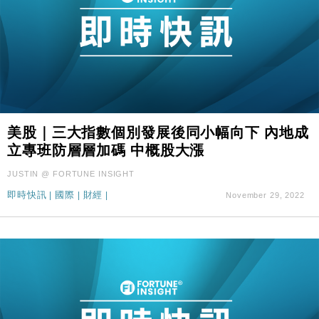
美股｜三大指數個別發展後同小幅向下 內地成
立專班防層層加碼 中概股大漲
JUSTIN @ FORTUNE INSIGHT
即時快訊
|
國際
|
財經
|
November 29, 2022