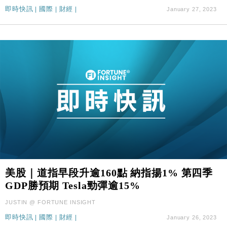
即時快訊
|
國際
|
財經
|
January 27, 2023
美股｜道指早段升逾160點 納指揚1% 第四季
GDP勝預期 Tesla勁彈逾15%
JUSTIN @ FORTUNE INSIGHT
即時快訊
|
國際
|
財經
|
January 26, 2023