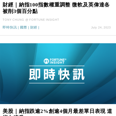
財經｜納指100指數權重調整 微軟及英偉達各
財經｜滙控重啟最多10億美元回購 派息比率目標維持
16:33
被削3個百分點
50%
財經｜SA售股自救後再出手 斥4億美元押注未上市公
15:59
TONY CHUNG @ FORTUNE INSIGHT
司
即時快訊
|
國際
|
財經
|
July 24, 2023
財經｜精星香港夥菜鳥拓全球智慧倉儲市場 加快海外
11:30
市場落地
地產｜大酒店中期轉賺2300萬元 斥21億翻新香港及
14:50
東京半島
國際｜特朗普赴洛杉磯高球場活動前 男子攜槍彈被捕
13:12
財經｜香港7月PMI回落至51 企業擴張放慢兼縮減人
12:30
手
財經｜黑石傳再籌逾360億美元 支援Anthropic租用
11:40
Google晶片
財經｜美商務部擬擴大金屬關稅範圍 14類產品或加徵
10:57
25%
本地｜新世界K11 9月升級會員制度 增鉑金卡級別鎖
美股｜納指跌逾2%創逾4個月最差單日表現 道
18:15
定高消費客群