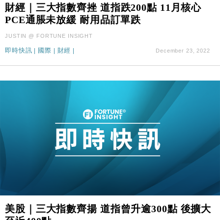
財經｜三大指數齊挫 道指跌200點 11月核心
PCE通脹未放緩 耐用品訂單跌
JUSTIN @ FORTUNE INSIGHT
即時快訊
|
國際
|
財經
|
December 23, 2022
美股｜三大指數齊揚 道指曾升逾300點 後擴大