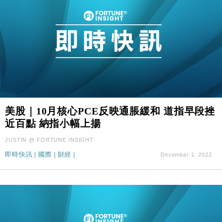
美股｜10月核心PCE反映通脹緩和 道指早段挫
近百點 納指小幅上揚
JUSTIN @ FORTUNE INSIGHT
即時快訊
|
國際
|
財經
|
December 1, 2022