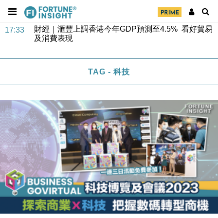
財經｜滙豐上調香港今年GDP預測至4.5% 看好貿易
17:33
及消費表現
本地｜假冒內地執法人員要求交「保證金」 43歲女子
16:47
損失近6900萬元
財經｜日經失守6.5萬點後回穩 全周仍升近2%
16:05
TAG - 科技
財經｜恒隆10月換帥 玩具「反」斗城亞洲CEO蔡德
15:47
粦接任
財經｜韓股反覆波動收跌 連挫7周創逾3年最長跌勢
15:11
財經｜內地7月美元計價出口增近24%勝預期 貿易順
13:44
差達1125億美元
財經｜日本春季三度入市撐日圓 4月單日斥6.28萬億
12:44
日圓干預創新高
國際｜特朗普料美伊戰事快結束 承認部分彈藥庫存緊
11:12
張
財經｜SA售股自救後再出手 斥4億美元押注未上市公
15:59
司