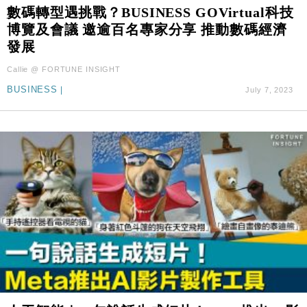
數碼轉型遇挑戰？BUSINESS GOVirtual科技
財經｜華僑銀行上半年淨利創新高 中期息增15%至
18:31
博覽及會議 邀逾百名專家分享 推動數碼經濟
47仙
發展
財經｜滙豐上調香港今年GDP預測至4.5% 看好貿易
17:33
及消費表現
Callie @ FORTUNE INSIGHT
本地｜假冒內地執法人員要求交「保證金」 43歲女子
16:47
BUSINESS
|
July 7, 2023
損失近6900萬元
財經｜日經失守6.5萬點後回穩 全周仍升近2%
16:05
財經｜恒隆10月換帥 玩具「反」斗城亞洲CEO蔡德
15:47
粦接任
財經｜韓股反覆波動收跌 連挫7周創逾3年最長跌勢
15:11
財經｜內地7月美元計價出口增近24%勝預期 貿易順
13:44
差達1125億美元
財經｜日本春季三度入市撐日圓 4月單日斥6.28萬億
12:44
日圓干預創新高
國際｜特朗普料美伊戰事快結束 承認部分彈藥庫存緊
11:12
張