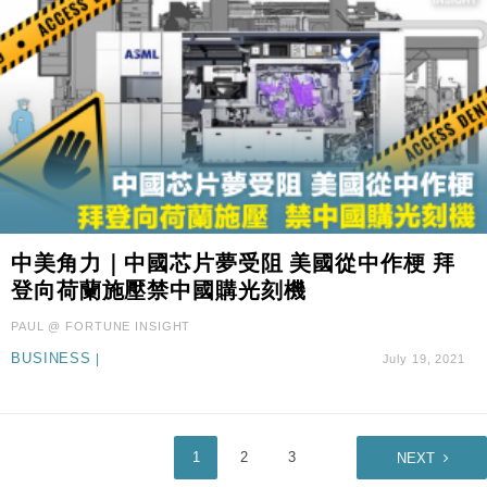
中美角力｜中國芯片夢受阻 美國從中作梗 拜
登向荷蘭施壓禁中國購光刻機
PAUL @ FORTUNE INSIGHT
BUSINESS
|
July 19, 2021
1
2
3
NEXT