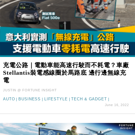
充電公路｜電動車能高速行駛而不耗電？車廠
Stellantis裝電感線圈於馬路底 邊行邊無線充
電
JUSTIN @ FORTUNE INSIGHT
AUTO
|
BUSINESS
|
LIFESTYLE
|
TECH & GADGET
|
June 16, 2022