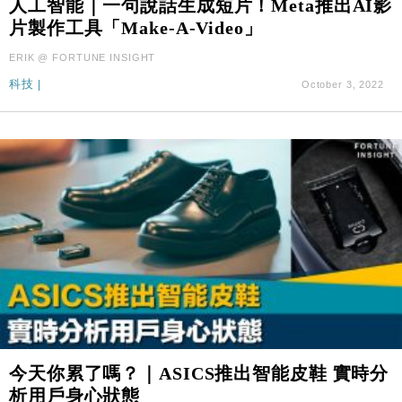
人工智能｜一句說話生成短片！Meta推出AI影
財經｜SA售股自救後再出手 斥4億美元押注未上市公
15:59
片製作工具「Make-A-Video」
司
ERIK @ FORTUNE INSIGHT
科技
|
October 3, 2022
今天你累了嗎？｜ASICS推出智能皮鞋 實時分
析用戶身心狀態