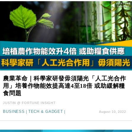
農業革命｜科學家研發毋須陽光「人工光合作
用」培養作物能效提高達4至18倍 或助緩解糧
食問題
JUSTIN @ FORTUNE INSIGHT
BUSINESS
|
TECH & GADGET
|
August 10, 2022