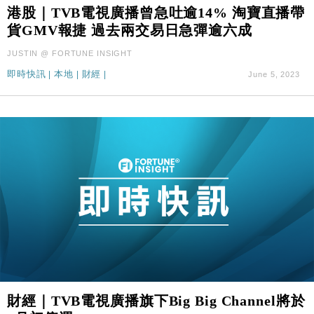
50%
港股｜TVB電視廣播曾急吐逾14% 淘寶直播帶
貨GMV報捷 過去兩交易日急彈逾六成
財經｜SA售股自救後再出手 斥4億美元押注未上市公
15:59
司
JUSTIN @ FORTUNE INSIGHT
財經｜精星香港夥菜鳥拓全球智慧倉儲市場 加快海外
11:30
即時快訊
|
本地
|
財經
|
June 5, 2023
市場落地
地產｜大酒店中期轉賺2300萬元 斥21億翻新香港及
14:50
東京半島
國際｜特朗普赴洛杉磯高球場活動前 男子攜槍彈被捕
13:12
財經｜香港7月PMI回落至51 企業擴張放慢兼縮減人
12:30
手
財經｜黑石傳再籌逾360億美元 支援Anthropic租用
11:40
Google晶片
財經｜美商務部擬擴大金屬關稅範圍 14類產品或加徵
10:57
25%
本地｜新世界K11 9月升級會員制度 增鉑金卡級別鎖
18:15
定高消費客群
財經｜TVB電視廣播旗下Big Big Channel將於
財經｜本港6月零售額連升14個月 珠寶鐘錶銷售升勢
17:40