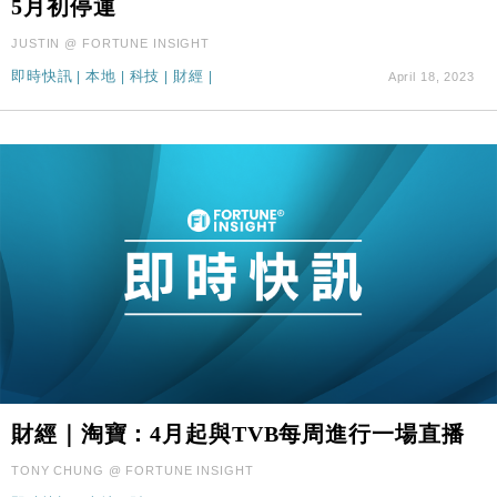
5月初停運
最強
JUSTIN @ FORTUNE INSIGHT
財經｜滙控重啟最多10億美元回購 派息比率目標維持
16:33
50%
即時快訊
|
本地
|
科技
|
財經
|
April 18, 2023
財經｜淘寶：4月起與TVB每周進行一場直播
TONY CHUNG @ FORTUNE INSIGHT