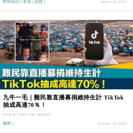
即時快訊
|
本地
|
財經
|
March 29, 2023
九牛一毛｜難民靠直播募捐維持生計 TikTok
抽成高達70％！
ERIK @ FORTUNE INSIGHT
國際
|
October 13, 2022