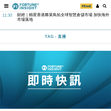
司
財經｜精星香港夥菜鳥拓全球智慧倉儲市場 加快海外
11:30
市場落地
地產｜大酒店中期轉賺2300萬元 斥21億翻新香港及
14:50
東京半島
國際｜特朗普赴洛杉磯高球場活動前 男子攜槍彈被捕
13:12
TAG - 直播
財經｜香港7月PMI回落至51 企業擴張放慢兼縮減人
12:30
手
財經｜黑石傳再籌逾360億美元 支援Anthropic租用
11:40
Google晶片
財經｜美商務部擬擴大金屬關稅範圍 14類產品或加徵
10:57
25%
本地｜新世界K11 9月升級會員制度 增鉑金卡級別鎖
18:15
定高消費客群
財經｜本港6月零售額連升14個月 珠寶鐘錶銷售升勢
17:40
最強
財經｜滙控重啟最多10億美元回購 派息比率目標維持
16:33