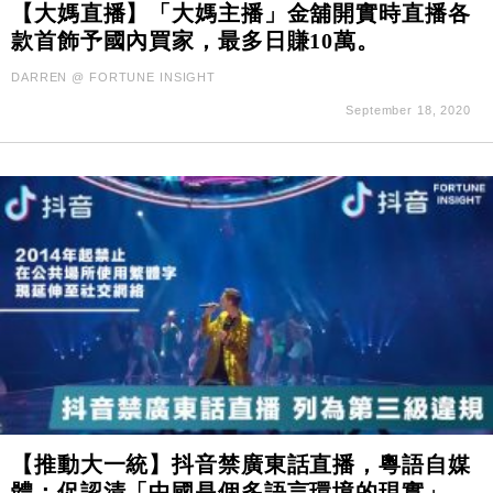
【大媽直播】「大媽主播」金舖開實時直播各
款首飾予國內買家，最多日賺10萬。
DARREN @ FORTUNE INSIGHT
September 18, 2020
【推動大一統】抖音禁廣東話直播，粵語自媒
體：促認清「中國是個多語言環境的現實」。