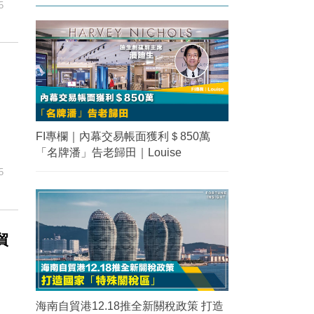
5
FI專欄｜內幕交易帳面獲利＄850萬
「名牌潘」告老歸田｜Louise
5
貿
海南自貿港12.18推全新關稅政策 打造