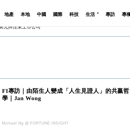
地產
本地
中國
國際
科技
生活
專訪
專
億美元押注未上市公司
儲市場 加快海外市場落地
斥21億翻新香港及東京半島
 男子攜槍彈被捕
業擴張放慢兼縮減人手
hropic租用Google晶片
14類產品或加徵25%
度 增鉑金卡級別鎖定高消費客群
 珠寶鐘錶銷售升勢最強
FI專訪｜由陌生人變成「人生見證人」的共贏哲
派息比率目標維持50%
學｜Jan Wong
億美元押注未上市公司
儲市場 加快海外市場落地
斥21億翻新香港及東京半島
 男子攜槍彈被捕
Michael Ng @ FORTUNE INSIGHT
業擴張放慢兼縮減人手