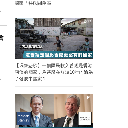
國家「特殊關稅區」
3
會
【瑙魯悲歌】一個國民收入曾經是香港
兩倍的國家，為甚麼在短短10年內淪為
了發展中國家？
3