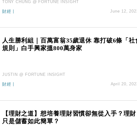
TONY CHUNG @ FORTUNE INSIGHT
財經
|
June 12, 202
人生勝利組｜百萬富翁35歲退休 靠打破6條「社
規則」白手興家搵800萬身家
JUSTIN @ FORTUNE INSIGHT
財經
|
April 20, 202
【理財之道】想培養理財習慣卻無從入手？理財
只是儲蓄如此簡單？