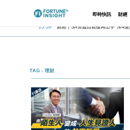
即時快訊
財經
15:59
財經｜SA售股自救後再出手 斥4
11:30
財經｜精星香港夥菜鳥拓全球智慧倉
14:50
地產｜大酒店中期轉賺2300萬元 
13:12
國際｜特朗普赴洛杉磯高球場活動前
12:30
財經｜香港7月PMI回落至51 企
11:40
財經｜黑石傳再籌逾360億美元 支援Ant
10:57
財經｜美商務部擬擴大金屬關稅範圍 
TAG - 理財
18:15
本地｜新世界K11 9月升級會員制
17:40
財經｜本港6月零售額連升14個月
16:33
財經｜滙控重啟最多10億美元回購 
15:59
財經｜SA售股自救後再出手 斥4
11:30
財經｜精星香港夥菜鳥拓全球智慧倉
14:50
地產｜大酒店中期轉賺2300萬元 
13:12
國際｜特朗普赴洛杉磯高球場活動前
12:30
財經｜香港7月PMI回落至51 企