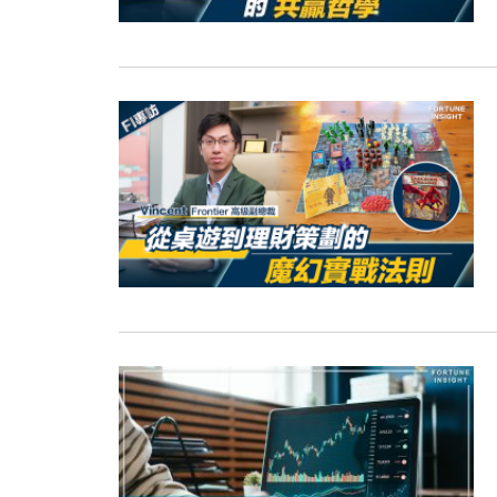
11:40
財經｜黑石傳再籌逾360億美元 支援Ant
10:57
財經｜美商務部擬擴大金屬關稅範圍 
18:15
本地｜新世界K11 9月升級會員制
17:40
財經｜本港6月零售額連升14個月
16:33
財經｜滙控重啟最多10億美元回購 