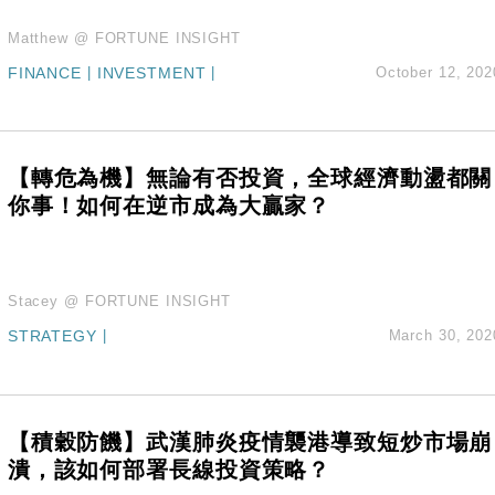
Matthew @ FORTUNE INSIGHT
FINANCE
|
INVESTMENT
|
October 12, 202
【轉危為機】無論有否投資，全球經濟動盪都關
你事！如何在逆市成為大贏家？
Stacey @ FORTUNE INSIGHT
STRATEGY
|
March 30, 202
【積穀防饑】武漢肺炎疫情襲港導致短炒市場崩
潰，該如何部署長線投資策略？