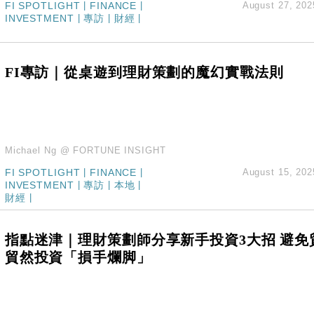
FI SPOTLIGHT
|
FINANCE
|
August 27, 202
hropic租用Google晶片
INVESTMENT
|
專訪
|
財經
|
14類產品或加徵25%
度 增鉑金卡級別鎖定高消費客群
 珠寶鐘錶銷售升勢最強
FI專訪｜從桌遊到理財策劃的魔幻實戰法則
派息比率目標維持50%
Michael Ng @ FORTUNE INSIGHT
FI SPOTLIGHT
|
FINANCE
|
August 15, 202
INVESTMENT
|
專訪
|
本地
|
財經
|
指點迷津｜理財策劃師分享新手投資3大招 避免
貿然投資「損手爛脚」