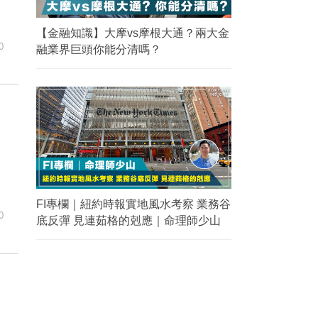
【金融知識】大摩vs摩根大通？兩大金
0
融業界巨頭你能分清嗎？
FI專欄｜紐約時報實地風水考察 業務谷
0
底反彈 見連茹格的剋應｜命理師少山