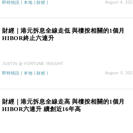
hropic租用Google晶片
即時快訊
|
本地
|
財經
|
August 4, 202
14類產品或加徵25%
度 增鉑金卡級別鎖定高消費客群
 珠寶鐘錶銷售升勢最強
財經｜港元拆息全線走低 與樓按相關的1個月
派息比率目標維持50%
HIBOR終止六連升
JUSTIN @ FORTUNE INSIGHT
即時快訊
|
本地
|
財經
|
August 3, 202
財經｜港元拆息全線走高 與樓按相關的1個月
HIBOR六連升 續創近16年高