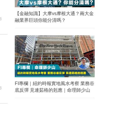
【金融知識】大摩vs摩根大通？兩大金
3
融業界巨頭你能分清嗎？
FI專欄｜紐約時報實地風水考察 業務谷
3
底反彈 見連茹格的剋應｜命理師少山