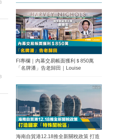
3
FI專欄｜內幕交易帳面獲利＄850萬
「名牌潘」告老歸田｜Louise
3
海南自貿港12.18推全新關稅政策 打造