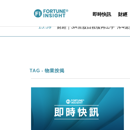
即時快訊
財經
15:59
財經｜SA售股自救後再出手 斥4
11:30
財經｜精星香港夥菜鳥拓全球智慧倉
14:50
地產｜大酒店中期轉賺2300萬元 
13:12
國際｜特朗普赴洛杉磯高球場活動前
12:30
財經｜香港7月PMI回落至51 企
11:40
財經｜黑石傳再籌逾360億美元 支援Ant
10:57
財經｜美商務部擬擴大金屬關稅範圍 
TAG - 物業按揭
18:15
本地｜新世界K11 9月升級會員制
17:40
財經｜本港6月零售額連升14個月
16:33
財經｜滙控重啟最多10億美元回購 
15:59
財經｜SA售股自救後再出手 斥4
11:30
財經｜精星香港夥菜鳥拓全球智慧倉
14:50
地產｜大酒店中期轉賺2300萬元 
13:12
國際｜特朗普赴洛杉磯高球場活動前
12:30
財經｜香港7月PMI回落至51 企