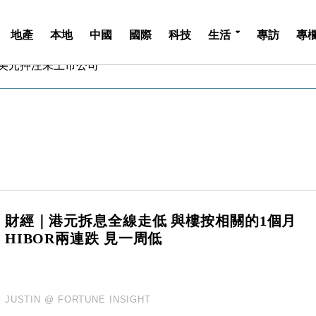
地產
本地
中國
國際
科技
生活
專訪
專
億美元押注未上市公司
儲市場 加快海外市場落地
斥21億翻新香港及東京半島
 男子攜槍彈被捕
業擴張放慢兼縮減人手
hropic租用Google晶片
14類產品或加徵25%
度 增鉑金卡級別鎖定高消費客群
 珠寶鐘錶銷售升勢最強
派息比率目標維持50%
財經｜港元拆息全線走低 與樓按相關的1個月
億美元押注未上市公司
HIBOR兩連跌 見一周低
儲市場 加快海外市場落地
斥21億翻新香港及東京半島
 男子攜槍彈被捕
JUSTIN @ FORTUNE INSIGHT
業擴張放慢兼縮減人手