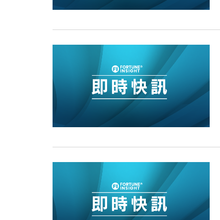
11:40
財經｜黑石傳再籌逾360億美元 支援Ant
10:57
財經｜美商務部擬擴大金屬關稅範圍 
18:15
本地｜新世界K11 9月升級會員制
17:40
財經｜本港6月零售額連升14個月
16:33
財經｜滙控重啟最多10億美元回購 