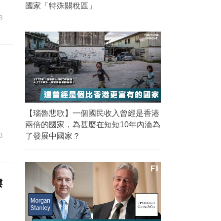
國家「特殊關稅區」
3
【瑙魯悲歌】一個國民收入曾經是香港
兩倍的國家，為甚麼在短短10年內淪為
3
了發展中國家？
樓