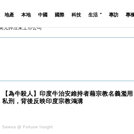
地產
本地
中國
國際
科技
生活
專訪
專
億美元押注未上市公司
儲市場 加快海外市場落地
斥21億翻新香港及東京半島
 男子攜槍彈被捕
業擴張放慢兼縮減人手
hropic租用Google晶片
14類產品或加徵25%
度 增鉑金卡級別鎖定高消費客群
 珠寶鐘錶銷售升勢最強
【為牛殺人】印度牛治安維持者藉宗教名義濫用
派息比率目標維持50%
私刑，背後反映印度宗教鴻溝
億美元押注未上市公司
儲市場 加快海外市場落地
斥21億翻新香港及東京半島
 男子攜槍彈被捕
Serena @ Fortune Insight
業擴張放慢兼縮減人手