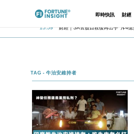
即時快訊
財經
15:59
財經｜SA售股自救後再出手 斥4
11:30
財經｜精星香港夥菜鳥拓全球智慧倉
14:50
地產｜大酒店中期轉賺2300萬元 
13:12
國際｜特朗普赴洛杉磯高球場活動前
12:30
財經｜香港7月PMI回落至51 企
11:40
財經｜黑石傳再籌逾360億美元 支援Ant
10:57
財經｜美商務部擬擴大金屬關稅範圍 
TAG - 牛治安維持者
18:15
本地｜新世界K11 9月升級會員制
17:40
財經｜本港6月零售額連升14個月
16:33
財經｜滙控重啟最多10億美元回購 
15:59
財經｜SA售股自救後再出手 斥4
11:30
財經｜精星香港夥菜鳥拓全球智慧倉
14:50
地產｜大酒店中期轉賺2300萬元 
13:12
國際｜特朗普赴洛杉磯高球場活動前
12:30
財經｜香港7月PMI回落至51 企