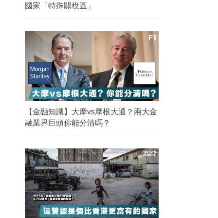
國家「特殊關稅區」
【金融知識】大摩vs摩根大通？兩大金
融業界巨頭你能分清嗎？