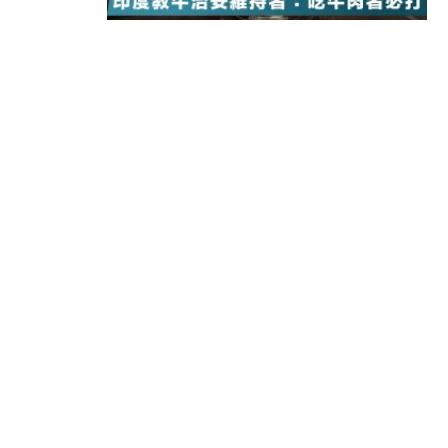
11:40
財經｜黑石傳再籌逾360億美元 支援Ant
10:57
財經｜美商務部擬擴大金屬關稅範圍 
18:15
本地｜新世界K11 9月升級會員制
17:40
財經｜本港6月零售額連升14個月
16:33
財經｜滙控重啟最多10億美元回購 