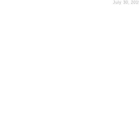
July 30, 201
hropic租用Google晶片
14類產品或加徵25%
度 增鉑金卡級別鎖定高消費客群
 珠寶鐘錶銷售升勢最強
派息比率目標維持50%