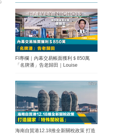
9
FI專欄｜內幕交易帳面獲利＄850萬
「名牌潘」告老歸田｜Louise
海南自貿港12.18推全新關稅政策 打造