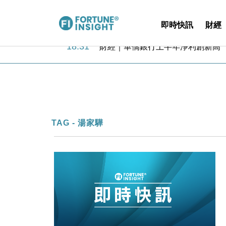
即時快訊
財經
18:31
財經｜華僑銀行上半年淨利創新高 
17:33
財經｜滙豐上調香港今年GDP預測至
16:47
本地｜假冒內地執法人員要求交「保證
16:05
財經｜日經失守6.5萬點後回穩 全
15:47
財經｜恒隆10月換帥 玩具「反」斗
15:11
財經｜韓股反覆波動收跌 連挫7周
13:44
財經｜內地7月美元計價出口增近24
TAG - 湯家驊
12:44
財經｜日本春季三度入市撐日圓 4月
11:12
國際｜特朗普料美伊戰事快結束 承
15:59
財經｜SA售股自救後再出手 斥4
18:31
財經｜華僑銀行上半年淨利創新高 
17:33
財經｜滙豐上調香港今年GDP預測至
16:47
本地｜假冒內地執法人員要求交「保證
16:05
財經｜日經失守6.5萬點後回穩 全
15:47
財經｜恒隆10月換帥 玩具「反」斗