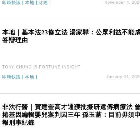
即時快訊
|
本地
|
財經
|
November 4, 202
創逾3年最長跌勢
%勝預期 貿易順差達1125億美元
單日斥6.28萬億日圓干預創新高
認部分彈藥庫存緊張
本地｜基本法23條立法 湯家驊：公眾利益不能
億美元押注未上市公司
答辯理由
TONY CHUNG @ FORTUNE INSIGHT
即時快訊
|
本地
|
January 31, 202
非法行醫｜賀建奎高才通獲批擬研遺傳病療法 
捲基因編輯嬰兒案判囚三年 孫玉菡：目前毋須
報刑事紀錄