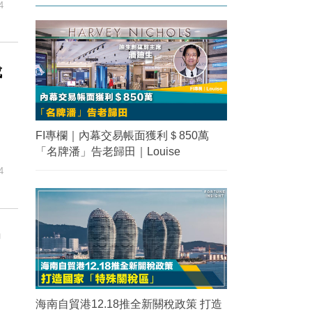
4
成
FI專欄｜內幕交易帳面獲利＄850萬
「名牌潘」告老歸田｜Louise
4
曾
申
海南自貿港12.18推全新關稅政策 打造