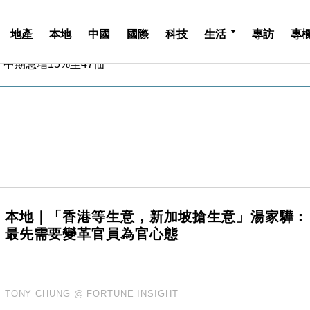
地產
本地
中國
國際
科技
生活
專訪
專
中期息增15%至47仙
4.5% 看好貿易及消費表現
金」 43歲女子損失近6900萬元
周仍升近2%
城亞洲CEO蔡德粦接任
創逾3年最長跌勢
%勝預期 貿易順差達1125億美元
單日斥6.28萬億日圓干預創新高
認部分彈藥庫存緊張
本地｜「香港等生意，新加坡搶生意」湯家驊：
億美元押注未上市公司
最先需要變革官員為官心態
中期息增15%至47仙
4.5% 看好貿易及消費表現
金」 43歲女子損失近6900萬元
周仍升近2%
TONY CHUNG @ FORTUNE INSIGHT
城亞洲CEO蔡德粦接任