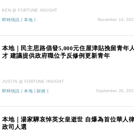
KEN @ FORTUNE INSIGHT
即時快訊
|
本地
|
November 14, 202
本地｜民主思路倡發5,000元住屋津貼挽留青年
才 建議提供政府職位予反修例更新青年
JUSTIN @ FORTUNE INSIGHT
即時快訊
|
本地
|
財經
|
September 26, 202
本地｜湯家驊哀悼英女皇逝世 自爆為首位華人
政司人選