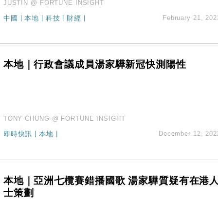
JUSTIN @ FORTUNE INSIGHT
中國
|
本地
|
科技
|
財經
|
February 21, 202
本地｜行政會議成員湯家驊新冠快測陽性
TONY CHUNG @ FORTUNE INSIGHT
即時快訊
|
本地
|
December 12, 202
本地｜亞洲七欖賽錯播國歌 湯家驊質疑有在港
士策劃