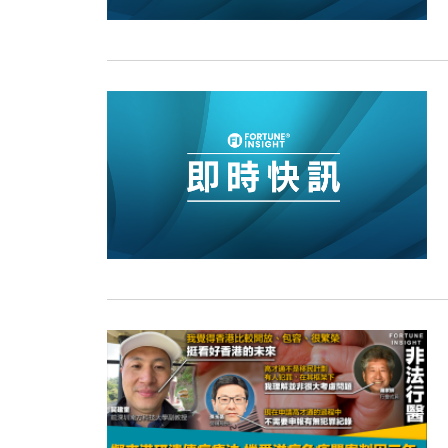
15:11
財經｜韓股反覆波動收跌 連挫7周
13:44
財經｜內地7月美元計價出口增近24
12:44
財經｜日本春季三度入市撐日圓 4月
11:12
國際｜特朗普料美伊戰事快結束 承
15:59
財經｜SA售股自救後再出手 斥4