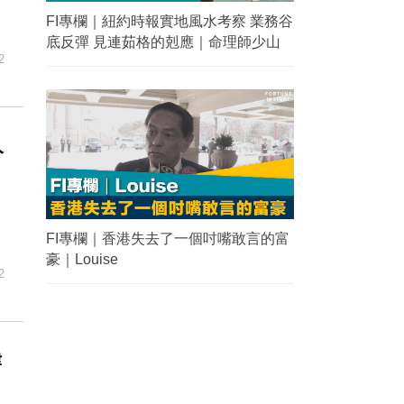
FI專欄｜紐約時報實地風水考察 業務谷
底反彈 見連茹格的剋應｜命理師少山
2
人
FI專欄｜香港失去了一個吋嘴敢言的富
豪｜Louise
2
律