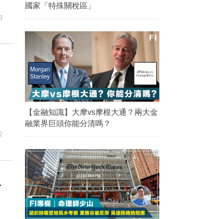
國家「特殊關稅區」
3
【金融知識】大摩vs摩根大通？兩大金
融業界巨頭你能分清嗎？
2
人