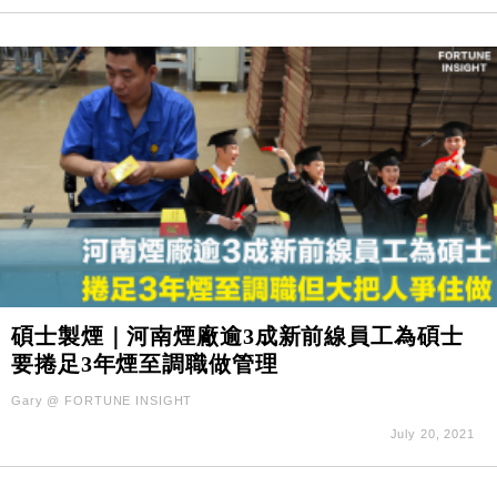
碩士製煙｜河南煙廠逾3成新前線員工為碩士
要捲足3年煙至調職做管理
Gary @ FORTUNE INSIGHT
July 20, 2021