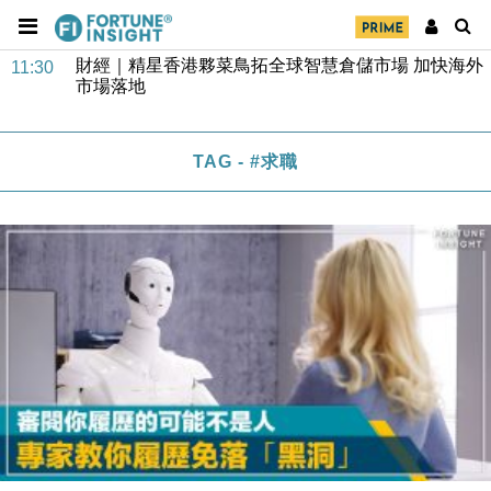
財經｜SA售股自救後再出手 斥4億美元押注未上市公
15:59
司
財經｜精星香港夥菜鳥拓全球智慧倉儲市場 加快海外
11:30
市場落地
地產｜大酒店中期轉賺2300萬元 斥21億翻新香港及
14:50
東京半島
TAG - #求職
國際｜特朗普赴洛杉磯高球場活動前 男子攜槍彈被捕
13:12
財經｜香港7月PMI回落至51 企業擴張放慢兼縮減人
12:30
手
財經｜黑石傳再籌逾360億美元 支援Anthropic租用
11:40
Google晶片
財經｜美商務部擬擴大金屬關稅範圍 14類產品或加徵
10:57
25%
本地｜新世界K11 9月升級會員制度 增鉑金卡級別鎖
18:15
定高消費客群
財經｜本港6月零售額連升14個月 珠寶鐘錶銷售升勢
17:40
最強