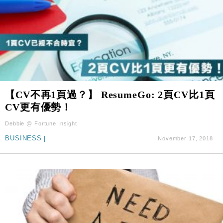
【CV不再1頁過？】 ResumeGo: 2頁CV比1頁
CV更有優勢！
Debbie @ Fortune Insight
BUSINESS
|
November 17, 2018