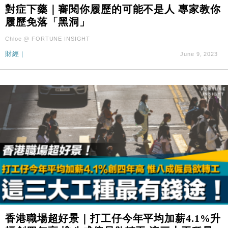
財經｜滙控重啟最多10億美元回購 派息比率目標維持
16:33
對症下藥｜審閱你履歷的可能不是人 專家教你
50%
履歷免落「黑洞」
財經｜SA售股自救後再出手 斥4億美元押注未上市公
15:59
Chloe @ FORTUNE INSIGHT
司
財經
|
June 9, 2023
財經｜精星香港夥菜鳥拓全球智慧倉儲市場 加快海外
11:30
市場落地
地產｜大酒店中期轉賺2300萬元 斥21億翻新香港及
14:50
東京半島
國際｜特朗普赴洛杉磯高球場活動前 男子攜槍彈被捕
13:12
財經｜香港7月PMI回落至51 企業擴張放慢兼縮減人
12:30
手
財經｜黑石傳再籌逾360億美元 支援Anthropic租用
11:40
Google晶片
財經｜美商務部擬擴大金屬關稅範圍 14類產品或加徵
10:57
25%
本地｜新世界K11 9月升級會員制度 增鉑金卡級別鎖
18:15
香港職場超好景｜打工仔今年平均加薪4.1%升
定高消費客群