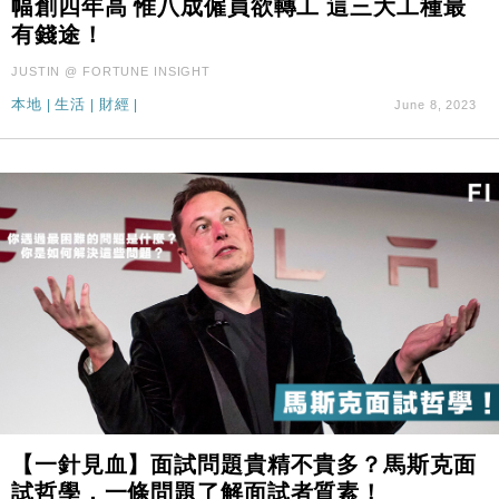
幅創四年高 惟八成僱員欲轉工 這三大工種最
財經｜本港6月零售額連升14個月 珠寶鐘錶銷售升勢
17:40
有錢途！
最強
財經｜滙控重啟最多10億美元回購 派息比率目標維持
16:33
JUSTIN @ FORTUNE INSIGHT
50%
本地
|
生活
|
財經
|
June 8, 2023
【一針見血】面試問題貴精不貴多？馬斯克面
試哲學，一條問題了解面試者質素！