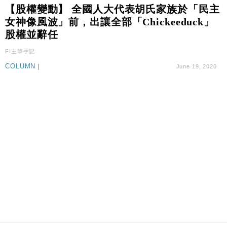
國際｜特朗普料美伊戰事快結束 承認部分彈藥庫存緊
11:12
【股權變動】 全國人大代表胡氏家族於「民主
張
女神像風波」前，出讓全部「Chickeeduck」
財經｜SA售股自救後再出手 斥4億美元押注未上市公
15:59
股權並辭任
司
FI主筆手記
財經｜華僑銀行上半年淨利創新高 中期息增15%至
18:31
47仙
COLUMN
|
June 19, 2020
財經｜滙豐上調香港今年GDP預測至4.5% 看好貿易
17:33
及消費表現
本地｜假冒內地執法人員要求交「保證金」 43歲女子
16:47
損失近6900萬元
財經｜日經失守6.5萬點後回穩 全周仍升近2%
16:05
財經｜恒隆10月換帥 玩具「反」斗城亞洲CEO蔡德
15:47
粦接任
財經｜韓股反覆波動收跌 連挫7周創逾3年最長跌勢
15:11
財經｜內地7月美元計價出口增近24%勝預期 貿易順
13:44
差達1125億美元