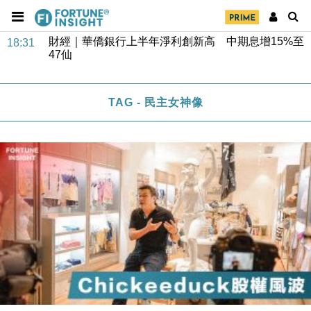
財經｜華僑銀行上半年淨利創新高 中期息增15%至
18:31
47仙
財經｜滙豐上調香港今年GDP預測至4.5% 看好貿易
17:33
及消費表現
TAG - 民主女神像
本地｜假冒內地執法人員要求交「保證金」 43歲女子
16:47
損失近6900萬元
財經｜日經失守6.5萬點後回穩 全周仍升近2%
16:05
財經｜恒隆10月換帥 玩具「反」斗城亞洲CEO蔡德
15:47
粦接任
財經｜韓股反覆波動收跌 連挫7周創逾3年最長跌勢
15:11
財經｜內地7月美元計價出口增近24%勝預期 貿易順
13:44
差達1125億美元
財經｜日本春季三度入市撐日圓 4月單日斥6.28萬億
12:44
日圓干預創新高