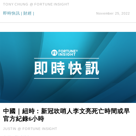
財經｜SA售股自救後再出手 斥4億美元押注未上市公
15:59
TONY CHUNG @ FORTUNE INSIGHT
司
即時快訊
|
財經
|
November 25, 2022
中國｜紐時：新冠吹哨人李文亮死亡時間或早
官方紀錄6小時
JUSTIN @ FORTUNE INSIGHT