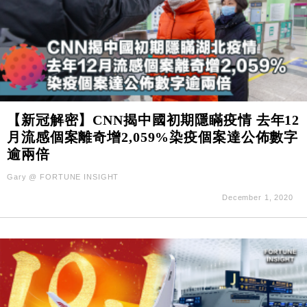
【新冠解密】CNN揭中國初期隱瞞疫情 去年12
月流感個案離奇增2,059%染疫個案達公佈數字
逾兩倍
Gary @ FORTUNE INSIGHT
December 1, 2020