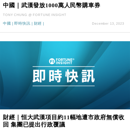
財經｜華僑銀行上半年淨利創新高 中期息增15%至
18:31
中國｜武漢發放1000萬人民幣購車券
47仙
TONY CHUNG @ FORTUNE INSIGHT
財經｜滙豐上調香港今年GDP預測至4.5% 看好貿易
17:33
及消費表現
中國
|
即時快訊
|
財經
|
December 13, 2023
本地｜假冒內地執法人員要求交「保證金」 43歲女子
16:47
損失近6900萬元
財經｜日經失守6.5萬點後回穩 全周仍升近2%
16:05
財經｜恒隆10月換帥 玩具「反」斗城亞洲CEO蔡德
15:47
粦接任
財經｜韓股反覆波動收跌 連挫7周創逾3年最長跌勢
15:11
財經｜內地7月美元計價出口增近24%勝預期 貿易順
13:44
差達1125億美元
財經｜日本春季三度入市撐日圓 4月單日斥6.28萬億
12:44
日圓干預創新高
財經｜恒大武漢項目約11幅地遭市政府無償收
國際｜特朗普料美伊戰事快結束 承認部分彈藥庫存緊
11:12
回 集團已提出行政覆議
張