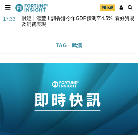
財經｜滙豐上調香港今年GDP預測至4.5% 看好貿易
17:33
及消費表現
本地｜假冒內地執法人員要求交「保證金」 43歲女子
16:47
損失近6900萬元
財經｜日經失守6.5萬點後回穩 全周仍升近2%
16:05
TAG - 武漢
財經｜恒隆10月換帥 玩具「反」斗城亞洲CEO蔡德
15:47
粦接任
財經｜韓股反覆波動收跌 連挫7周創逾3年最長跌勢
15:11
財經｜內地7月美元計價出口增近24%勝預期 貿易順
13:44
差達1125億美元
財經｜日本春季三度入市撐日圓 4月單日斥6.28萬億
12:44
日圓干預創新高
國際｜特朗普料美伊戰事快結束 承認部分彈藥庫存緊
11:12
張
財經｜SA售股自救後再出手 斥4億美元押注未上市公
15:59
司