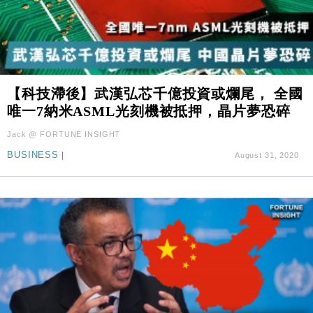
【科技滯後】武漢弘芯千億投資或爛尾， 全國
唯一7納米ASML光刻機被抵押，晶片夢恐碎
Jack @ FORTUNE INSIGHT
BUSINESS
|
August 31, 2020