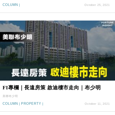
張
COLUMN
|
October 25, 2021
財經｜SA售股自救後再出手 斥4億美元押注未上市公
15:59
司
FI專欄｜長遠房策 啟迪樓市走向｜布少明
美聯布少明
COLUMN
|
PROPERTY
|
October 11, 2021