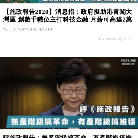
【施政報告2020】消息指：政府擬助港青闖大
灣區 創數千職位主打科技金融 月薪可高達2萬
Tony @ FORTUNE INSIGHT
November 20, 2020
評施政報告：無產階級搞革命，有產階級搞維