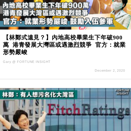
【林鄭式遠見？】內地高校畢業生下年破900
萬 港青發展大灣區或遇激烈競爭 官方：就業
形勢嚴峻
Gary @ FORTUNE INSIGHT
December 2, 2020