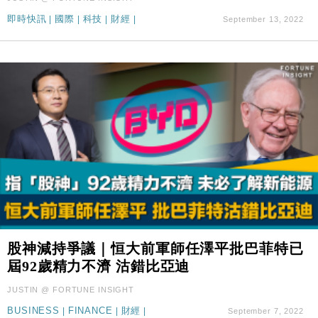
即時快訊
|
國際
|
科技
|
財經
|
September 13, 2022
股神減持爭議｜恒大前軍師任澤平批巴菲特已
屆92歲精力不濟 沽錯比亞迪
JUSTIN @ FORTUNE INSIGHT
BUSINESS
|
FINANCE
|
財經
|
September 7, 2022