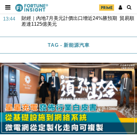
財經｜內地7月美元計價出口增近24%勝預期 貿易順
13:44
差達1125億美元
財經｜日本春季三度入市撐日圓 4月單日斥6.28萬億
12:44
日圓干預創新高
TAG - 新能源汽車
國際｜特朗普料美伊戰事快結束 承認部分彈藥庫存緊
11:12
張
財經｜SA售股自救後再出手 斥4億美元押注未上市公
15:59
司
財經｜精星香港夥菜鳥拓全球智慧倉儲市場 加快海外
11:30
市場落地
地產｜大酒店中期轉賺2300萬元 斥21億翻新香港及
14:50
東京半島
國際｜特朗普赴洛杉磯高球場活動前 男子攜槍彈被捕
13:12
財經｜香港7月PMI回落至51 企業擴張放慢兼縮減人
12:30
手
財經｜黑石傳再籌逾360億美元 支援Anthropic租用