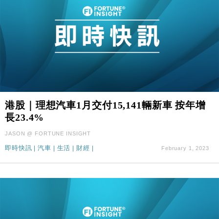
港股｜理想汽車1月交付15,141輛新車 按年增
長23.4%
JASON @ FORTUNE INSIGHT
即時快訊
|
汽車
|
生活
|
財經
|
February 1, 2023