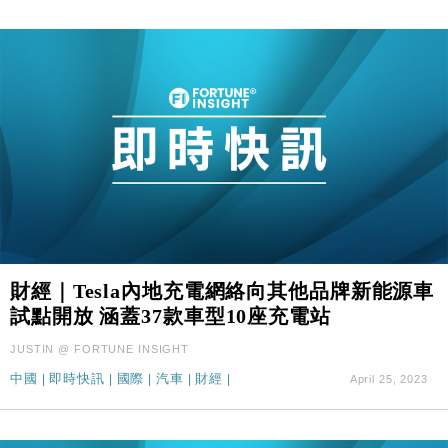
財經｜Tesla內地充電網絡向其他品牌新能源車
試點開放 涵蓋37款車型10座充電站
JUSTIN @ FORTUNE INSIGHT
中國
|
即時快訊
|
國際
|
汽車
|
財經
|
April 25, 2023