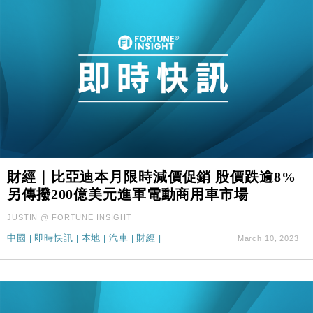
財經｜比亞迪本月限時減價促銷 股價跌逾8%
另傳撥200億美元進軍電動商用車市場
JUSTIN @ FORTUNE INSIGHT
中國
|
即時快訊
|
本地
|
汽車
|
財經
|
March 10, 2023