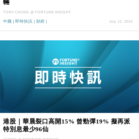
財經｜香港7月PMI回落至51 企業擴張放慢兼縮減人
輛
12:30
手
TONY CHUNG @ FORTUNE INSIGHT
財經｜黑石傳再籌逾360億美元 支援Anthropic租用
11:40
中國
|
即時快訊
|
財經
|
Google晶片
July 12, 2024
財經｜美商務部擬擴大金屬關稅範圍 14類產品或加徵
10:57
25%
港股｜華晨裂口高開15% 曾勁彈19% 擬再派
特別息最少96仙