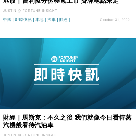
港股｜吉利擬分拆極氪上市 掛牌地點未定
JUSTIN @ FORTUNE INSIGHT
中國
|
即時快訊
|
本地
|
汽車
|
財經
|
October 31, 2022
財經｜馬斯克：不久之後 我們就像今日看待蒸
汽機般看待汽油車
JUSTIN @ FORTUNE INSIGHT