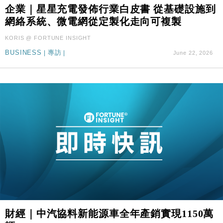
11:40
企業｜星星充電發佈行業白皮書 從基礎設施到
Google晶片
網絡系統、微電網從定製化走向可複製
財經｜美商務部擬擴大金屬關稅範圍 14類產品或加徵
10:57
25%
KORIS @ FORTUNE INSIGHT
財經｜內地7月美元計價出口增近24%勝預期 貿易順
13:44
BUSINESS
|
專訪
|
June 22, 2026
差達1125億美元
財經｜日本春季三度入市撐日圓 4月單日斥6.28萬億
12:44
日圓干預創新高
國際｜特朗普料美伊戰事快結束 承認部分彈藥庫存緊
11:12
張
財經｜SA售股自救後再出手 斥4億美元押注未上市公
15:59
司
財經｜精星香港夥菜鳥拓全球智慧倉儲市場 加快海外
11:30
市場落地
地產｜大酒店中期轉賺2300萬元 斥21億翻新香港及
14:50
東京半島
國際｜特朗普赴洛杉磯高球場活動前 男子攜槍彈被捕
13:12
財經｜中汽協料新能源車全年產銷實現1150萬