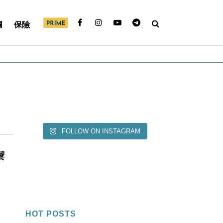
欄
保險
FOLLOW ON INSTAGRAM
禦
HOT POSTS