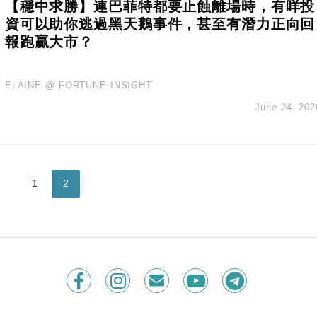
【穩中求勝】連巴菲特都要止蝕離場時，有咩投
資可以助你逃過黑天鵝事件，甚至有潛力正向回
報跑贏大市？
ELAINE @ FORTUNE INSIGHT
June 24, 202
1
2