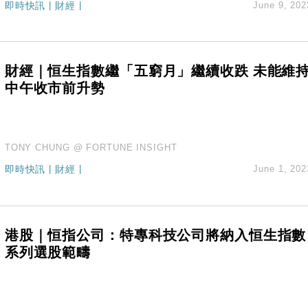
即時快訊
|
財經
|
June 9, 202
創逾3年最長跌勢
%勝預期 貿易順差達1125億美元
單日斥6.28萬億日圓干預創新高
認部分彈藥庫存緊張
財經｜恒生指數繼「五窮月」繼續收跌 未能維
億美元押注未上市公司
中午收市前升勢
TONY CHUNG @ FORTUNE INSIGHT
即時快訊
|
財經
|
June 1, 202
港股｜恒指公司：特專科技公司將納入恒生指數
系列選股範疇