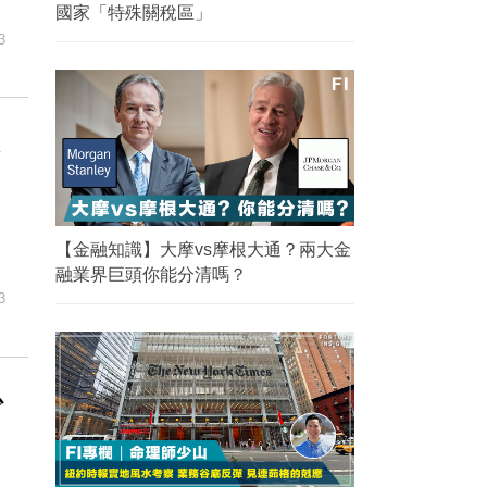
國家「特殊關稅區」
3
技
【金融知識】大摩vs摩根大通？兩大金
融業界巨頭你能分清嗎？
3
少