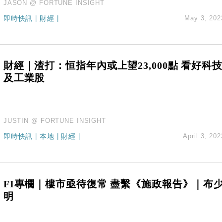
JASON @ FORTUNE INSIGHT
即時快訊
|
財經
|
May 3, 202
財經｜渣打：恒指年內或上望23,000點 看好科
及工業股
JUSTIN @ FORTUNE INSIGHT
即時快訊
|
本地
|
財經
|
April 3, 202
FI專欄｜樓市亟待復常 盡繫《施政報告》｜布
明