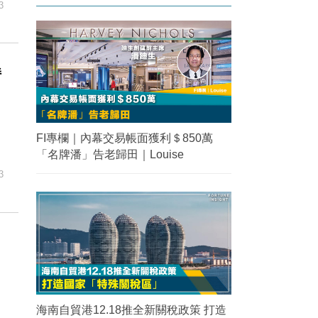
3
持
FI專欄｜內幕交易帳面獲利＄850萬
「名牌潘」告老歸田｜Louise
3
海南自貿港12.18推全新關稅政策 打造