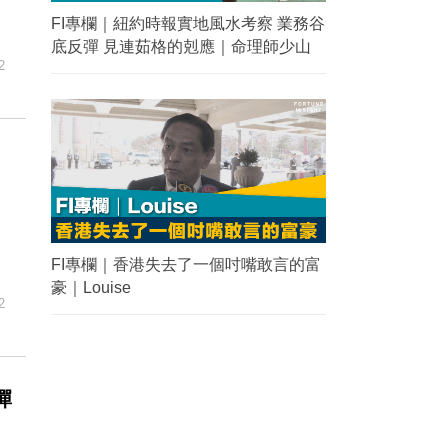
FI專欄｜紐約時報實地風水考察 業務谷
底反彈 見連茹格的剋應｜命理師少山
2
FI專欄｜香港失去了一個吋嘴敢言的富
豪｜Louise
2
彈