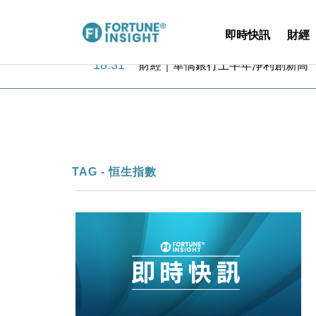
即時快訊
財經
18:31
財經｜華僑銀行上半年淨利創新高 
17:33
財經｜滙豐上調香港今年GDP預測至
16:47
本地｜假冒內地執法人員要求交「保證
16:05
財經｜日經失守6.5萬點後回穩 全
15:47
財經｜恒隆10月換帥 玩具「反」斗
15:11
財經｜韓股反覆波動收跌 連挫7周
13:44
財經｜內地7月美元計價出口增近24
TAG - 恒生指數
12:44
財經｜日本春季三度入市撐日圓 4月
11:12
國際｜特朗普料美伊戰事快結束 承
15:59
財經｜SA售股自救後再出手 斥4
18:31
財經｜華僑銀行上半年淨利創新高 
17:33
財經｜滙豐上調香港今年GDP預測至
16:47
本地｜假冒內地執法人員要求交「保證
16:05
財經｜日經失守6.5萬點後回穩 全
15:47
財經｜恒隆10月換帥 玩具「反」斗