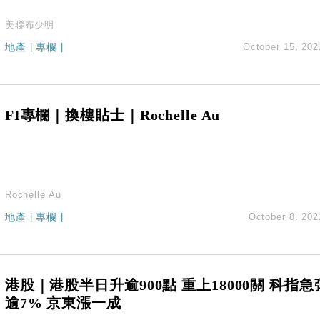
美聯布少明
地產
|
專欄
|
October 15, 202
FI專欄｜換樓貼士｜Rochelle Au
Rochelle Au
地產
|
專欄
|
October 8, 202
港股｜港股半日升逾900點 重上18000關 科指急
逾7% 京東漲一成