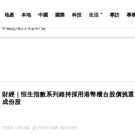
地產
本地
中國
國際
科技
生活
專訪
專
中期息增15%至47仙
4.5% 看好貿易及消費表現
金」 43歲女子損失近6900萬元
周仍升近2%
城亞洲CEO蔡德粦接任
創逾3年最長跌勢
%勝預期 貿易順差達1125億美元
單日斥6.28萬億日圓干預創新高
認部分彈藥庫存緊張
財經｜恒生指數系列維持採用港幣櫃台股價挑選
億美元押注未上市公司
成份股
中期息增15%至47仙
4.5% 看好貿易及消費表現
金」 43歲女子損失近6900萬元
周仍升近2%
TONY CHUNG @ FORTUNE INSIGHT
城亞洲CEO蔡德粦接任