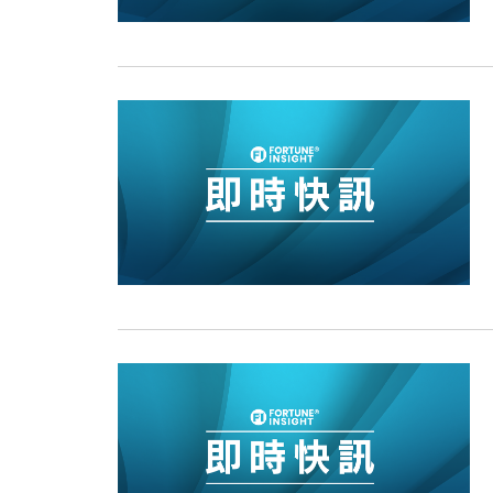
15:11
財經｜韓股反覆波動收跌 連挫7周
13:44
財經｜內地7月美元計價出口增近24
12:44
財經｜日本春季三度入市撐日圓 4月
11:12
國際｜特朗普料美伊戰事快結束 承
15:59
財經｜SA售股自救後再出手 斥4