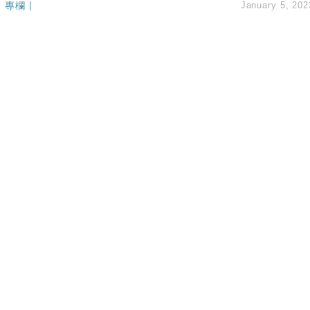
專欄
|
January 5, 202
14類產品或加徵25%
度 增鉑金卡級別鎖定高消費客群
 珠寶鐘錶銷售升勢最強
派息比率目標維持50%