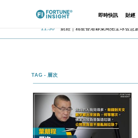
即時快訊
財經
15:59
財經｜SA售股自救後再出手 斥4
11:30
財經｜精星香港夥菜鳥拓全球智慧倉
14:50
地產｜大酒店中期轉賺2300萬元 
13:12
國際｜特朗普赴洛杉磯高球場活動前
12:30
財經｜香港7月PMI回落至51 企
11:40
財經｜黑石傳再籌逾360億美元 支援Ant
10:57
財經｜美商務部擬擴大金屬關稅範圍 
18:15
本地｜新世界K11 9月升級會員制
TAG - 層次
17:40
財經｜本港6月零售額連升14個月
16:33
財經｜滙控重啟最多10億美元回購 
15:59
財經｜SA售股自救後再出手 斥4
11:30
財經｜精星香港夥菜鳥拓全球智慧倉
14:50
地產｜大酒店中期轉賺2300萬元 
13:12
國際｜特朗普赴洛杉磯高球場活動前
12:30
財經｜香港7月PMI回落至51 企
11:40
財經｜黑石傳再籌逾360億美元 支援Ant