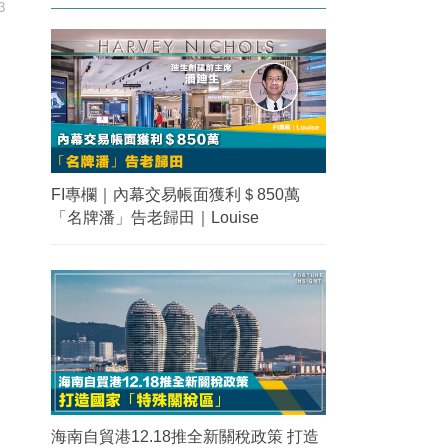
3
FI專欄｜內幕交易帳面獲利＄850萬
「名牌潘」告老歸田｜Louise
海南自貿港12.18推全新關稅政策 打造