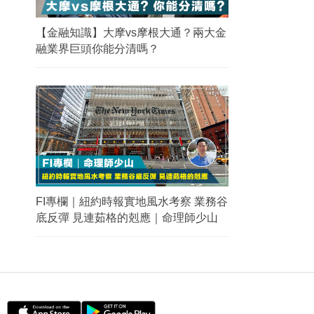
【金融知識】大摩vs摩根大通？兩大金
融業界巨頭你能分清嗎？
FI專欄｜紐約時報實地風水考察 業務谷
底反彈 見連茹格的剋應｜命理師少山