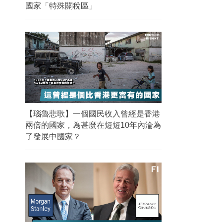
國家「特殊關稅區」
【瑙魯悲歌】一個國民收入曾經是香港
兩倍的國家，為甚麼在短短10年內淪為
了發展中國家？