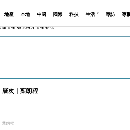
地產
本地
中國
國際
科技
生活
專訪
專
億美元押注未上市公司
儲市場 加快海外市場落地
斥21億翻新香港及東京半島
 男子攜槍彈被捕
業擴張放慢兼縮減人手
hropic租用Google晶片
14類產品或加徵25%
度 增鉑金卡級別鎖定高消費客群
 珠寶鐘錶銷售升勢最強
派息比率目標維持50%
層次｜葉朗程
億美元押注未上市公司
儲市場 加快海外市場落地
斥21億翻新香港及東京半島
 男子攜槍彈被捕
業擴張放慢兼縮減人手
葉朗程
hropic租用Google晶片