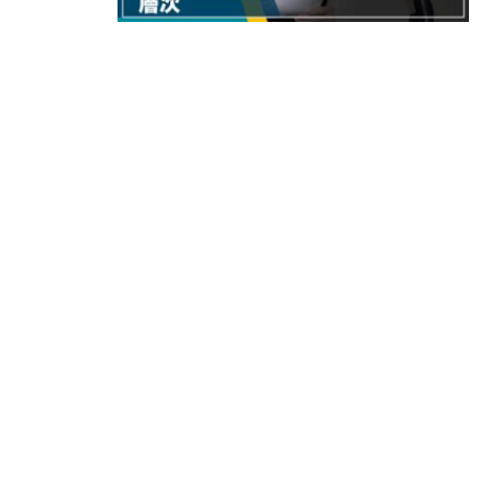
10:57
財經｜美商務部擬擴大金屬關稅範圍 
18:15
本地｜新世界K11 9月升級會員制
17:40
財經｜本港6月零售額連升14個月
16:33
財經｜滙控重啟最多10億美元回購 