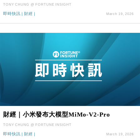
TONY CHUNG @ FORTUNE INSIGHT
財經｜本港6月零售額連升14個月 珠寶鐘錶銷售升勢
17:40
即時快訊
|
財經
|
最強
March 19, 2026
財經｜滙控重啟最多10億美元回購 派息比率目標維持
16:33
50%
財經｜小米發布大模型MiMo-V2-Pro
TONY CHUNG @ FORTUNE INSIGHT
即時快訊
|
財經
|
March 19, 2026