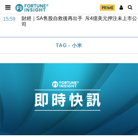
財經｜SA售股自救後再出手 斥4億美元押注未上市公
15:59
司
財經｜精星香港夥菜鳥拓全球智慧倉儲市場 加快海外
11:30
市場落地
地產｜大酒店中期轉賺2300萬元 斥21億翻新香港及
14:50
東京半島
TAG - 小米
國際｜特朗普赴洛杉磯高球場活動前 男子攜槍彈被捕
13:12
財經｜香港7月PMI回落至51 企業擴張放慢兼縮減人
12:30
手
財經｜黑石傳再籌逾360億美元 支援Anthropic租用
11:40
Google晶片
財經｜美商務部擬擴大金屬關稅範圍 14類產品或加徵
10:57
25%
本地｜新世界K11 9月升級會員制度 增鉑金卡級別鎖
18:15
定高消費客群
財經｜本港6月零售額連升14個月 珠寶鐘錶銷售升勢
17:40
最強