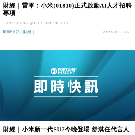
財經｜雷軍：小米(01810)正式啟動AI人才招聘
財經｜滙控重啟最多10億美元回購 派息比率目標維持
16:33
專項
50%
財經｜SA售股自救後再出手 斥4億美元押注未上市公
15:59
TONY CHUNG @ FORTUNE INSIGHT
司
即時快訊
|
財經
|
March 30, 2026
財經｜精星香港夥菜鳥拓全球智慧倉儲市場 加快海外
11:30
市場落地
地產｜大酒店中期轉賺2300萬元 斥21億翻新香港及
14:50
東京半島
國際｜特朗普赴洛杉磯高球場活動前 男子攜槍彈被捕
13:12
財經｜香港7月PMI回落至51 企業擴張放慢兼縮減人
12:30
手
財經｜黑石傳再籌逾360億美元 支援Anthropic租用
11:40
Google晶片
財經｜美商務部擬擴大金屬關稅範圍 14類產品或加徵
10:57
25%
本地｜新世界K11 9月升級會員制度 增鉑金卡級別鎖
財經｜小米新一代SU7今晚登場 舒淇任代言人
18:15
定高消費客群